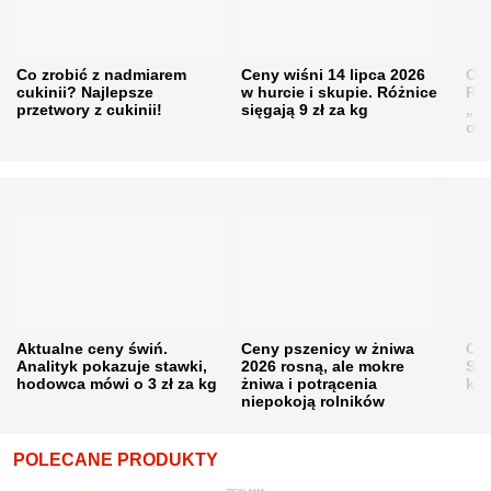
Co zrobić z nadmiarem
Ceny wiśni 14 lipca 2026
Cen
cukinii? Najlepsze
w hurcie i skupie. Różnice
Rol
przetwory z cukinii!
sięgają 9 zł za kg
„pe
obn
Aktualne ceny świń.
Ceny pszenicy w żniwa
Ce
Analityk pokazuje stawki,
2026 rosną, ale mokre
Sku
hodowca mówi o 3 zł za kg
żniwa i potrącenia
kon
niepokoją rolników
POLECANE PRODUKTY