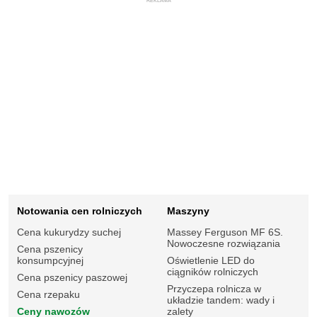
REKLAMA
Notowania cen rolniczych
Maszyny
Cena kukurydzy suchej
Massey Ferguson MF 6S.
Nowoczesne rozwiązania
Cena pszenicy
konsumpcyjnej
Oświetlenie LED do
ciągników rolniczych
Cena pszenicy paszowej
Przyczepa rolnicza w
Cena rzepaku
układzie tandem: wady i
Ceny nawozów
zalety