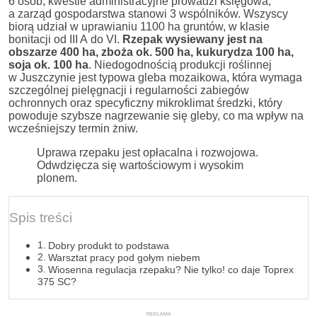
6 osób, kwestie administracyjne prowadzi księgowa,
a zarząd gospodarstwa stanowi 3 wspólników. Wszyscy
biorą udział w uprawianiu 1100 ha gruntów, w klasie
bonitacji od III A do VI.
Rzepak wysiewany jest na
obszarze 400 ha, zboża ok. 500 ha, kukurydza 100 ha,
soja ok. 100 ha
. Niedogodnością produkcji roślinnej
w Juszczynie jest typowa gleba mozaikowa, która wymaga
szczególnej pielęgnacji i regularności zabiegów
ochronnych oraz specyficzny mikroklimat średzki, który
powoduje szybsze nagrzewanie się gleby, co ma wpływ na
wcześniejszy termin żniw.
Uprawa rzepaku jest opłacalna i rozwojowa.
Odwdzięcza się wartościowym i wysokim
plonem
.
Spis treści
Dobry produkt to podstawa
Warsztat pracy pod gołym niebem
Wiosenna regulacja rzepaku? Nie tylko! co daje Toprex
375 SC?
REKLAMA