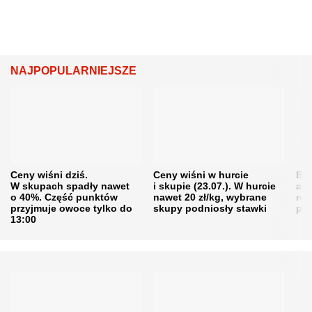
NAJPOPULARNIEJSZE
Ceny wiśni dziś.
Ceny wiśni w hurcie
Będ
W skupach spadły nawet
i skupie (23.07.). W hurcie
agr
o 40%. Część punktów
nawet 20 zł/kg, wybrane
rol
przyjmuje owoce tylko do
skupy podniosły stawki
pr
13:00