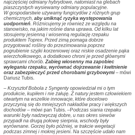
najczęściej odmiany hybrydowe, natomiast na glebach
piaszczystych wysiewamy odmiany populacyjne.
W gospodarstwie używamy fungicydów z różnych grup
chemicznych,
aby uniknąć ryzyka występowania
uodpornień
. Różnicujemy je również ze względu na
stanowisko, na jakim rośnie dana uprawa. Od kilku lat
stosujemy jesienną i wiosenną regulację rzepaku
produktem Toprex. Przed zimą pomaga dobrze
przygotować rośliny do przezimowania poprzez
pogrubienie szyjki korzeniowej oraz niskie osadzenie pąka
wierzchołkowego, a dodatkowo chroni je przed głównymi
sprawcami chorób.
Zabieg wiosenny ma zapobiec
wyleganiu rzepaku, wyrównać dojrzewanie i kwitnienie
oraz zabezpieczyć przed chorobami grzybowymi
– mówi
Dariusz Tubis.
– Krzysztof Bobola z Syngenty opowiedział mi o tym
produkcie, kupiłem i nie żałuję. Z natury jestem człowiekiem
otwartym na wszelkie innowacje, które docelowo
przyczynią się do mniejszych nakładów pracy i większych
dochodów
– mówi pan Tubis. –P
odczas siania rzepaku
warunki były nadzwyczaj dobre, u nas okres siewów
przypadł na drugą połowę sierpnia, wschody były
wyrównane. Gorzej było później, w trakcie wegetacji
podczas zimnej i mokrej jesieni. Na szczęście udało nam