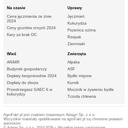
Na czasie
Uprawy
Cena jęczmienia ze żniw
Jęczmień
2024
Kukurydza
Ceny gruntów ornych 2024
Pszenica ozima
Kary za brak OC
Rzepak
Ziemniaki
Wieś
Zwierzęta
ARiMR
Alpaka
Budynek gospodarczy
ASF
Dopłaty bezpośrednie 2024
Bydło mięsne
Dopłaty do zboża
Kurnik
Przestrzegasz GAEC 6 w
Mocznik w żywieniu bydła
kukurydzy
Trzoda chlewna
AgroFakt.pl jest znakiem towarowym
Adagri Sp. z o.o.
Wszystkie materiały opublikowane na agroFakt.pl są chronione prawami
autorskimi
© Adagri Sp. z o.o. 2010-2026 r. Wszelkie prawa zastrzeżone.