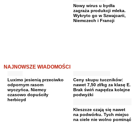
Nowy wirus u bydła
zagraża produkcji mleka.
Wykryto go w Szwajcarii,
Niemczech i Francji
NAJNOWSZE WIADOMOŚCI
Luximo jesienią przeciwko
Ceny skupu tuczników:
odpornym rasom
nawet 7,50 zł/kg za klasę E.
wyczyńca. Niemcy
Brak świń napędza kolejne
czasowo dopuściły
podwyżki
herbicyd
Kleszcze czają się nawet
na podwórku. Tych miejsc
na ciele nie wolno pominąć