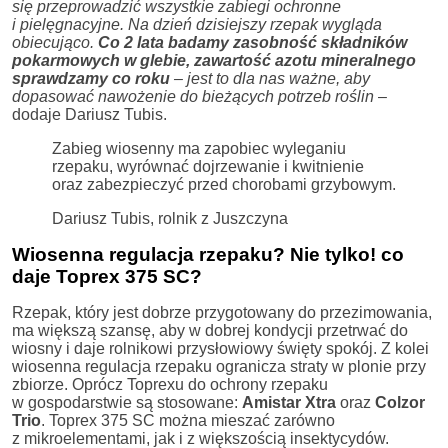
się przeprowadzić wszystkie zabiegi ochronne
i pielęgnacyjne. Na dzień dzisiejszy rzepak wygląda
obiecująco.
Co 2 lata badamy zasobność składników
pokarmowych w glebie, zawartość azotu mineralnego
sprawdzamy co roku
– jest to dla nas ważne, aby
dopasować nawożenie do bieżących potrzeb roślin
–
dodaje Dariusz Tubis.
Zabieg wiosenny ma zapobiec wyleganiu
rzepaku, wyrównać dojrzewanie i kwitnienie
oraz zabezpieczyć przed chorobami grzybowym.
Dariusz Tubis, rolnik z Juszczyna
Wiosenna regulacja rzepaku? Nie tylko! co
daje Toprex 375 SC?
Rzepak, który jest dobrze przygotowany do przezimowania,
ma większą szansę, aby w dobrej kondycji przetrwać do
wiosny i daje rolnikowi przysłowiowy święty spokój. Z kolei
wiosenna regulacja rzepaku ogranicza straty w plonie przy
zbiorze. Oprócz Toprexu do ochrony rzepaku
w gospodarstwie są stosowane:
Amistar Xtra
oraz
Colzor
Trio
. Toprex 375 SC można mieszać zarówno
z mikroelementami, jak i z większością insektycydów.