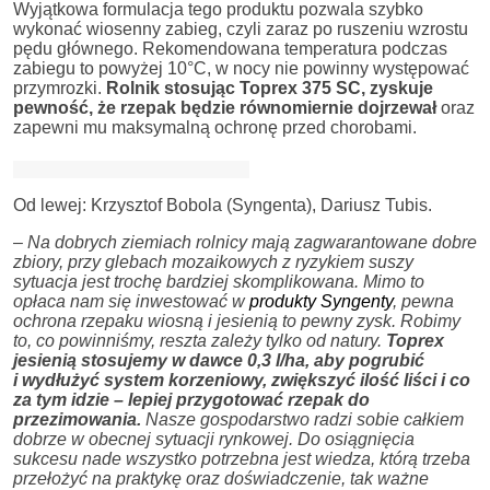
Wyjątkowa formulacja tego produktu pozwala szybko
wykonać wiosenny zabieg, czyli zaraz po ruszeniu wzrostu
pędu głównego. Rekomendowana temperatura podczas
zabiegu to powyżej 10°C, w nocy nie powinny występować
przymrozki.
Rolnik stosując Toprex 375 SC, zyskuje
pewność, że rzepak będzie równomiernie dojrzewał
oraz
zapewni mu maksymalną ochronę przed chorobami.
Od lewej: Krzysztof Bobola (Syngenta), Dariusz Tubis.
–
Na dobrych ziemiach rolnicy mają zagwarantowane dobre
zbiory, przy glebach mozaikowych z ryzykiem suszy
sytuacja jest trochę bardziej skomplikowana. Mimo to
opłaca nam się inwestować w
produkty Syngenty
, pewna
ochrona rzepaku wiosną i jesienią to pewny zysk. Robimy
to, co powinniśmy, reszta zależy tylko od natury.
Toprex
jesienią stosujemy w dawce 0,3 l/ha, aby pogrubić
i wydłużyć system korzeniowy, zwiększyć ilość liści i co
za tym idzie – lepiej przygotować rzepak do
przezimowania.
Nasze gospodarstwo radzi sobie całkiem
dobrze w obecnej sytuacji rynkowej. Do osiągnięcia
sukcesu nade wszystko potrzebna jest wiedza, którą trzeba
przełożyć na praktykę oraz doświadczenie, tak ważne