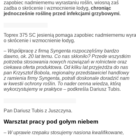
zapobiec nadmiernemu wyrastaniu roślin, wiosną zaś
zadba o skrócenie i wzmocnienie łodyg,
chroniąc
jednocześnie roślinę przed infekcjami grzybowymi.
Toprex 375 SC jesienią pomaga zapobiec nadmiernemu wyrast
o skrócenie i wzmocnienie łodyg.
–
Współpracę z firmą Syngenta rozpoczęliśmy bardzo
dawno, ok. 20 lat temu. Co nas skłoniło? Przede wszystkim
potrzeba stosowania nowych rozwiązań w rolnictwie oraz
ciekawa oferta produktowa. Od kilku lat przyjeżdża do nas
pan Krzysztof Bobola, regionalny przedstawiciel handlowy
z ramienia firmy Syngenta, potrafi doskonale doradzić nam
w kwestii ochrony roślin. To nader cenna wiedza, którą
wykorzystujemy w praktyce
– podkreśla Dariusz Tubis.
Pan Dariusz Tubis z Juszczyna.
Warsztat pracy pod gołym niebem
– W uprawie rzepaku stosujemy nasiona kwalifikowane,