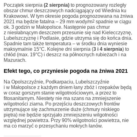
Początek sierpnia
(2 sierpnia)
to prognozowany rozległy
obszar chmur deszczowych nadciągający od Wiednia ku
Krakowowi. W tym okresie pogoda prognozowana na żniwa
2021 ma będzie fatalna – 29 mm wody/m
2
spadnie w ciągu
ok. 3 godzin w Małopolsce. Następnie pas chmur
z niesłabnącym deszczem przesunie się nad Kielecczyznę,
Lubelszczyznę i Podlasie, gdzie utrzyma się do końca dnia.
Spadnie tam także temperatura – w środku dnia wyniesie
maksymalnie 15°C. Kolejne dni sierpnia (
3 i 4 sierpnia
) to
chłód (max. 19°C) i deszcz na północnych rubieżach i na
Mazurach.
Efekt tego, co przyniesie pogoda na żniwa 2021
Na Opolszczyźnie, Podkarpaciu, Lubelszczyźnie
i w Małopolsce z każdym dniem łany zbóż i rzepaków będą
w coraz gorszym stanie wilgotnościowym, a przez to
fitosanitarnym. Niestety nie ma szans na zmniejszenie
wilgotności ziarna. Po przejściu deszczowych frontów
utrzymujące się zachmurzenie duże (chmury niskiego
piętra) nie będzie sprzyjało zmniejszeniu wilgotności
względnej powietrza. Przy 90% wilgotności powietrza, nie
ma co marzyć o przesychaniu mokrych łanów.