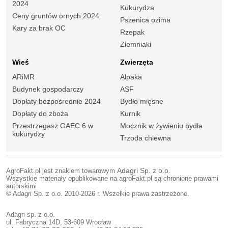
2024
Kukurydza
Ceny gruntów ornych 2024
Pszenica ozima
Kary za brak OC
Rzepak
Ziemniaki
Wieś
Zwierzęta
ARiMR
Alpaka
Budynek gospodarczy
ASF
Dopłaty bezpośrednie 2024
Bydło mięsne
Dopłaty do zboża
Kurnik
Przestrzegasz GAEC 6 w
Mocznik w żywieniu bydła
kukurydzy
Trzoda chlewna
AgroFakt.pl jest znakiem towarowym
Adagri Sp. z o.o.
Wszystkie materiały opublikowane na agroFakt.pl są chronione prawami
autorskimi
© Adagri Sp. z o.o. 2010-2026 r. Wszelkie prawa zastrzeżone.
Adagri sp. z o.o.
ul. Fabryczna 14D, 53-609 Wrocław