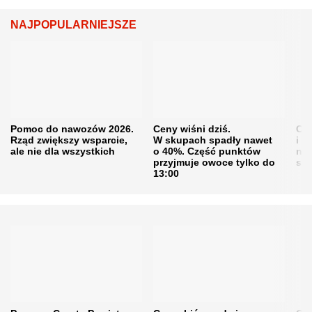
NAJPOPULARNIEJSZE
Pomoc do nawozów 2026.
Ceny wiśni dziś.
Cen
Rząd zwiększy wsparcie,
W skupach spadły nawet
i s
ale nie dla wszystkich
o 40%. Część punktów
naw
przyjmuje owoce tylko do
sku
13:00