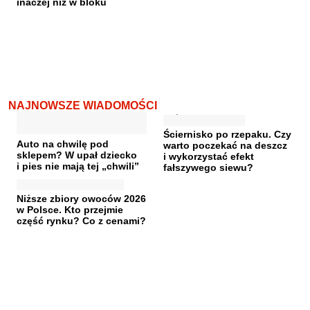
inaczej niż w bloku
NAJNOWSZE WIADOMOŚCI
Ściernisko po rzepaku. Czy
Auto na chwilę pod
warto poczekać na deszcz
sklepem? W upał dziecko
i wykorzystać efekt
i pies nie mają tej „chwili”
fałszywego siewu?
Niższe zbiory owoców 2026
w Polsce. Kto przejmie
część rynku? Co z cenami?