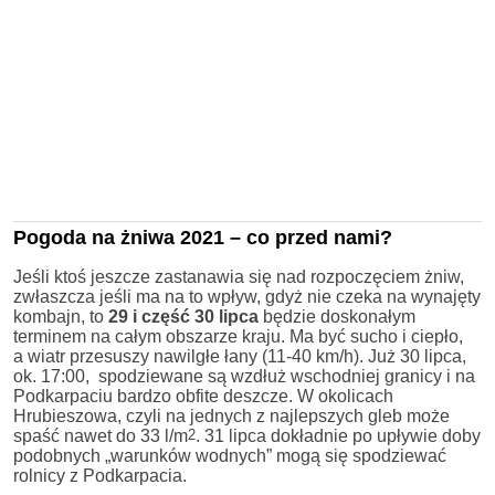
Pogoda na żniwa 2021 – co przed nami?
Jeśli ktoś jeszcze zastanawia się nad rozpoczęciem żniw,
zwłaszcza jeśli ma na to wpływ, gdyż nie czeka na wynajęty
kombajn, to
29 i część 30 lipca
będzie doskonałym
terminem na całym obszarze kraju. Ma być sucho i ciepło,
a wiatr przesuszy nawilgłe łany (11-40 km/h). Już 30 lipca,
ok. 17:00, spodziewane są wzdłuż wschodniej granicy i na
Podkarpaciu bardzo obfite deszcze. W okolicach
Hrubieszowa, czyli na jednych z najlepszych gleb może
spaść nawet do 33 l/m
2
. 31 lipca dokładnie po upływie doby
podobnych „warunków wodnych” mogą się spodziewać
rolnicy z Podkarpacia.