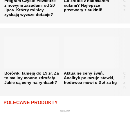
Program Czyste Powietrze
Co zrobić z nadmiarem
Cen
z nowymi zasadami od 20
cukinii? Najlepsze
w h
lipca. Którzy rolnicy
przetwory z cukinii!
się
zyskają wyższe dotacje?
Borówki tanieją do 15 zł. Za
Aktualne ceny świń.
Cen
to maliny mocno zdrożały.
Analityk pokazuje stawki,
202
Jakie są ceny na rynkach?
hodowca mówi o 3 zł za kg
żni
nie
POLECANE PRODUKTY
REKLAMA