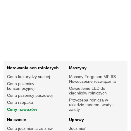
Notowania cen rolniczych
Maszyny
Cena kukurydzy suchej
Massey Ferguson MF 6S.
Nowoczesne rozwiązania
Cena pszenicy
konsumpcyjnej
Oświetlenie LED do
ciągników rolniczych
Cena pszenicy paszowej
Przyczepa rolnicza w
Cena rzepaku
układzie tandem: wady i
Ceny nawozów
zalety
Na czasie
Uprawy
Cena jęczmienia ze żniw
Jęczmień