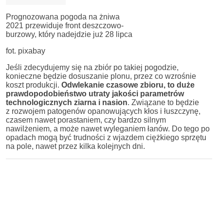
Prognozowana pogoda na żniwa
2021 przewiduje front deszczowo-
burzowy, który nadejdzie już 28 lipca
fot. pixabay
Jeśli zdecydujemy się na zbiór po takiej pogodzie,
konieczne będzie dosuszanie plonu, przez co wzrośnie
koszt produkcji.
Odwlekanie czasowe zbioru, to duże
prawdopodobieństwo utraty jakości parametrów
technologicznych ziarna i nasion
. Związane to będzie
z rozwojem patogenów opanowujących kłos i łuszczynę,
czasem nawet porastaniem, czy bardzo silnym
nawilżeniem, a może nawet wyleganiem łanów. Do tego po
opadach mogą być trudności z wjazdem ciężkiego sprzętu
na pole, nawet przez kilka kolejnych dni.