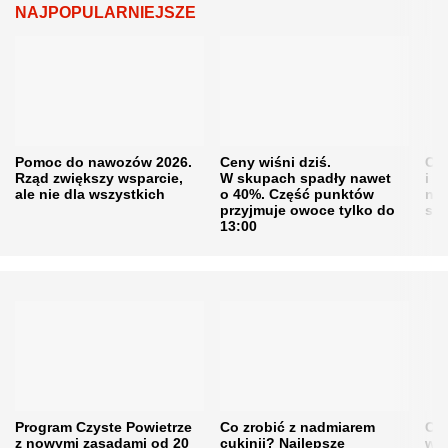
NAJPOPULARNIEJSZE
Pomoc do nawozów 2026.
Ceny wiśni dziś.
Cen
Rząd zwiększy wsparcie,
W skupach spadły nawet
i s
ale nie dla wszystkich
o 40%. Część punktów
naw
przyjmuje owoce tylko do
sku
13:00
Program Czyste Powietrze
Co zrobić z nadmiarem
Cen
z nowymi zasadami od 20
cukinii? Najlepsze
w h