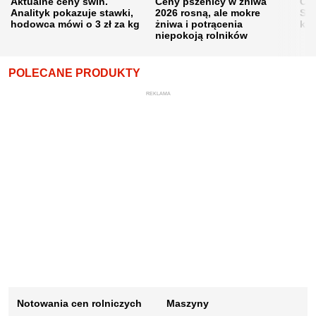
Aktualne ceny świń.
Ceny pszenicy w żniwa
Ce
Analityk pokazuje stawki,
2026 rosną, ale mokre
Sku
hodowca mówi o 3 zł za kg
żniwa i potrącenia
kon
niepokoją rolników
POLECANE PRODUKTY
REKLAMA
Notowania cen rolniczych
Maszyny