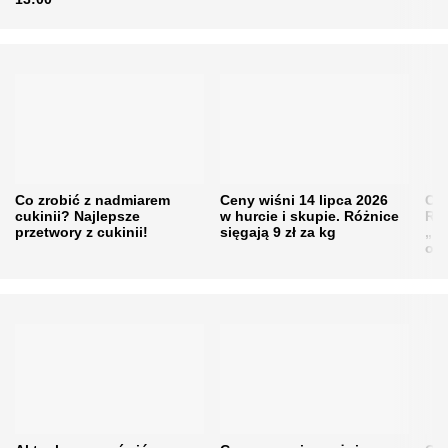
Co zrobić z nadmiarem
Ceny wiśni 14 lipca 2026
Cen
cukinii? Najlepsze
w hurcie i skupie. Różnice
Rol
przetwory z cukinii!
sięgają 9 zł za kg
„pe
obn