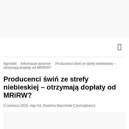
Agrofakt
Informacje dzienne
Producenci świń ze strefy niebieskiej –
otrzymają dopłaty od MRiRW?
Producenci świń ze strefy
niebieskiej – otrzymają dopłaty od
MRiRW?
2 czerwca 2020
,
mgr inż. Ewelina Marciniak-Czerniatowicz