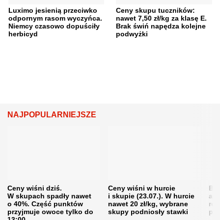
Luximo jesienią przeciwko
Ceny skupu tuczników:
odpornym rasom wyczyńca.
nawet 7,50 zł/kg za klasę E.
Niemcy czasowo dopuściły
Brak świń napędza kolejne
herbicyd
podwyżki
NAJPOPULARNIEJSZE
Ceny wiśni dziś.
Ceny wiśni w hurcie
Będ
W skupach spadły nawet
i skupie (23.07.). W hurcie
agr
o 40%. Część punktów
nawet 20 zł/kg, wybrane
rol
przyjmuje owoce tylko do
skupy podniosły stawki
pr
13:00