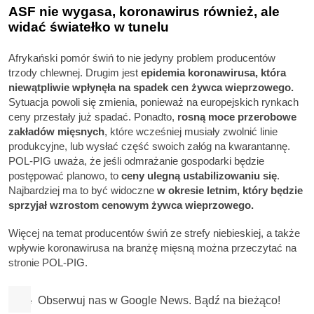
ASF nie wygasa, koronawirus również, ale
widać światełko w tunelu
Afrykański pomór świń to nie jedyny problem producentów
trzody chlewnej. Drugim jest
epidemia koronawirusa, która
niewątpliwie wpłynęła na spadek cen żywca wieprzowego.
Sytuacja powoli się zmienia, ponieważ na europejskich rynkach
ceny przestały już spadać. Ponadto,
rosną moce przerobowe
zakładów mięsnych
, które wcześniej musiały zwolnić linie
produkcyjne, lub wysłać część swoich załóg na kwarantannę.
POL-PIG uważa, że jeśli odmrażanie gospodarki będzie
postępować planowo, to
ceny ulegną ustabilizowaniu się
.
Najbardziej ma to być widoczne
w okresie letnim, który będzie
sprzyjał wzrostom cenowym żywca wieprzowego.
Więcej na temat producentów świń ze strefy niebieskiej, a także
wpływie koronawirusa na branżę mięsną można przeczytać na
stronie POL-PIG.
Obserwuj nas w Google News. Bądź na bieżąco!