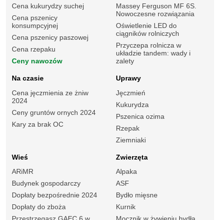
Cena kukurydzy suchej
Massey Ferguson MF 6S.
Nowoczesne rozwiązania
Cena pszenicy
konsumpcyjnej
Oświetlenie LED do
ciągników rolniczych
Cena pszenicy paszowej
Przyczepa rolnicza w
Cena rzepaku
układzie tandem: wady i
Ceny nawozów
zalety
Na czasie
Uprawy
Cena jęczmienia ze żniw
Jęczmień
2024
Kukurydza
Ceny gruntów ornych 2024
Pszenica ozima
Kary za brak OC
Rzepak
Ziemniaki
Wieś
Zwierzęta
ARiMR
Alpaka
Budynek gospodarczy
ASF
Dopłaty bezpośrednie 2024
Bydło mięsne
Dopłaty do zboża
Kurnik
Przestrzegasz GAEC 6 w
Mocznik w żywieniu bydła