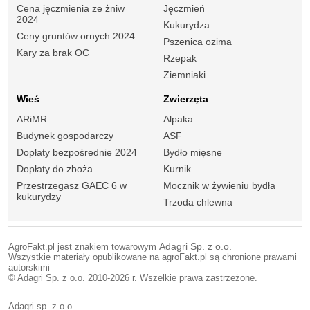
Cena jęczmienia ze żniw
Jęczmień
2024
Kukurydza
Ceny gruntów ornych 2024
Pszenica ozima
Kary za brak OC
Rzepak
Ziemniaki
Wieś
Zwierzęta
ARiMR
Alpaka
Budynek gospodarczy
ASF
Dopłaty bezpośrednie 2024
Bydło mięsne
Dopłaty do zboża
Kurnik
Przestrzegasz GAEC 6 w
Mocznik w żywieniu bydła
kukurydzy
Trzoda chlewna
AgroFakt.pl jest znakiem towarowym
Adagri Sp. z o.o.
Wszystkie materiały opublikowane na agroFakt.pl są chronione prawami
autorskimi
© Adagri Sp. z o.o. 2010-2026 r. Wszelkie prawa zastrzeżone.
Adagri sp. z o.o.