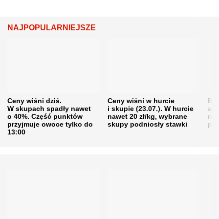
NAJPOPULARNIEJSZE
Ceny wiśni dziś.
Ceny wiśni w hurcie
Będ
W skupach spadły nawet
i skupie (23.07.). W hurcie
agr
o 40%. Część punktów
nawet 20 zł/kg, wybrane
rol
przyjmuje owoce tylko do
skupy podniosły stawki
pr
13:00