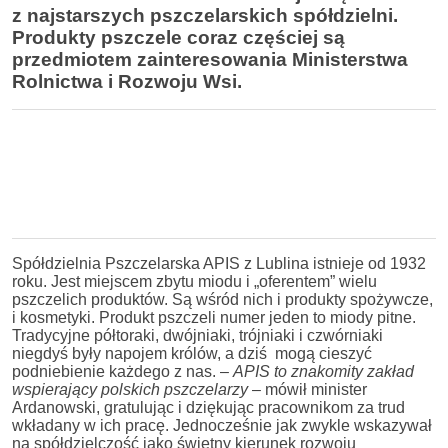
z najstarszych pszczelarskich spółdzielni.
Produkty pszczele coraz częściej są
przedmiotem zainteresowania Ministerstwa
Rolnictwa i Rozwoju Wsi.
Spółdzielnia Pszczelarska APIS z Lublina istnieje od 1932
roku. Jest miejscem zbytu miodu i „oferentem” wielu
pszczelich produktów. Są wśród nich i produkty spożywcze,
i kosmetyki. Produkt pszczeli numer jeden to miody pitne.
Tradycyjne półtoraki, dwójniaki, trójniaki i czwórniaki
niegdyś były napojem królów, a dziś mogą cieszyć
podniebienie każdego z nas. –
APIS to znakomity zakład
wspierający polskich pszczelarzy
– mówił minister
Ardanowski, gratulując i dziękując pracownikom za trud
wkładany w ich pracę. Jednocześnie jak zwykle wskazywał
na spółdzielczość jako świetny kierunek rozwoju