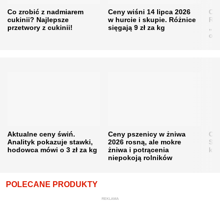
Co zrobić z nadmiarem
Ceny wiśni 14 lipca 2026
Cen
cukinii? Najlepsze
w hurcie i skupie. Różnice
Rol
przetwory z cukinii!
sięgają 9 zł za kg
„pe
obn
Aktualne ceny świń.
Ceny pszenicy w żniwa
Ce
Analityk pokazuje stawki,
2026 rosną, ale mokre
Sku
hodowca mówi o 3 zł za kg
żniwa i potrącenia
kon
niepokoją rolników
POLECANE PRODUKTY
REKLAMA