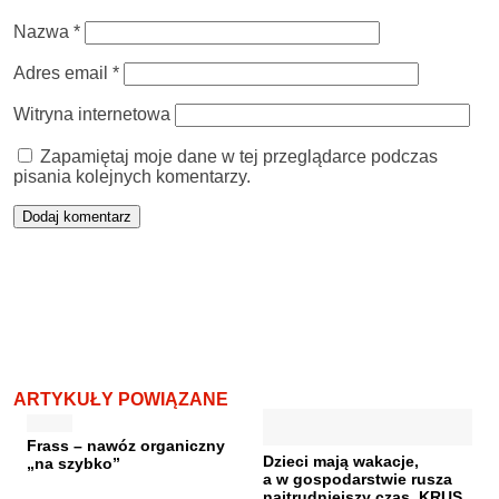
Nazwa
*
Adres email
*
Witryna internetowa
Zapamiętaj moje dane w tej przeglądarce podczas
pisania kolejnych komentarzy.
ARTYKUŁY POWIĄZANE
Frass – nawóz organiczny
Dzieci mają wakacje,
„na szybko”
a w gospodarstwie rusza
najtrudniejszy czas. KRUS