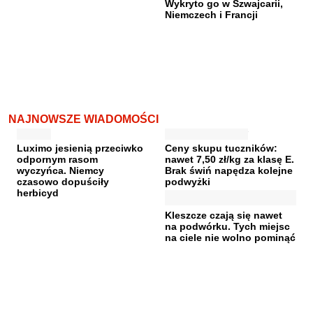
Wykryto go w Szwajcarii,
Niemczech i Francji
NAJNOWSZE WIADOMOŚCI
Luximo jesienią przeciwko
Ceny skupu tuczników:
odpornym rasom
nawet 7,50 zł/kg za klasę E.
wyczyńca. Niemcy
Brak świń napędza kolejne
czasowo dopuściły
podwyżki
herbicyd
Kleszcze czają się nawet
na podwórku. Tych miejsc
na ciele nie wolno pominąć