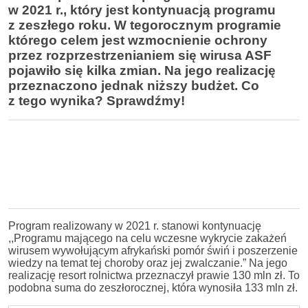
w 2021 r., który jest kontynuacją programu
z zeszłego roku. W tegorocznym programie
którego celem jest wzmocnienie ochrony
przez rozprzestrzenianiem się wirusa ASF
pojawiło się kilka zmian. Na jego realizację
przeznaczono jednak niższy budżet. Co
z tego wynika? Sprawdźmy!
Program realizowany w 2021 r. stanowi kontynuację
,,Programu
mającego na celu wczesne wykrycie zakażeń
wirusem w
ywołującym afrykański pomór świń i
poszerzenie
wiedzy na temat tej choroby oraz jej zw
alczanie
.” Na jego
realizację resort rolnictwa przeznaczył prawie 130 mln zł. To
podobna suma do zeszłorocznej, która wynosiła 133 mln zł.