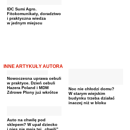
IDC Sumi Agro.
Fitokomunikaty, doradztwo
i praktyczna wiedza
w jednym miejscu
INNE ARTYKUŁY AUTORA
Nowoczesna uprawa cebuli
w praktyce. Dzień cebuli
Hazera Poland i MDM
Noc nie chłodzi domu?
Zdrowe Plony już wkrótce
W starym wiejskim
budynku trzeba działać
inaczej niż w bloku
Auto na chwilę pod
sklepem? W upał dziecko
i pies nie mają tej „chwili”