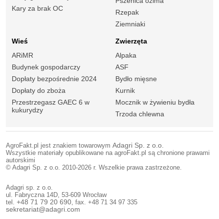
Pszenica ozima
Kary za brak OC
Rzepak
Ziemniaki
Wieś
Zwierzęta
ARiMR
Alpaka
Budynek gospodarczy
ASF
Dopłaty bezpośrednie 2024
Bydło mięsne
Dopłaty do zboża
Kurnik
Przestrzegasz GAEC 6 w
Mocznik w żywieniu bydła
kukurydzy
Trzoda chlewna
AgroFakt.pl jest znakiem towarowym
Adagri Sp. z o.o.
Wszystkie materiały opublikowane na agroFakt.pl są chronione prawami
autorskimi
© Adagri Sp. z o.o. 2010-2026 r. Wszelkie prawa zastrzeżone.
Adagri sp. z o.o.
ul. Fabryczna 14D, 53-609 Wrocław
tel.
+48 71 79 20 690
, fax. +48 71 34 97 335
sekretariat@adagri.com