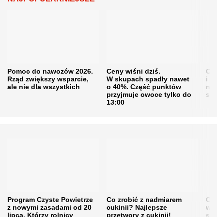
Pomoc do nawozów 2026.
Ceny wiśni dziś.
Cen
Rząd zwiększy wsparcie,
W skupach spadły nawet
i s
ale nie dla wszystkich
o 40%. Część punktów
naw
przyjmuje owoce tylko do
sku
13:00
Program Czyste Powietrze
Co zrobić z nadmiarem
Cen
z nowymi zasadami od 20
cukinii? Najlepsze
w h
lipca. Którzy rolnicy
przetwory z cukinii!
się