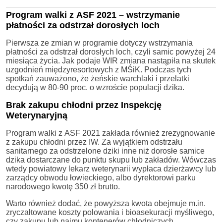
Program walki z ASF 2021 – wstrzymanie
płatności za odstrzał dorosłych loch
Pierwsza ze zmian w programie dotyczy wstrzymania
płatności za odstrzał dorosłych loch, czyli samic powyżej 24
miesiąca życia. Jak podaje WIR zmiana nastąpiła na skutek
uzgodnień międzyresortowych z MŚiK. Podczas tych
spotkań zauważono, że żeńskie warchlaki i przelatki
decydują w 80-90 proc. o wzroście populacji dzika.
Brak zakupu chłodni przez Inspekcję
Weterynaryjną
Program walki z ASF 2021 zakłada również zrezygnowanie
z zakupu chłodni przez IW. Za wyjątkiem odstrzału
sanitarnego za odstrzelone dziki inne niż dorosłe samice
dzika dostarczane do punktu skupu lub zakładów. Wówczas
wtedy powiatowy lekarz weterynarii wypłaca dzierżawcy lub
zarządcy obwodu łowieckiego, albo dyrektorowi parku
narodowego kwotę 350 zł brutto.
Warto również dodać, że powyższa kwota obejmuje m.in.
zryczałtowane koszty polowania i bioasekuracji myśliwego,
czy zakupu lub najmu kontenerów chłodniczych.