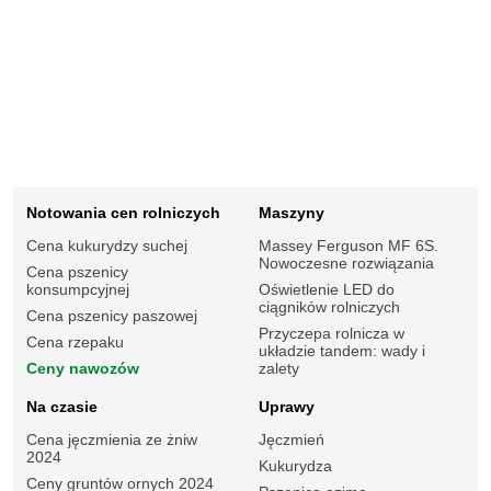
Notowania cen rolniczych
Maszyny
Cena kukurydzy suchej
Massey Ferguson MF 6S.
Nowoczesne rozwiązania
Cena pszenicy
konsumpcyjnej
Oświetlenie LED do
ciągników rolniczych
Cena pszenicy paszowej
Przyczepa rolnicza w
Cena rzepaku
układzie tandem: wady i
Ceny nawozów
zalety
Na czasie
Uprawy
Cena jęczmienia ze żniw
Jęczmień
2024
Kukurydza
Ceny gruntów ornych 2024