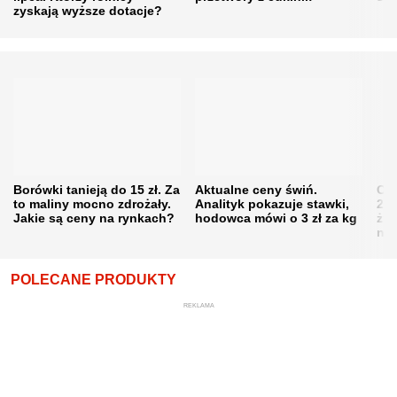
zyskają wyższe dotacje?
Borówki tanieją do 15 zł. Za
Aktualne ceny świń.
Cen
to maliny mocno zdrożały.
Analityk pokazuje stawki,
202
Jakie są ceny na rynkach?
hodowca mówi o 3 zł za kg
żni
nie
POLECANE PRODUKTY
REKLAMA