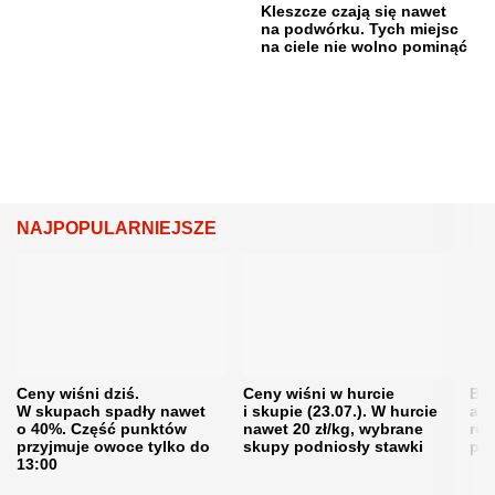
Kleszcze czają się nawet
na podwórku. Tych miejsc
na ciele nie wolno pominąć
NAJPOPULARNIEJSZE
Ceny wiśni dziś.
Ceny wiśni w hurcie
Będ
W skupach spadły nawet
i skupie (23.07.). W hurcie
agr
o 40%. Część punktów
nawet 20 zł/kg, wybrane
rol
przyjmuje owoce tylko do
skupy podniosły stawki
pr
13:00