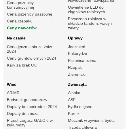
Nowoczesne rozwiązania
Cena pszenicy
konsumpcyjnej
Oświetlenie LED do
ciągników rolniczych
Cena pszenicy paszowej
Przyczepa rolnicza w
Cena rzepaku
układzie tandem: wady i
Ceny nawozów
zalety
Na czasie
Uprawy
Cena jęczmienia ze żniw
Jęczmień
2024
Kukurydza
Ceny gruntów ornych 2024
Pszenica ozima
Kary za brak OC
Rzepak
Ziemniaki
Wieś
Zwierzęta
ARiMR
Alpaka
Budynek gospodarczy
ASF
Dopłaty bezpośrednie 2024
Bydło mięsne
Dopłaty do zboża
Kurnik
Przestrzegasz GAEC 6 w
Mocznik w żywieniu bydła
kukurydzy
Trzoda chlewna