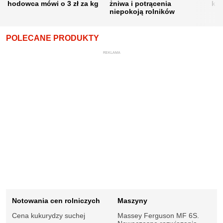
hodowca mówi o 3 zł za kg
żniwa i potrącenia
kon
niepokoją rolników
POLECANE PRODUKTY
REKLAMA
Notowania cen rolniczych
Maszyny
Cena kukurydzy suchej
Massey Ferguson MF 6S.