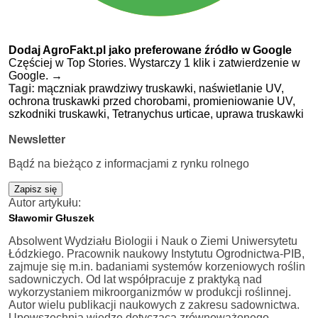
Dodaj AgroFakt.pl jako preferowane źródło w Google
Częściej w Top Stories. Wystarczy 1 klik i zatwierdzenie w
Google.
→
Tagi:
mączniak prawdziwy truskawki,
naświetlanie UV,
ochrona truskawki przed chorobami,
promieniowanie UV,
szkodniki truskawki,
Tetranychus urticae,
uprawa truskawki
Newsletter
Bądź na bieżąco z informacjami z rynku rolnego
Zapisz się
Autor artykułu:
Sławomir Głuszek
Absolwent Wydziału Biologii i Nauk o Ziemi Uniwersytetu
Łódzkiego. Pracownik naukowy Instytutu Ogrodnictwa-PIB,
zajmuje się m.in. badaniami systemów korzeniowych roślin
sadowniczych. Od lat współpracuje z praktyką nad
wykorzystaniem mikroorganizmów w produkcji roślinnej.
Autor wielu publikacji naukowych z zakresu sadownictwa.
Upowszechnia wiedzę dotyczącą zrównoważonego