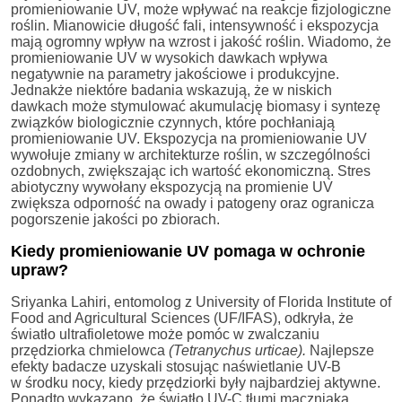
promieniowanie UV, może wpływać na reakcje fizjologiczne
roślin. Mianowicie długość fali, intensywność i ekspozycja
mają ogromny wpływ na wzrost i jakość roślin. Wiadomo, że
promieniowanie UV w wysokich dawkach wpływa
negatywnie na parametry jakościowe i produkcyjne.
Jednakże niektóre badania wskazują, że w niskich
dawkach może stymulować akumulację biomasy i syntezę
związków biologicznie czynnych, które pochłaniają
promieniowanie UV. Ekspozycja na promieniowanie UV
wywołuje zmiany w architekturze roślin, w szczególności
ozdobnych, zwiększając ich wartość ekonomiczną. Stres
abiotyczny wywołany ekspozycją na promienie UV
zwiększa odporność na owady i patogeny oraz ogranicza
pogorszenie jakości po zbiorach.
Kiedy promieniowanie UV pomaga w ochronie
upraw?
Sriyanka Lahiri, entomolog z University of Florida Institute of
Food and Agricultural Sciences (UF/IFAS), odkryła, że
światło ultrafioletowe może pomóc w zwalczaniu
przędziorka chmielowca
(Tetranychus urticae).
Najlepsze
efekty badacze uzyskali stosując naświetlanie UV-B
w środku nocy, kiedy przędziorki były najbardziej aktywne.
Ponadto wykazano, że światło UV-C tłumi mączniaka