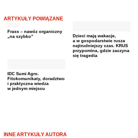
ARTYKUŁY POWIĄZANE
Frass – nawóz organiczny
Dzieci mają wakacje,
„na szybko”
a w gospodarstwie rusza
najtrudniejszy czas. KRUS
przypomina, gdzie zaczyna
się tragedia
IDC Sumi Agro.
Fitokomunikaty, doradztwo
i praktyczna wiedza
w jednym miejscu
INNE ARTYKUŁY AUTORA