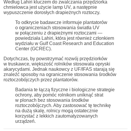
Według Lahiri kluczem do zwalczania przędziorka
chmielowca jest użycie lamp UV, a następnie
wypuszczenie dorosłych drapieżnych roztoczy.
To odkrycie badawcze informuje plantatorów
o ograniczeniach stosowania światła UV
w połączeniu z drapieżnymi roztoczami —
powiedziała Lahiri, która jest również członkiem
wydziału w Gulf Coast Research and Education
Center (GCREC).
Dotychczas, by powstrzymać rozwój przędziorków
w truskawce, większość rolników stosowała opryski
akarycydami. Jednak naukowcy z UF/IFAS starają się
znaleźć sposoby na ograniczenie stosowania środków
roztoczobójczych przez plantatorów.
Badania te łączą fizyczne i biologiczne strategie
ochrony, aby pomóc rolnikom uniknąć strat
w plonach bez stosowania środków
roztoczobójczych. Aby zastosować tę technikę
na dużą skalę, rolnicy mogą ostatecznie
korzystać z lekkich zautomatyzowanych
urządzeń.