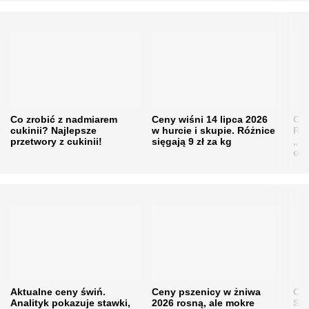
Co zrobić z nadmiarem
Ceny wiśni 14 lipca 2026
Cen
cukinii? Najlepsze
w hurcie i skupie. Różnice
Rol
przetwory z cukinii!
sięgają 9 zł za kg
„pe
obn
Aktualne ceny świń.
Ceny pszenicy w żniwa
Ce
Analityk pokazuje stawki,
2026 rosną, ale mokre
Sku