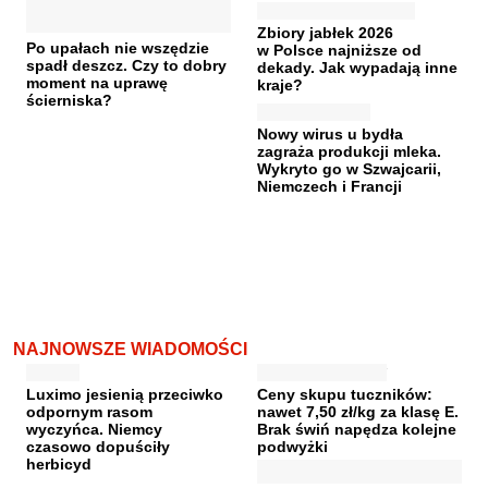
Zbiory jabłek 2026
Po upałach nie wszędzie
w Polsce najniższe od
spadł deszcz. Czy to dobry
dekady. Jak wypadają inne
moment na uprawę
kraje?
ścierniska?
Nowy wirus u bydła
zagraża produkcji mleka.
Wykryto go w Szwajcarii,
Niemczech i Francji
NAJNOWSZE WIADOMOŚCI
Luximo jesienią przeciwko
Ceny skupu tuczników:
odpornym rasom
nawet 7,50 zł/kg za klasę E.
wyczyńca. Niemcy
Brak świń napędza kolejne
czasowo dopuściły
podwyżki
herbicyd