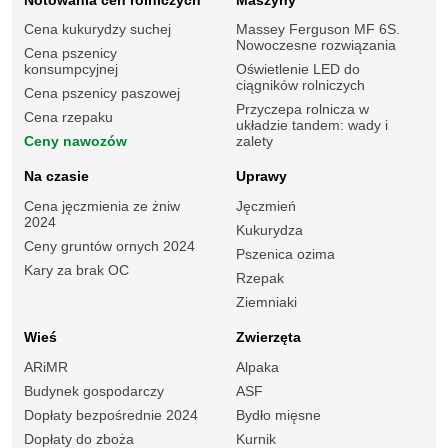
Cena kukurydzy suchej
Massey Ferguson MF 6S.
Nowoczesne rozwiązania
Cena pszenicy
konsumpcyjnej
Oświetlenie LED do
ciągników rolniczych
Cena pszenicy paszowej
Przyczepa rolnicza w
Cena rzepaku
układzie tandem: wady i
Ceny nawozów
zalety
Na czasie
Uprawy
Cena jęczmienia ze żniw
Jęczmień
2024
Kukurydza
Ceny gruntów ornych 2024
Pszenica ozima
Kary za brak OC
Rzepak
Ziemniaki
Wieś
Zwierzęta
ARiMR
Alpaka
Budynek gospodarczy
ASF
Dopłaty bezpośrednie 2024
Bydło mięsne
Dopłaty do zboża
Kurnik