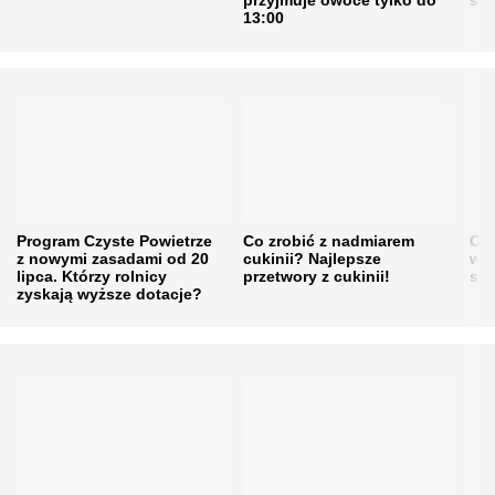
przyjmuje owoce tylko do
sku
13:00
Program Czyste Powietrze
Co zrobić z nadmiarem
Cen
z nowymi zasadami od 20
cukinii? Najlepsze
w h
lipca. Którzy rolnicy
przetwory z cukinii!
się
zyskają wyższe dotacje?