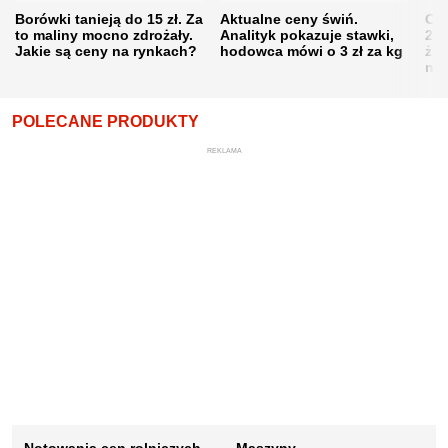
Borówki tanieją do 15 zł. Za
Aktualne ceny świń.
Cen
to maliny mocno zdrożały.
Analityk pokazuje stawki,
202
Jakie są ceny na rynkach?
hodowca mówi o 3 zł za kg
żni
nie
POLECANE PRODUKTY
REKLAMA
Notowania cen rolniczych
Maszyny