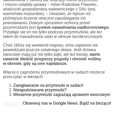
i mocno osłabiły uprawy
– mówi Radosław Pawelec,
właściciel gospodarstwa sadowniczego z Silic (woj.
warmińsko-mazurskie).
– Uważam, że lepsze niż
późniejsze liczenie strat jest zapobieganie ich
powstawaniu. Dobrym sposobem ochrony przed
przymrozkami jest
system nawadniania nadkoronowego.
Przydaje się on nie tylko podczas przymrozków, ale też
latem do nawadniania sadu w okresie bezdeszczowym.
Choć zbliża się weekend majowy, zima zapewne nie
powiedziała jeszcze ostatniego słowa. Jeśli drzewa
owocowe mają już nie tylko pąki, ale też kwiaty,
warto
uważnie śledzić prognozy pogody i chronić rośliny
w okresie, gdy są one najsłabsze.
Więcej o zagrożeniu przymrozkowym w sadach możecie
przeczytać w tekstach:
Zamgławianie na przymrozki w sadach
Niespodziewane przymrozki?
Wiosenne przymrozki zagrażają uprawom owocowym
Obserwuj nas w Google News. Bądź na bieżąco!