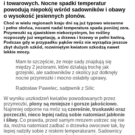
i towarowych. Nocne spadki temperatur
powodują niepokój wśród sadowników i obawy
o wysokość jesiennych plonów.
Choć w wielu regionach kraju dni są już typowo wiosenne
i pełne słońca, nocami nadal temperatura spada poniżej zera.
Przymrozki są zjawiskiem niekorzystnym, bo
rośliny
rozpoczęły już wegetację, a drzewa i krzewy w pełni kwitną.
Podczas gdy w przypadku pąków mróz nie wyrządza jeszcze
zbyt dużych szkód, rozwiniętym kwiatom szkodzą nawet
lekkie mrozy.
Mam to szczęście, że moje sady znajdują się
między 2 jeziorami, które działają trochę jak
grzejniki, ale sadowników z okolicy już dotknęły
nocne przymrozki i mocno osłabiły uprawy.
Radosław Pawelec, sadpwnik z Silic
W wyniku uszkodzeń kwiatów powodowanych przez
przymrozki,
plony są mniejsze i gorsze jakościowo.
Najmniej odporne na mróz są
czereśnie, truskawki oraz
porzeczki, nieco lepiej radzą sobie natomiast jabłonie
i śliwy.
Co prawda, przed samym mrozem ustrzec się nie
da, można natomiast zadbać o drzewka owocowe tak, by
lepiej radziły sobie z niskimi temperaturami. Sadownicy