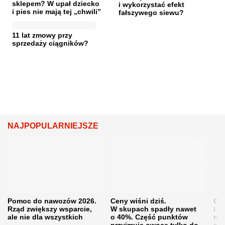
sklepem? W upał dziecko
i wykorzystać efekt
i pies nie mają tej „chwili”
fałszywego siewu?
11 lat zmowy przy
sprzedaży ciągników?
NAJPOPULARNIEJSZE
Pomoc do nawozów 2026.
Ceny wiśni dziś.
Cen
Rząd zwiększy wsparcie,
W skupach spadły nawet
i s
ale nie dla wszystkich
o 40%. Część punktów
naw