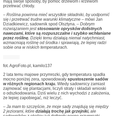
mają swoje sposoby, by pomóc drzewom i krzewom
przetrwać chłody.
–
Roślina powinna mieć wszystkie składniki, by uodpornić
się i przetrwać trudne warunki klimatyczne –
mówi Jan
Dziadkiewicz, sadownik spod Olsztyna. –
Dobrym
rozwiązaniem jest
stosowanie oprysków dolistnych
nawozami, które są rozpuszczalne i szybko wchłaniane
przez roślinę.
Dzięki temu działają niemal natychmiast,
wzmacniają roślinę od środka i sprawiają, że lepiej radzi
sobie ona w niskich temperaturach.
fot. AgroFoto.pl, kamilo137
2 lata temu majowe przymrozki, gdy temperatura spadła
mocno poniżej zera, spowodowały
spustoszenie sadów
w różnych regionach kraju.
Wtedy sadownicy zamiast
zajmować się plantacjami, liczyli straty i składali wnioski
o odszkodowania. Dziś wielu z nich wychodzi z założenia,
że lepiej zapobiegać, niż leczyć.
– Ja mam to szczęście, że moje sady znajdują się między
2 jeziorami, które
działają trochę jak grzejniki,
ale
sadowników z okolicy już dotknęły nocne przymrozki