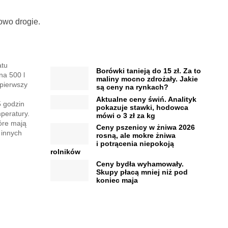
owo drogie.
atu
Borówki tanieją do 15 zł. Za to
na 500 l
maliny mocno zdrożały. Jakie
 pierwszy
są ceny na rynkach?
Aktualne ceny świń. Analityk
5 godzin
pokazuje stawki, hodowca
peratury.
mówi o 3 zł za kg
tóre mają
Ceny pszenicy w żniwa 2026
 innych
rosną, ale mokre żniwa
i potrącenia niepokoją
rolników
Ceny bydła wyhamowały.
Skupy płacą mniej niż pod
koniec maja