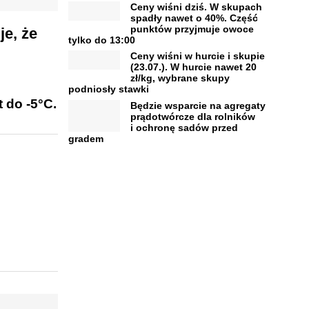
Ceny wiśni dziś. W skupach
spadły nawet o 40%. Część
punktów przyjmuje owoce
e, że
tylko do 13:00
Ceny wiśni w hurcie i skupie
(23.07.). W hurcie nawet 20
zł/kg, wybrane skupy
podniosły stawki
 do -5°C.
Będzie wsparcie na agregaty
prądotwórcze dla rolników
i ochronę sadów przed
gradem