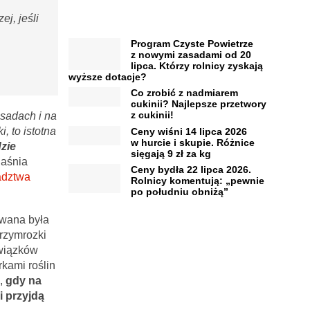
ej, jeśli
Program Czyste Powietrze
z nowymi zasadami od 20
lipca. Którzy rolnicy zyskają
wyższe dotacje?
Co zrobić z nadmiarem
cukinii? Najlepsze przetwory
z cukinii!
sadach i na
, to istotna
Ceny wiśni 14 lipca 2026
w hurcie i skupie. Różnice
dzie
sięgają 9 zł za kg
jaśnia
Ceny bydła 22 lipca 2026.
adztwa
Rolnicy komentują: „pewnie
po południu obniżą”
ywana była
rzymrozki
awiązków
kami roślin
u,
gdy na
i przyjdą