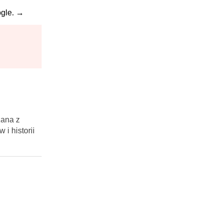
gle.
→
zana z
i historii