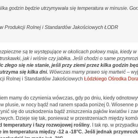
 kilka godzin będzie utrzymywała się temperatura w minusie. Gorz
ów Produkcji Rolnej i Standardów Jakościowych ŁODR
ezpieczne są te występujące w okolicach połowy maja, kiedy w 
uskawki, jak i wiśnie czy jabłka. Jeśli chodzi o same przymrozki
c złego się nie stanie, jeśli przy ziemi przez kilka godzin bę
utrzyma się kilka dni.
Wówczas mamy prawo się martwić –
wy
cji Rolnej i Standardów Jakościowych
Łódzkiego Ośrodka Dor
iem mamy do czynienia wówczas, gdy po dniu, kiedy odnotow
 w plusie, w nocy bądź nad ranem spada poniżej 0. Wiosenne p
ynić się do uszkodzenia bądź zniszczenia pąków kwiatów i z
wych. Dzieje się tak, ponieważ w przestrzeniach między komór
 temperatury i fazy rozwojowej rośliny
. I tak np. w przypadk
 im temperatura między -12 a -18°C. Jeśli jednak przymrozk