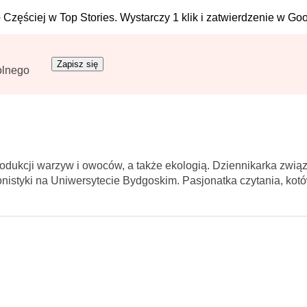
e
Częściej w Top Stories. Wystarczy 1 klik i zatwierdzenie w Goo
Zapisz się
olnego
rodukcji warzyw i owoców, a także ekologią. Dziennikarka zwią
istyki na Uniwersytecie Bydgoskim. Pasjonatka czytania, kotów 