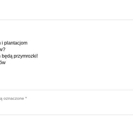
i plantacjom
ów?
 będą przymrozki!
ków
są oznaczone
*