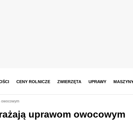
OŚCI
CENY ROLNICZE
ZWIERZĘTA
UPRAWY
MASZYN
om owocowym
grażają uprawom owocowym