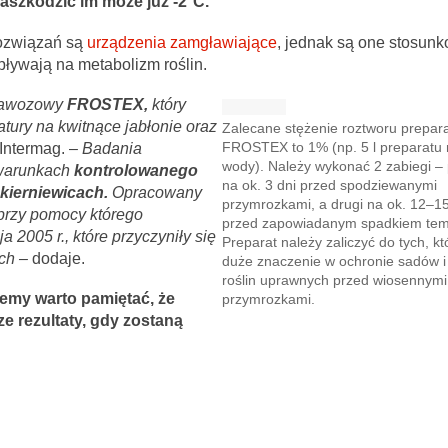
zaszkodzić im może już -2°C.
rozwiązań są
urządzenia zamgławiające
, jednak są one stosunk
pływają na metabolizm roślin.
 nawozowy
FROSTEX,
który
tury na kwitnące jabłonie oraz
Zalecane stężenie roztworu prepar
 Intermag. –
Badania
FROSTEX to 1% (np. 5 l preparatu 
wody). Należy wykonać 2 zabiegi –
 warunkach
kontrolowanego
na ok. 3 dni przed spodziewanymi
kierniewicach.
Opracowany
przymrozkami, a drugi na ok. 12–1
 przy pomocy którego
przed zapowiadanym spadkiem tem
2005 r., które przyczyniły się
Preparat należy zaliczyć do tych, k
ch –
dodaje.
duże znaczenie w ochronie sadów i
roślin uprawnych przed wiosennymi
jemy warto pamiętać, że
przymrozkami.
ze rezultaty, gdy zostaną