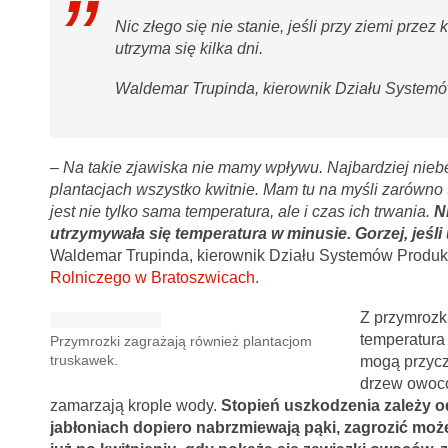
Nic złego się nie stanie, jeśli przy ziemi przez
utrzyma się kilka dni.
Waldemar Trupinda, kierownik Działu System
–
Na takie zjawiska nie mamy wpływu. Najbardziej nieb
plantacjach wszystko kwitnie. Mam tu na myśli zarówno tr
jest nie tylko sama temperatura, ale i czas ich trwania.
Ni
utrzymywała się temperatura w minusie. Gorzej, jeśli 
Waldemar Trupinda, kierownik Działu Systemów Produk
Rolniczego w Bratoszwicach.
Z przymrozk
temperatura
Przymrozki zagrażają również plantacjom
truskawek.
mogą przycz
drzew owoco
zamarzają krople wody.
Stopień uszkodzenia zależy od
jabłoniach dopiero nabrzmiewają pąki, zagrozić może