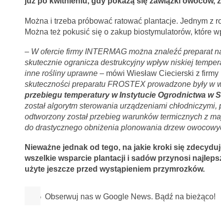
już po kwitnieniu, gdy pokażą się zawiązki owoców, 
Można i trzeba próbować ratować plantacje. Jednym z 
Można też pokusić się o zakup biostymulatorów, które w
–
W ofercie firmy INTERMAG można znaleźć preparat
skutecznie ogranicza destrukcyjny wpływ niskiej tempera
inne rośliny uprawne
– mówi Wiesław Ciecierski z firmy
skuteczności preparatu FROSTEX prowadzone były w
przebiegu temperatury w Instytucie Ogrodnictwa w S
został algorytm sterowania urządzeniami chłodniczymi,
odtworzony został przebieg warunków termicznych z maja 
do drastycznego obniżenia plonowania drzew owocowy
Nieważne jednak od tego, na jakie kroki się zdecydu
wszelkie wsparcie plantacji i sadów przynosi najleps
użyte jeszcze przed wystąpieniem przymrozków.
Obserwuj nas w Google News. Bądź na bieżąco!