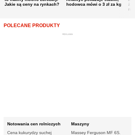
Jakie są ceny na rynkach?
hodowca mówi o 3 zł za kg
żni
nie
POLECANE PRODUKTY
REKLAMA
Notowania cen rolniczych
Maszyny
Cena kukurydzy suchej
Massey Ferguson MF 6S.