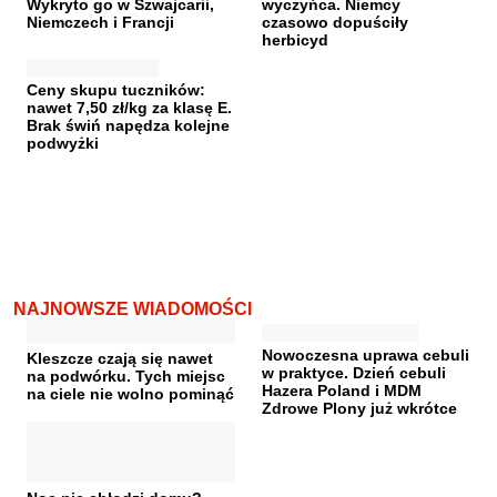
Wykryto go w Szwajcarii,
wyczyńca. Niemcy
Niemczech i Francji
czasowo dopuściły
herbicyd
Ceny skupu tuczników:
nawet 7,50 zł/kg za klasę E.
Brak świń napędza kolejne
podwyżki
NAJNOWSZE WIADOMOŚCI
Nowoczesna uprawa cebuli
Kleszcze czają się nawet
w praktyce. Dzień cebuli
na podwórku. Tych miejsc
Hazera Poland i MDM
na ciele nie wolno pominąć
Zdrowe Plony już wkrótce