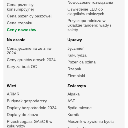
Nowoczesne rozwiązania
Cena pszenicy
konsumpcyjnej
Oświetlenie LED do
ciągników rolniczych
Cena pszenicy paszowej
Przyczepa rolnicza w
Cena rzepaku
układzie tandem: wady i
Ceny nawozów
zalety
Na czasie
Uprawy
Cena jęczmienia ze żniw
Jęczmień
2024
Kukurydza
Ceny gruntów ornych 2024
Pszenica ozima
Kary za brak OC
Rzepak
Ziemniaki
Wieś
Zwierzęta
ARiMR
Alpaka
Budynek gospodarczy
ASF
Dopłaty bezpośrednie 2024
Bydło mięsne
Dopłaty do zboża
Kurnik
Przestrzegasz GAEC 6 w
Mocznik w żywieniu bydła
kukurydzy