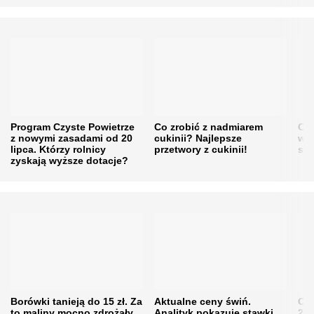
Program Czyste Powietrze
Co zrobić z nadmiarem
Cen
z nowymi zasadami od 20
cukinii? Najlepsze
w h
lipca. Którzy rolnicy
przetwory z cukinii!
się
zyskają wyższe dotacje?
Borówki tanieją do 15 zł. Za
Aktualne ceny świń.
Cen
to maliny mocno zdrożały.
Analityk pokazuje stawki,
202