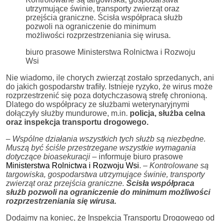
utrzymujące świnie, transporty zwierząt oraz
przejścia graniczne. Ścisła współpraca służb
pozwoli na ograniczenie do minimum
możliwości rozprzestrzeniania się wirusa.
biuro prasowe Ministerstwa Rolnictwa i Rozwoju
Wsi
Nie wiadomo, ile chorych zwierząt zostało sprzedanych, ani
do jakich gospodarstw trafiły. Istnieje ryzyko, że wirus może
rozprzestrzenić się poza dotychczasową strefę chronioną.
Dlatego do współpracy ze służbami weterynaryjnymi
dołączyły służby mundurowe, m.in.
policja, służba celna
oraz inspekcja transportu drogowego.
– Wspólne działania wszystkich tych służb są niezbędne.
Muszą być ściśle przestrzegane wszystkie wymagania
dotyczące bioasekuracji
– informuje biuro prasowe
Ministerstwa Rolnictwa i Rozwoju Wsi
.
– Kontrolowane są
targowiska, gospodarstwa utrzymujące świnie, transporty
zwierząt oraz przejścia graniczne.
Ścisła współpraca
służb pozwoli na ograniczenie do minimum możliwości
rozprzestrzeniania się wirusa.
Dodajmy na koniec, że Inspekcja Transportu Drogowego od