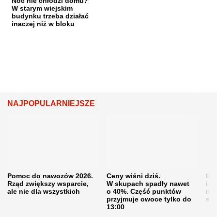
Noc nie chłodzi domu?
W starym wiejskim
budynku trzeba działać
inaczej niż w bloku
NAJPOPULARNIEJSZE
Pomoc do nawozów 2026.
Ceny wiśni dziś.
Cen
Rząd zwiększy wsparcie,
W skupach spadły nawet
i s
ale nie dla wszystkich
o 40%. Część punktów
naw
przyjmuje owoce tylko do
sku
13:00