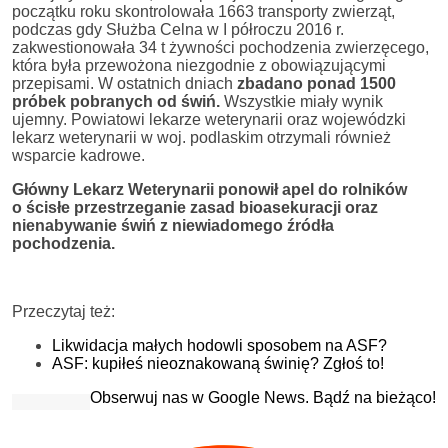
początku roku skontrolowała 1663 transporty zwierząt,
podczas gdy Służba Celna w I półroczu 2016 r.
zakwestionowała 34 t żywności pochodzenia zwierzęcego,
która była przewożona niezgodnie z obowiązującymi
przepisami. W ostatnich dniach
zbadano ponad 1500
próbek pobranych od świń.
Wszystkie miały wynik
ujemny. Powiatowi lekarze weterynarii oraz wojewódzki
lekarz weterynarii w woj. podlaskim otrzymali również
wsparcie kadrowe.
Główny Lekarz Weterynarii ponowił apel do rolników
o ścisłe przestrzeganie zasad bioasekuracji oraz
nienabywanie świń z niewiadomego źródła
pochodzenia.
Przeczytaj też:
Likwidacja małych hodowli sposobem na ASF?
ASF: kupiłeś nieoznakowaną świnię? Zgłoś to!
Obserwuj nas w Google News. Bądź na bieżąco!