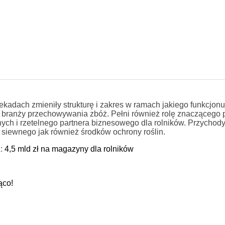
kadach zmieniły strukturę i zakres w ramach jakiego funkcjon
 w branży przechowywania zbóż. Pełni również rolę znaczącego
ych i rzetelnego partnera biznesowego dla rolników. Przychody
siewnego jak również środków ochrony roślin.
ż:
4,5 mld zł na magazyny dla rolników
ąco!