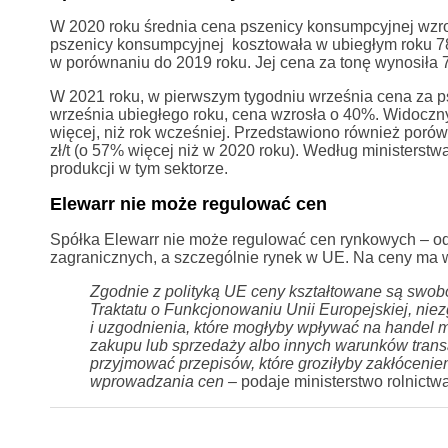
W 2020 roku średnia cena pszenicy konsumpcyjnej wzros
pszenicy konsumpcyjnej kosztowała w ubiegłym roku 782
w porównaniu do 2019 roku. Jej cena za tonę wynosiła 7
W 2021 roku, w pierwszym tygodniu września cena za p
września ubiegłego roku, cena wzrosła o 40%. Widoczny 
więcej, niż rok wcześniej. Przedstawiono również poró
zł/t (o 57% więcej niż w 2020 roku). Według ministerst
produkcji w tym sektorze.
Elewarr nie może regulować cen
Spółka Elewarr nie może regulować cen rynkowych – od
zagranicznych, a szczególnie rynek w UE. Na ceny ma w
Zgodnie z polityką UE ceny kształtowane są swob
Traktatu o Funkcjonowaniu Unii Europejskiej, ni
i uzgodnienia, które mogłyby wpływać na handel m
zakupu lub sprzedaży albo innych warunków trans
przyjmować przepisów, które groziłyby zakłócenie
wprowadzania cen –
podaje ministerstwo rolnictwa