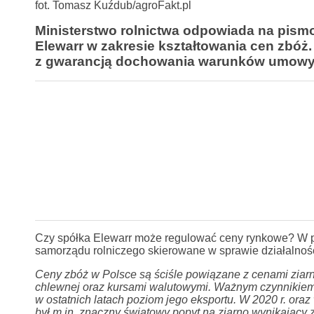
fot. Tomasz Kuźdub/agroFakt.pl
Ministerstwo rolnictwa odpowiada na pismo
Elewarr w zakresie kształtowania cen zbóż.
z gwarancją dochowania warunków umowy 
Czy spółka Elewarr może regulować ceny rynkowe? W pi
samorządu rolniczego skierowane w sprawie działalnośc
Ceny zbóż w Polsce są ściśle powiązane z cenami ziarna
chlewnej oraz kursami walutowymi.
Ważnym czynnikiem 
w ostatnich latach poziom jego eksportu. W 2020 r. or
był m.in. znaczny światowy popyt na ziarno wynikający