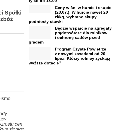
tylko do 13:00
Ceny wiśni w hurcie i skupie
i Spółki
(23.07.). W hurcie nawet 20
zł/kg, wybrane skupy
 zbóż
podniosły stawki
Będzie wsparcie na agregaty
prądotwórcze dla rolników
i ochronę sadów przed
gradem
Program Czyste Powietrze
z nowymi zasadami od 20
lipca. Którzy rolnicy zyskają
wyższe dotacje?
pismo
zody
ący
wzrostu cen
kurs złotego