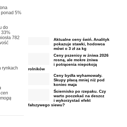
Tona
o ponad 5%
u do
o 33%
niosła 782
Aktualne ceny świń. Analityk
owość
pokazuje stawki, hodowca
mówi o 3 zł za kg
Ceny pszenicy w żniwa 2026
rosną, ale mokre żniwa
i potrącenia niepokoją
a rynkach
rolników
Ceny bydła wyhamowały.
Skupy płacą mniej niż pod
1
koniec maja
a
Ściernisko po rzepaku. Czy
 cen
warto poczekać na deszcz
e mogą
i wykorzystać efekt
fałszywego siewu?