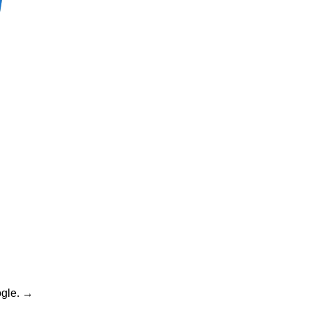
gle.
→