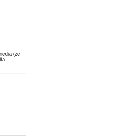
media (ze
dla