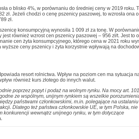
ła o blisko 4%, w porównaniu do średniej ceny w 2019 roku. 
 zł. Jeżeli chodzi o cenę pszenicy paszowej, to wzrosła ona 
89 zł.
szenicę konsumpcyjną wynosiła 1 009 zł za tonę. W porównani
jest również wzrost cen pszenicy paszowej – 956 zł/t. Jest to 
wnanie cen żyta konsumpcyjnego, którego cena w 2021 roku wy
wa wyższe ceny pszenicy i żyta korzystnie wpływają na dochod
powiada resort rolnictwa. Wpływ na poziom cen ma sytuacja n
pływ również kurs złotego do innych walut.
odnie poprzez popyt i podaż na wolnym rynku. Na mocy art. 10
ezgodne ze wspólnym, unijnym rynkiem są wszelkie porozumieni
iędzy państwami członkowskimi, m.in. polegające na ustalaniu
akcji. Dlatego też państwa członkowskie UE, w tym Polska, ni
m konkurencji wewnątrz unijnego rynku, w tym dotyczące
.