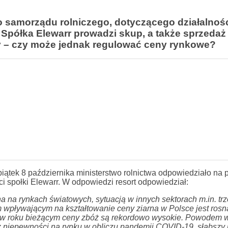
 samorządu rolniczego, dotyczącego działalnośc
 Spółka Elewarr prowadzi skup, a także sprzedaż
– czy może jednak regulować ceny rynkowe?
ątek 8 października ministerstwo rolnictwa odpowiedziało na 
i społki Elewarr. W odpowiedzi resort odpowiedział:
 na rynkach światowych, sytuacją w innych sektorach m.in. tr
wpływającym na kształtowanie ceny ziarna w Polsce jest rosn
az w roku bieżącym ceny zbóż są rekordowo wysokie. Powodem 
 z niepewności na rynku w obliczu pandemii COVID-19, słabszy 