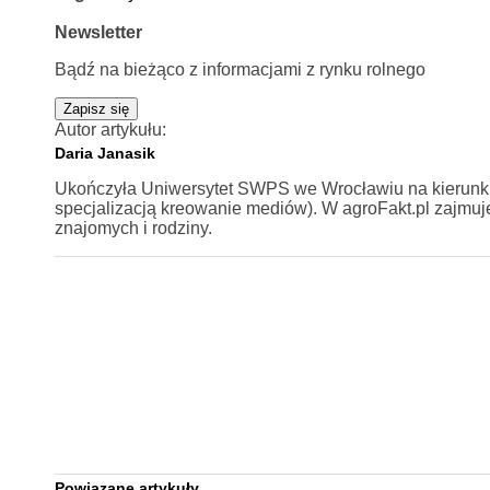
Newsletter
Bądź na bieżąco z informacjami z rynku rolnego
Zapisz się
Autor artykułu:
Daria Janasik
Ukończyła Uniwersytet SWPS we Wrocławiu na kierunku 
specjalizacją kreowanie mediów). W agroFakt.pl zajmuje 
znajomych i rodziny.
Powiązane artykuły