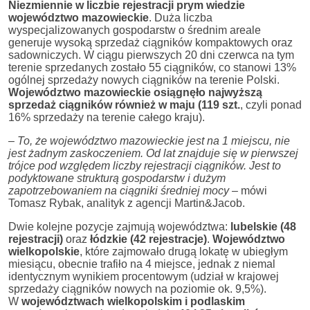
Niezmiennie w liczbie rejestracji prym wiedzie
województwo mazowieckie
. Duża liczba
wyspecjalizowanych gospodarstw o średnim areale
generuje wysoką sprzedaż ciągników kompaktowych oraz
sadowniczych. W ciągu pierwszych 20 dni czerwca na tym
terenie sprzedanych zostało 55 ciągników, co stanowi 13%
ogólnej sprzedaży nowych ciągników na terenie Polski.
Województwo mazowieckie osiągnęło najwyższą
sprzedaż ciągników również w maju (119 szt.
, czyli ponad
16% sprzedaży na terenie całego kraju).
–
To, że województwo mazowieckie jest na 1 miejscu, nie
jest żadnym zaskoczeniem. Od lat znajduje się w pierwszej
trójce pod względem liczby rejestracji ciągników. Jest to
podyktowane strukturą gospodarstw i dużym
zapotrzebowaniem na ciągniki średniej mocy
– mówi
Tomasz Rybak, analityk z agencji Martin&Jacob.
Dwie kolejne pozycje zajmują województwa:
lubelskie (48
rejestracji)
oraz
łódzkie (42 rejestracje)
.
Województwo
wielkopolskie
, które zajmowało drugą lokatę w ubiegłym
miesiącu, obecnie trafiło na 4 miejsce, jednak z niemal
identycznym wynikiem procentowym (udział w krajowej
sprzedaży ciągników nowych na poziomie ok. 9,5%).
W
województwach wielkopolskim i podlaskim