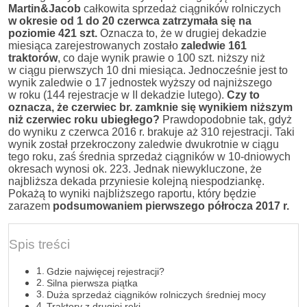
Martin&Jacob
całkowita sprzedaż ciągników rolniczych
w okresie od 1 do 20 czerwca zatrzymała się na
poziomie 421 szt.
Oznacza to, że w drugiej dekadzie
miesiąca zarejestrowanych zostało
zaledwie 161
traktorów
, co daje wynik prawie o 100 szt. niższy niż
w ciągu pierwszych 10 dni miesiąca. Jednocześnie jest to
wynik zaledwie o 17 jednostek wyższy od najniższego
w roku (144 rejestracje w II dekadzie lutego).
Czy to
oznacza, że czerwiec br. zamknie się wynikiem niższym
niż czerwiec roku ubiegłego?
Prawdopodobnie tak, gdyż
do wyniku z czerwca 2016 r. brakuje aż 310 rejestracji. Taki
wynik został przekroczony zaledwie dwukrotnie w ciągu
tego roku, zaś średnia sprzedaż ciągników w 10-dniowych
okresach wynosi ok. 223. Jednak niewykluczone, że
najbliższa dekada przyniesie kolejną niespodziankę.
Pokażą to wyniki najbliższego raportu, który będzie
zarazem
podsumowaniem pierwszego półrocza 2017 r.
Spis treści
Gdzie najwięcej rejestracji?
Silna pierwsza piątka
Duża sprzedaż ciągników rolniczych średniej mocy
Traktory z drugiej ręki