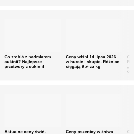
Co zrobić z nadmiarem
Ceny wiśni 14 lipca 2026
Cen
cukinii? Najlepsze
w hurcie i skupie. Różnice
Rol
przetwory z cukinii!
sięgają 9 zł za kg
„pe
obn
Aktualne ceny świń.
Ceny pszenicy w żniwa
Ce