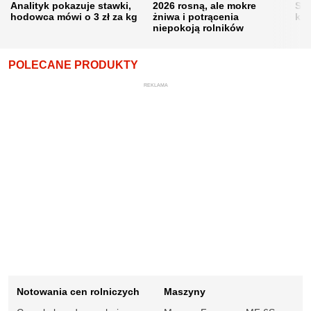
Analityk pokazuje stawki,
2026 rosną, ale mokre
Sku
hodowca mówi o 3 zł za kg
żniwa i potrącenia
kon
niepokoją rolników
POLECANE PRODUKTY
REKLAMA
Notowania cen rolniczych
Maszyny