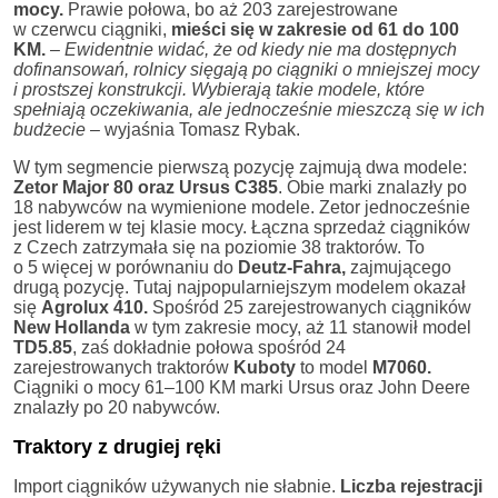
mocy.
Prawie połowa, bo aż 203 zarejestrowane
w czerwcu ciągniki,
mieści się w zakresie od 61 do 100
KM.
­­–
Ewidentnie widać, że od kiedy nie ma dostępnych
dofinansowań, rolnicy sięgają po ciągniki o mniejszej mocy
i prostszej konstrukcji. Wybierają takie modele, które
spełniają oczekiwania, ale jednocześnie mieszczą się w ich
budżecie
– wyjaśnia Tomasz Rybak.
W tym segmencie pierwszą pozycję zajmują dwa modele:
Zetor Major 80 oraz Ursus C385
. Obie marki znalazły po
18 nabywców na wymienione modele. Zetor jednocześnie
jest liderem w tej klasie mocy. Łączna sprzedaż ciągników
z Czech zatrzymała się na poziomie 38 traktorów. To
o 5 więcej w porównaniu do
Deutz-Fahra,
zajmującego
drugą pozycję. Tutaj najpopularniejszym modelem okazał
się
Agrolux 410.
Spośród 25 zarejestrowanych ciągników
New Hollanda
w tym zakresie mocy, aż 11 stanowił model
TD5.85
, zaś dokładnie połowa spośród 24
zarejestrowanych traktorów
Kuboty
to model
M7060.
Ciągniki o mocy 61–100 KM marki Ursus oraz John Deere
znalazły po 20 nabywców.
Traktory z drugiej ręki
Import ciągników używanych nie słabnie.
Liczba rejestracji