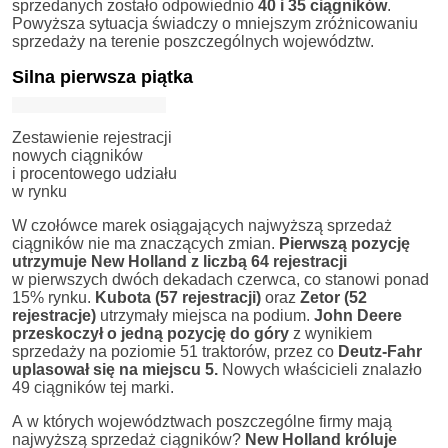
sprzedanych zostało odpowiednio
40 i 35 ciągników
.
Powyższa sytuacja świadczy o mniejszym zróżnicowaniu
sprzedaży na terenie poszczególnych województw.
Silna pierwsza piątka
Zestawienie rejestracji
nowych ciągników
i procentowego udziału
w rynku
W czołówce marek osiągających najwyższą sprzedaż
ciągników nie ma znaczących zmian.
Pierwszą pozycję
utrzymuje New Holland z liczbą 64 rejestracji
w pierwszych dwóch dekadach czerwca, co stanowi ponad
15% rynku.
Kubota (57 rejestracji)
oraz
Zetor (52
rejestracje)
utrzymały miejsca na podium.
John Deere
przeskoczył o jedną pozycję do góry
z wynikiem
sprzedaży na poziomie 51 traktorów, przez co
Deutz-Fahr
uplasował się na miejscu 5.
Nowych właścicieli znalazło
49 ciągników tej marki.
A w których województwach poszczególne firmy mają
najwyższą sprzedaż ciągników?
New Holland króluje