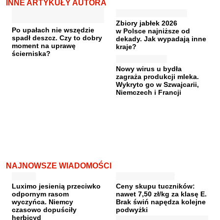
INNE ARTYKUŁY AUTORA
Zbiory jabłek 2026
Po upałach nie wszędzie
w Polsce najniższe od
spadł deszcz. Czy to dobry
dekady. Jak wypadają inne
moment na uprawę
kraje?
ścierniska?
Nowy wirus u bydła
zagraża produkcji mleka.
Wykryto go w Szwajcarii,
Niemczech i Francji
NAJNOWSZE WIADOMOŚCI
Luximo jesienią przeciwko
Ceny skupu tuczników:
odpornym rasom
nawet 7,50 zł/kg za klasę E.
wyczyńca. Niemcy
Brak świń napędza kolejne
czasowo dopuściły
podwyżki
herbicyd