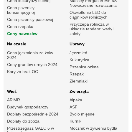
Cena kukurydzy suchej
Massey Ferguson MF 6S.
Nowoczesne rozwiązania
Cena pszenicy
konsumpcyjnej
Oświetlenie LED do
ciągników rolniczych
Cena pszenicy paszowej
Przyczepa rolnicza w
Cena rzepaku
układzie tandem: wady i
Ceny nawozów
zalety
Na czasie
Uprawy
Cena jęczmienia ze żniw
Jęczmień
2024
Kukurydza
Ceny gruntów ornych 2024
Pszenica ozima
Kary za brak OC
Rzepak
Ziemniaki
Wieś
Zwierzęta
ARiMR
Alpaka
Budynek gospodarczy
ASF
Dopłaty bezpośrednie 2024
Bydło mięsne
Dopłaty do zboża
Kurnik
Przestrzegasz GAEC 6 w
Mocznik w żywieniu bydła