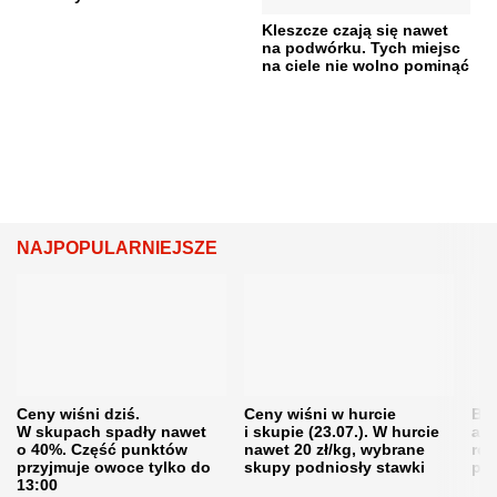
Kleszcze czają się nawet
na podwórku. Tych miejsc
na ciele nie wolno pominąć
NAJPOPULARNIEJSZE
Ceny wiśni dziś.
Ceny wiśni w hurcie
Będ
W skupach spadły nawet
i skupie (23.07.). W hurcie
agr
o 40%. Część punktów
nawet 20 zł/kg, wybrane
rol
przyjmuje owoce tylko do
skupy podniosły stawki
pr
13:00