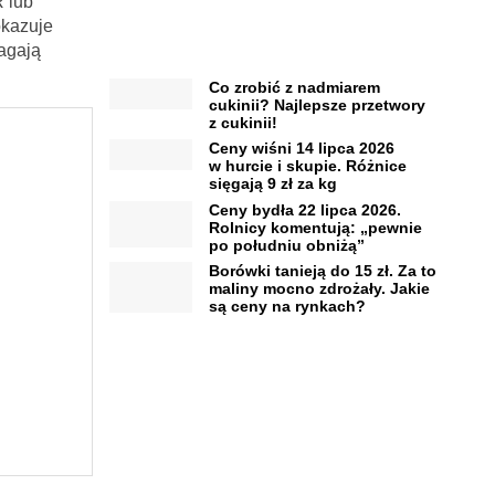
 lub
okazuje
agają
Co zrobić z nadmiarem
cukinii? Najlepsze przetwory
z cukinii!
Ceny wiśni 14 lipca 2026
w hurcie i skupie. Różnice
sięgają 9 zł za kg
Ceny bydła 22 lipca 2026.
Rolnicy komentują: „pewnie
po południu obniżą”
Borówki tanieją do 15 zł. Za to
maliny mocno zdrożały. Jakie
są ceny na rynkach?