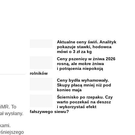
Aktualne ceny świń. Analityk
pokazuje stawki, hodowca
mówi o 3 zł za kg
Ceny pszenicy w żniwa 2026
rosną, ale mokre żniwa
i potrącenia niepokoją
rolników
Ceny bydła wyhamowały.
Skupy płacą mniej niż pod
koniec maja
Ściernisko po rzepaku. Czy
warto poczekać na deszcz
RiMR. To
i wykorzystać efekt
fałszywego siewu?
ał wysłany.
kami.
eśniejszego