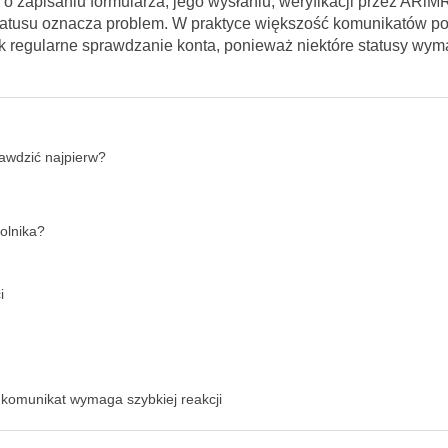
 zapisaniu formularza, jego wysłaniu, weryfikacji przez ARiMR
tatusu oznacza problem. W praktyce większość komunikatów p
k regularne sprawdzanie konta, ponieważ niektóre statusy wym
rawdzić najpierw?
olnika?
i
komunikat wymaga szybkiej reakcji