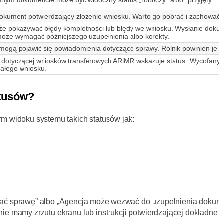
dokument potwierdzający złożenie wniosku. Warto go pobrać i zachować
e pokazywać błędy kompletności lub błędy we wniosku. Wysłanie do
może wymagać późniejszego uzupełnienia albo korekty.
 mogą pojawić się powiadomienia dotyczące sprawy. Rolnik powinien je 
ji dotyczącej wniosków transferowych ARiMR wskazuje status „Wycofan
całego wniosku.
atusów?
m widoku systemu takich statusów jak:
ać sprawę” albo „Agencja może wezwać do uzupełnienia doku
 nie mamy zrzutu ekranu lub instrukcji potwierdzającej dokładne