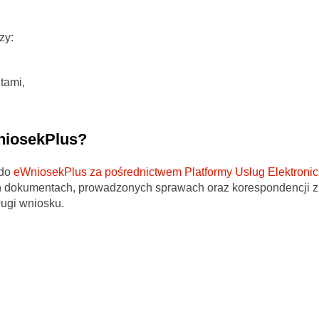
zy:
tami,
niosekPlus?
 do
eWniosekPlus za pośrednictwem Platformy Usług Elektroni
ch dokumentach, prowadzonych sprawach oraz korespondencji z
ugi wniosku.