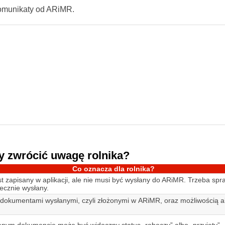
komunikaty od ARiMR.
y zwrócić uwagę rolnika?
Co oznacza dla rolnika?
t zapisany w aplikacji, ale nie musi być wysłany do ARiMR. Trzeba spr
tecznie wysłany.
dokumentami wysłanymi, czyli złożonymi w ARiMR, oraz możliwością ak
nym dokumencie może być widoczny status „roboczy” albo „przyjęty”.