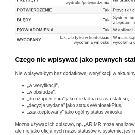
wydruku/potwierdzenia
POTWIERDZENIE
Tak
Przycisk / 
System moż
BŁĘDY
Tak
z błędami 
P[OWIADOMIENIA
Tak
W aplikacji
Tak, ale tylko w kontekście
W instrukc
WYCOFANY
wycofania wniosku
wycofaniu 
Czego nie wpisywać jako pewnych st
Nie wpisywałbym bez dodatkowej weryfikacji w aktualny
„w weryfikacji”,
„w obsłudze”,
„do uzupełnienia” jako dokładna nazwa statusu,
„decyzja wydana” jako status eWniosekPlus,
„zaakceptowany” jako ogólny status wniosku.
Można używać ich opisowo, np. „ARiMR może analizow
ale nie jako oficjalnych nazw statusów w systemie, jeśli