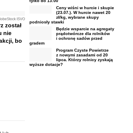
tylko do 13:00
Ceny wiśni w hurcie i skupie
(23.07.). W hurcie nawet 20
zł/kg, wybrane skupy
AdobeStock ISVO
podniosły stawki
z został
Będzie wsparcie na agregaty
 nie
prądotwórcze dla rolników
i ochronę sadów przed
kcji, bo
gradem
Program Czyste Powietrze
z nowymi zasadami od 20
lipca. Którzy rolnicy zyskają
wyższe dotacje?