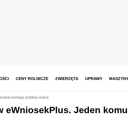
OŚCI
CENY ROLNICZE
ZWIERZĘTA
UPRAWY
MASZYN
nikat wymaga szybkiej reakcji
w eWniosekPlus. Jeden komu