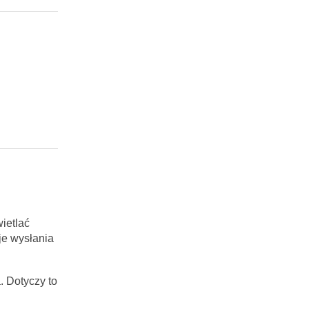
ietlać
je wysłania
. Dotyczy to