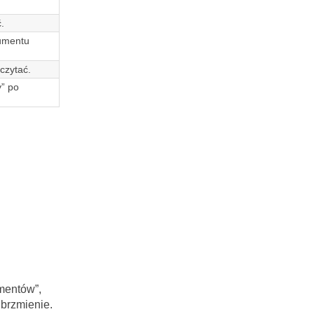
.
kumentu
czytać.
y” po
mentów”,
 brzmienie.