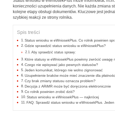
Status wniosku w eWniosekPlus może informować m.in. o
konieczności uzupełnienia danych. Nie każda zmiana s
kolejne etapy obsługi dokumentów. Kluczowe jest jedna
szybkiej reakcji ze strony rolnika.
Spis treści
Status wniosku w eWniosekPlus. Co rolnik powinien sp
Gdzie sprawdzić status wniosku w eWniosekPlus?
Aby sprawdzić status sprawy:
Które statusy w eWniosekPlus powinny zwrócić uwagę r
Czego nie wpisywać jako pewnych statusów?
Jeden komunikat, którego nie wolno zignorować
Uzupełnienie braków może mieć znaczenie dla płatnośc
Czy brak zmiany statusu oznacza problem?
Decyzja z ARiMR może być doręczona elektronicznie
Co rolnik powinien zrobić dziś?
Status wniosku w eWniosekPlus — najkrócej
FAQ: Sprawdź status wniosku w eWniosekPlus. Jeden 