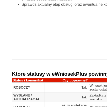
Sprawdź aktualny etap obsługi oraz ewentualne 
Które statusy w eWniosekPlus powinn
Status / komunikat
Czy poprawny?
Wniosek jes
ROBOCZY
Tak
został osta
WYSŁANE /
Zakładka z 
Tak
AKTUALIZACJA
wniosku.
Tak, w kontekście
PRZYJĘTY
Na drukowa