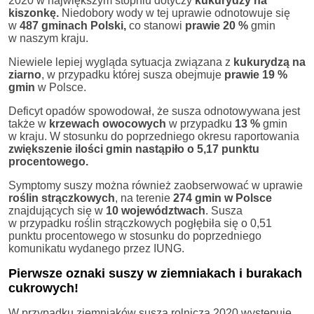
2020 w największym stopniu dotyczy
kukurydzy na
kiszonkę.
Niedobory wody w tej uprawie odnotowuje się
w
487 gminach Polski,
co stanowi
prawie 20 %
gmin
w naszym kraju.
Niewiele lepiej wygląda sytuacja związana z
kukurydzą na
ziarno
, w przypadku której susza obejmuje
prawie 19 %
gmin
w Polsce.
Deficyt opadów spowodował, że susza odnotowywana jest
także w
krzewach owocowych
w przypadku
13 %
gmin
w kraju. W stosunku do poprzedniego okresu raportowania
zwiększenie ilości gmin nastąpiło o
5,17 punktu
procentowego.
Symptomy suszy można również zaobserwować w uprawie
roślin strączkowych
, na terenie
274 gmin w Polsce
znajdujących się w
10 województwach
. Susza
w przypadku roślin strączkowych pogłębiła się o 0,51
punktu procentowego w stosunku do poprzedniego
komunikatu wydanego przez IUNG.
Pierwsze oznaki suszy w ziemniakach i burakach
cukrowych!
W przypadku ziemniaków susza rolnicza 2020 występuje