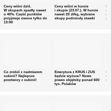
Ceny wiśni dziś.
Ceny wiśni w hurcie
Będ
W skupach spadły nawet
i skupie (23.07.). W hurcie
agr
o 40%. Część punktów
nawet 20 zł/kg, wybrane
rol
przyjmuje owoce tylko do
skupy podniosły stawki
pr
13:00
Co zrobić z nadmiarem
Emerytura z KRUS i ZUS
Cen
cukinii? Najlepsze
będzie wyższa? Nowe
w h
przetwory z cukinii!
prawo objęłoby ponad 600
się
tys. Polaków