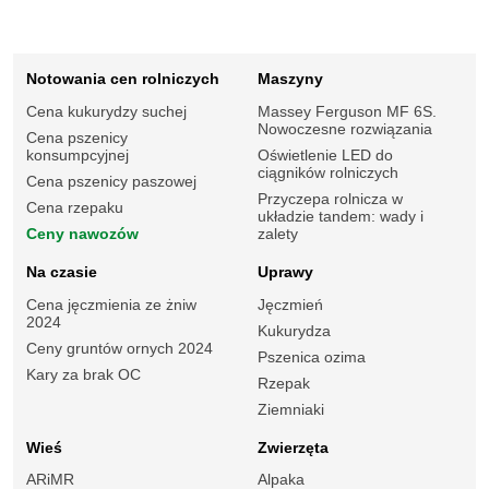
Notowania cen rolniczych
Maszyny
Cena kukurydzy suchej
Massey Ferguson MF 6S.
Nowoczesne rozwiązania
Cena pszenicy
konsumpcyjnej
Oświetlenie LED do
ciągników rolniczych
Cena pszenicy paszowej
Przyczepa rolnicza w
Cena rzepaku
układzie tandem: wady i
Ceny nawozów
zalety
Na czasie
Uprawy
Cena jęczmienia ze żniw
Jęczmień
2024
Kukurydza
Ceny gruntów ornych 2024
Pszenica ozima
Kary za brak OC
Rzepak
Ziemniaki
Wieś
Zwierzęta
ARiMR
Alpaka