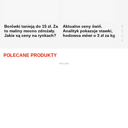
Borówki tanieją do 15 zł. Za
Aktualne ceny świń.
Cen
to maliny mocno zdrożały.
Analityk pokazuje stawki,
202
Jakie są ceny na rynkach?
hodowca mówi o 3 zł za kg
żni
nie
POLECANE PRODUKTY
REKLAMA