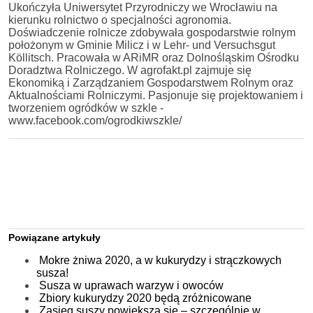
Ukończyła Uniwersytet Przyrodniczy we Wrocławiu na
kierunku rolnictwo o specjalności agronomia.
Doświadczenie rolnicze zdobywała gospodarstwie rolnym
położonym w Gminie Milicz i w Lehr- und Versuchsgut
Köllitsch. Pracowała w ARiMR oraz Dolnośląskim Ośrodku
Doradztwa Rolniczego. W agrofakt.pl zajmuje się
Ekonomiką i Zarządzaniem Gospodarstwem Rolnym oraz
Aktualnościami Rolniczymi. Pasjonuje się projektowaniem i
tworzeniem ogródków w szkle -
www.facebook.com/ogrodkiwszkle/
Powiązane artykuły
Mokre żniwa 2020, a w kukurydzy i strączkowych
susza!
Susza w uprawach warzyw i owoców
Zbiory kukurydzy 2020 będą zróżnicowane
Zasięg suszy powiększa się – szczególnie w