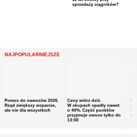
sprzedaży ciągników?
NAJPOPULARNIEJSZE
Pomoc do nawozów 2026.
Ceny wiśni dziś.
Cen
Rząd zwiększy wsparcie,
W skupach spadły nawet
i s
ale nie dla wszystkich
o 40%. Część punktów
naw
przyjmuje owoce tylko do
sku
13:00