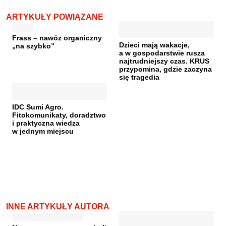
ARTYKUŁY POWIĄZANE
Frass – nawóz organiczny
Dzieci mają wakacje,
„na szybko”
a w gospodarstwie rusza
najtrudniejszy czas. KRUS
przypomina, gdzie zaczyna
się tragedia
IDC Sumi Agro.
Fitokomunikaty, doradztwo
i praktyczna wiedza
w jednym miejscu
INNE ARTYKUŁY AUTORA