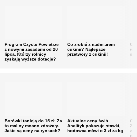
Program Czyste Powietrze
Co zrobić z nadmiarem
Cen
z nowymi zasadami od 20
cukinii? Najlepsze
w h
lipca. Którzy rolnicy
przetwory z cukinii!
się
zyskają wyższe dotacje?
Borówki tanieją do 15 zł. Za
Aktualne ceny świń.
Cen
to maliny mocno zdrożały.
Analityk pokazuje stawki,
202
Jakie są ceny na rynkach?
hodowca mówi o 3 zł za kg
żni
nie