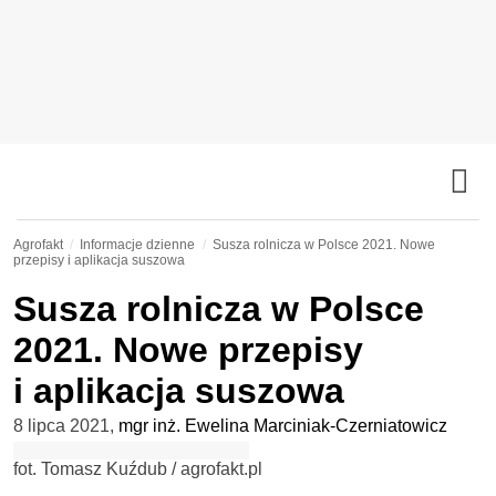
Agrofakt
Informacje dzienne
Susza rolnicza w Polsce 2021. Nowe
przepisy i aplikacja suszowa
Susza rolnicza w Polsce
2021. Nowe przepisy
i aplikacja suszowa
8 lipca 2021
,
mgr inż. Ewelina Marciniak-Czerniatowicz
fot. Tomasz Kuźdub / agrofakt.pl