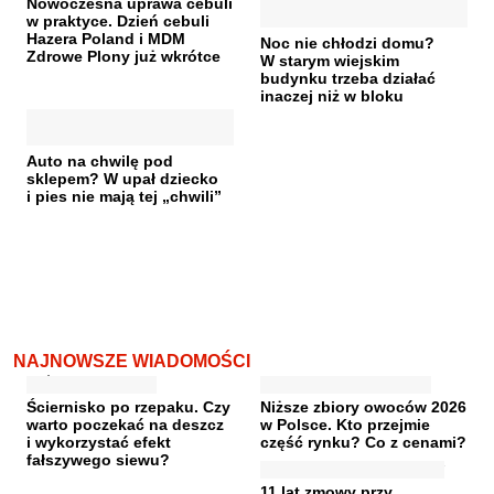
Nowoczesna uprawa cebuli
w praktyce. Dzień cebuli
Hazera Poland i MDM
Noc nie chłodzi domu?
Zdrowe Plony już wkrótce
W starym wiejskim
budynku trzeba działać
inaczej niż w bloku
Auto na chwilę pod
sklepem? W upał dziecko
i pies nie mają tej „chwili”
NAJNOWSZE WIADOMOŚCI
Ściernisko po rzepaku. Czy
Niższe zbiory owoców 2026
warto poczekać na deszcz
w Polsce. Kto przejmie
i wykorzystać efekt
część rynku? Co z cenami?
fałszywego siewu?
11 lat zmowy przy