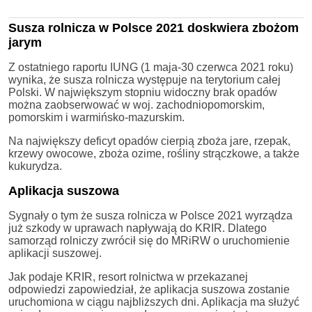
Susza rolnicza w Polsce 2021 doskwiera zbożom
jarym
Z ostatniego raportu IUNG (1 maja-30 czerwca 2021 roku)
wynika, że susza rolnicza występuje na terytorium całej
Polski. W największym stopniu widoczny brak opadów
można zaobserwować w woj. zachodniopomorskim,
pomorskim i warmińsko-mazurskim.
Na największy deficyt opadów cierpią zboża jare, rzepak,
krzewy owocowe, zboża ozime, rośliny strączkowe, a także
kukurydza.
Aplikacja suszowa
Sygnały o tym że susza rolnicza w Polsce 2021 wyrządza
już szkody w uprawach napływają do KRIR. Dlatego
samorząd rolniczy zwrócił się do MRiRW o uruchomienie
aplikacji suszowej.
Jak podaje KRIR, resort rolnictwa w przekazanej
odpowiedzi zapowiedział, że aplikacja suszowa zostanie
uruchomiona w ciągu najbliższych dni. Aplikacja ma służyć