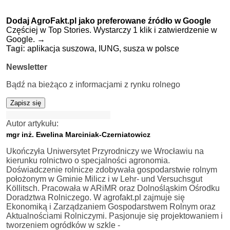
Dodaj AgroFakt.pl jako preferowane źródło w Google
Częściej w Top Stories. Wystarczy 1 klik i zatwierdzenie w
Google.
→
Tagi:
aplikacja suszowa,
IUNG,
susza w polsce
Newsletter
Bądź na bieżąco z informacjami z rynku rolnego
Zapisz się
Autor artykułu:
mgr inż. Ewelina Marciniak-Czerniatowicz
Ukończyła Uniwersytet Przyrodniczy we Wrocławiu na
kierunku rolnictwo o specjalności agronomia.
Doświadczenie rolnicze zdobywała gospodarstwie rolnym
położonym w Gminie Milicz i w Lehr- und Versuchsgut
Köllitsch. Pracowała w ARiMR oraz Dolnośląskim Ośrodku
Doradztwa Rolniczego. W agrofakt.pl zajmuje się
Ekonomiką i Zarządzaniem Gospodarstwem Rolnym oraz
Aktualnościami Rolniczymi. Pasjonuje się projektowaniem i
tworzeniem ogródków w szkle -