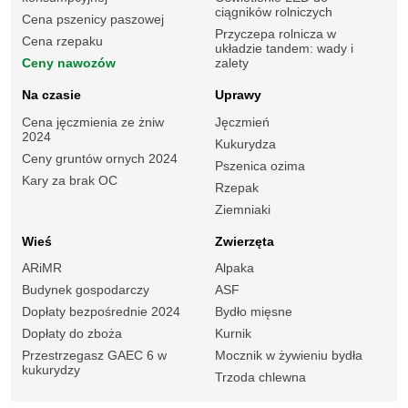
ciągników rolniczych
Cena pszenicy paszowej
Przyczepa rolnicza w
Cena rzepaku
układzie tandem: wady i
Ceny nawozów
zalety
Na czasie
Uprawy
Cena jęczmienia ze żniw
Jęczmień
2024
Kukurydza
Ceny gruntów ornych 2024
Pszenica ozima
Kary za brak OC
Rzepak
Ziemniaki
Wieś
Zwierzęta
ARiMR
Alpaka
Budynek gospodarczy
ASF
Dopłaty bezpośrednie 2024
Bydło mięsne
Dopłaty do zboża
Kurnik
Przestrzegasz GAEC 6 w
Mocznik w żywieniu bydła
kukurydzy
Trzoda chlewna