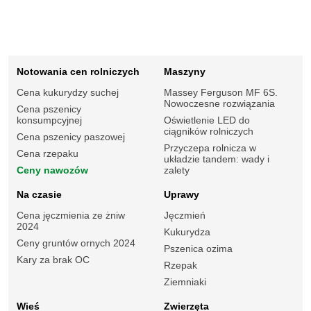
Notowania cen rolniczych
Maszyny
Cena kukurydzy suchej
Massey Ferguson MF 6S.
Nowoczesne rozwiązania
Cena pszenicy
konsumpcyjnej
Oświetlenie LED do
ciągników rolniczych
Cena pszenicy paszowej
Przyczepa rolnicza w
Cena rzepaku
układzie tandem: wady i
Ceny nawozów
zalety
Na czasie
Uprawy
Cena jęczmienia ze żniw
Jęczmień
2024
Kukurydza
Ceny gruntów ornych 2024
Pszenica ozima
Kary za brak OC
Rzepak
Ziemniaki
Wieś
Zwierzęta