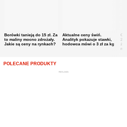
Borówki tanieją do 15 zł. Za
Aktualne ceny świń.
Cen
to maliny mocno zdrożały.
Analityk pokazuje stawki,
202
Jakie są ceny na rynkach?
hodowca mówi o 3 zł za kg
żni
nie
POLECANE PRODUKTY
REKLAMA