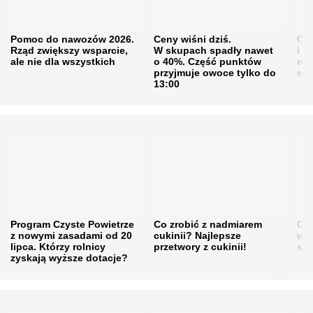
Pomoc do nawozów 2026.
Ceny wiśni dziś.
Cen
Rząd zwiększy wsparcie,
W skupach spadły nawet
i s
ale nie dla wszystkich
o 40%. Część punktów
naw
przyjmuje owoce tylko do
sku
13:00
Program Czyste Powietrze
Co zrobić z nadmiarem
Cen
z nowymi zasadami od 20
cukinii? Najlepsze
w h
lipca. Którzy rolnicy
przetwory z cukinii!
się
zyskają wyższe dotacje?