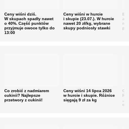
Ceny wiśni dziś.
Ceny wiśni w hurcie
Będ
W skupach spadły nawet
i skupie (23.07.). W hurcie
agr
o 40%. Część punktów
nawet 20 zł/kg, wybrane
rol
przyjmuje owoce tylko do
skupy podniosły stawki
pr
13:00
Co zrobić z nadmiarem
Ceny wiśni 14 lipca 2026
Cen
cukinii? Najlepsze
w hurcie i skupie. Różnice
Rol
przetwory z cukinii!
sięgają 9 zł za kg
„pe
obn