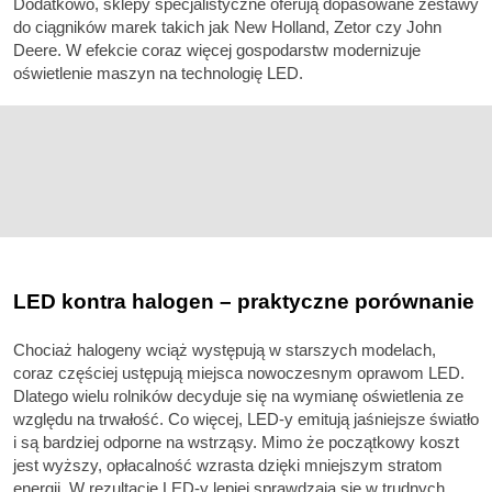
Dodatkowo, sklepy specjalistyczne oferują dopasowane zestawy
do ciągników marek takich jak New Holland, Zetor czy John
Deere. W efekcie coraz więcej gospodarstw modernizuje
oświetlenie maszyn na technologię LED.
LED kontra halogen – praktyczne porównanie
Chociaż halogeny wciąż występują w starszych modelach,
coraz częściej ustępują miejsca nowoczesnym oprawom LED.
Dlatego wielu rolników decyduje się na wymianę oświetlenia ze
względu na trwałość. Co więcej, LED-y emitują jaśniejsze światło
i są bardziej odporne na wstrząsy. Mimo że początkowy koszt
jest wyższy, opłacalność wzrasta dzięki mniejszym stratom
energii. W rezultacie LED-y lepiej sprawdzają się w trudnych