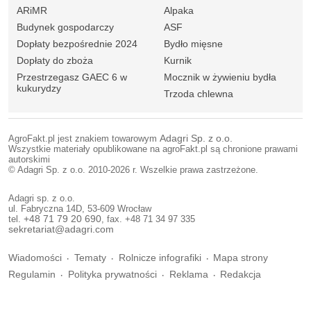
ARiMR
Alpaka
Budynek gospodarczy
ASF
Dopłaty bezpośrednie 2024
Bydło mięsne
Dopłaty do zboża
Kurnik
Przestrzegasz GAEC 6 w
Mocznik w żywieniu bydła
kukurydzy
Trzoda chlewna
AgroFakt.pl jest znakiem towarowym
Adagri Sp. z o.o.
Wszystkie materiały opublikowane na agroFakt.pl są chronione prawami
autorskimi
© Adagri Sp. z o.o. 2010-2026 r. Wszelkie prawa zastrzeżone.
Adagri sp. z o.o.
ul. Fabryczna 14D, 53-609 Wrocław
tel.
+48 71 79 20 690
, fax. +48 71 34 97 335
sekretariat@adagri.com
Wiadomości
Tematy
Rolnicze infografiki
Mapa strony
Regulamin
Polityka prywatności
Reklama
Redakcja