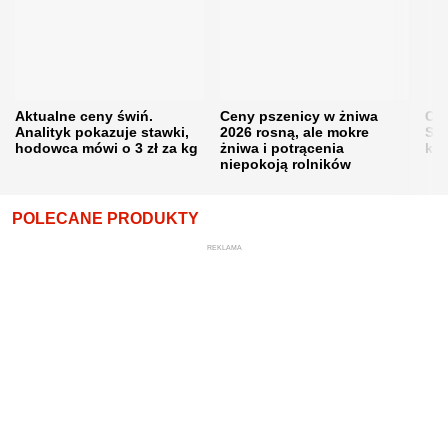
Aktualne ceny świń.
Ceny pszenicy w żniwa
Ce
Analityk pokazuje stawki,
2026 rosną, ale mokre
Sku
hodowca mówi o 3 zł za kg
żniwa i potrącenia
kon
niepokoją rolników
POLECANE PRODUKTY
REKLAMA