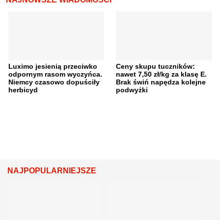
Luximo jesienią przeciwko
Ceny skupu tuczników:
odpornym rasom wyczyńca.
nawet 7,50 zł/kg za klasę E.
Niemcy czasowo dopuściły
Brak świń napędza kolejne
herbicyd
podwyżki
NAJPOPULARNIEJSZE