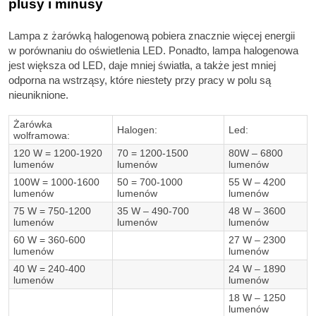
plusy i minusy
Lampa z żarówką halogenową pobiera znacznie więcej energii
w porównaniu do oświetlenia LED. Ponadto, lampa halogenowa
jest większa od LED, daje mniej światła, a także jest mniej
odporna na wstrząsy, które niestety przy pracy w polu są
nieuniknione.
Żarówka
Halogen:
Led:
wolframowa:
120 W = 1200-1920
70 = 1200-1500
80W – 6800
lumenów
lumenów
lumenów
100W = 1000-1600
50 = 700-1000
55 W – 4200
lumenów
lumenów
lumenów
75 W = 750-1200
35 W – 490-700
48 W – 3600
lumenów
lumenów
lumenów
60 W = 360-600
27 W – 2300
lumenów
lumenów
40 W = 240-400
24 W – 1890
lumenów
lumenów
18 W – 1250
lumenów