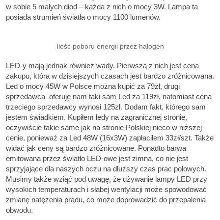
w sobie 5 małych diod – każda z nich o mocy 3W. Lampa ta
posiada strumień światła o mocy 1100 lumenów.
Ilość poboru energii przez halogen
LED-y mają jednak również wady. Pierwszą z nich jest cena
zakupu, która w dzisiejszych czasach jest bardzo zróżnicowana.
Led o mocy 45W w Polsce można kupić za 79zł, drugi
sprzedawca oferuję nam taki sam Led za 119zł, natomiast cena
trzeciego sprzedawcy wynosi 125zł. Dodam fakt, którego sam
jestem świadkiem. Kupiłem ledy na zagranicznej stronie,
oczywiście takie same jak na stronie Polskiej nieco w niższej
cenie, ponieważ za Led 48W (16x3W) zapłaciłem 33zł/szt. Także
widać jak ceny są bardzo zróżnicowane. Ponadto barwa
emitowana przez światło LED-owe jest zimna, co nie jest
sprzyjające dla naszych oczu na dłuższy czas prac polowych.
Musimy także wziąć pod uwagę, że używanie lampy LED przy
wysokich temperaturach i słabej wentylacji może spowodować
zmianę natężenia prądu, co może doprowadzić do przepalenia
obwodu.