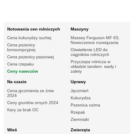
Notowania cen rolniczych
Maszyny
Cena kukurydzy suchej
Massey Ferguson MF 6S.
Nowoczesne rozwiązania
Cena pszenicy
konsumpcyjnej
Oświetlenie LED do
ciągników rolniczych
Cena pszenicy paszowej
Przyczepa rolnicza w
Cena rzepaku
układzie tandem: wady i
Ceny nawozów
zalety
Na czasie
Uprawy
Cena jęczmienia ze żniw
Jęczmień
2024
Kukurydza
Ceny gruntów ornych 2024
Pszenica ozima
Kary za brak OC
Rzepak
Ziemniaki
Wieś
Zwierzęta