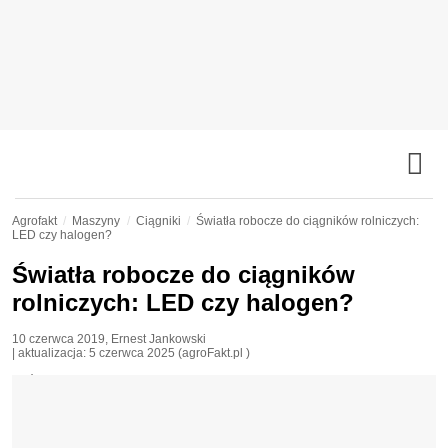
Agrofakt
Maszyny
Ciągniki
Światła robocze do ciągników rolniczych:
LED czy halogen?
Światła robocze do ciągników
rolniczych: LED czy halogen?
10 czerwca 2019
,
Ernest Jankowski
| aktualizacja:
5 czerwca 2025
(agroFakt.pl )