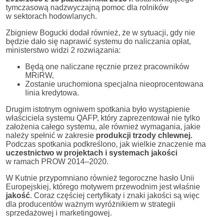
tymczasową nadzwyczajną pomoc dla rolników
w sektorach hodowlanych.
Zbigniew Bogucki dodał również, że w sytuacji, gdy nie
będzie dało się naprawić systemu do naliczania opłat,
ministerstwo widzi 2 rozwiązania:
Będą one naliczane ręcznie przez pracowników
MRiRW,
Zostanie uruchomiona specjalna nieoprocentowana
linia kredytowa.
Drugim istotnym ogniwem spotkania było wystąpienie
właściciela systemu QAFP, który zaprezentował nie tylko
założenia całego systemu, ale również wymagania, jakie
należy spełnić w zakresie
produkcji trzody chlewnej.
Podczas spotkania podkreślono, jak wielkie znaczenie ma
uczestnictwo w projektach i systemach jakości
w ramach PROW 2014–2020.
W Kutnie przypomniano również tegoroczne hasło Unii
Europejskiej, którego motywem przewodnim jest właśnie
jakość
. Coraz częściej certyfikaty i znaki jakości są więc
dla producentów ważnym wyróżnikiem w strategii
sprzedażowej i marketingowej.