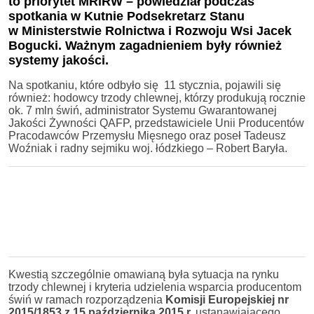
to priorytet MRiRW – powiedział podczas
spotkania w Kutnie Podsekretarz Stanu
w Ministerstwie Rolnictwa i Rozwoju Wsi Jacek
Bogucki. Ważnym zagadnieniem były również
systemy jakości.
Na spotkaniu, które odbyło się 11 stycznia, pojawili się
również: hodowcy trzody chlewnej, którzy produkują rocznie
ok. 7 mln świń, administrator Systemu Gwarantowanej
Jakości Żywności QAFP, przedstawiciele Unii Producentów
Pracodawców Przemysłu Mięsnego oraz poseł Tadeusz
Woźniak i radny sejmiku woj. łódzkiego – Robert Baryła.
Kwestią szczególnie omawianą była sytuacja na rynku
trzody chlewnej i kryteria udzielenia wsparcia producentom
świń w ramach rozporządzenia
Komisji Europejskiej nr
2015/1853 z 15 października 2015 r.
ustanawiającego