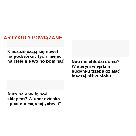
ARTYKUŁY POWIĄZANE
Kleszcze czają się nawet
na podwórku. Tych miejsc
na ciele nie wolno pominąć
Noc nie chłodzi domu?
W starym wiejskim
budynku trzeba działać
inaczej niż w bloku
Auto na chwilę pod
sklepem? W upał dziecko
i pies nie mają tej „chwili”