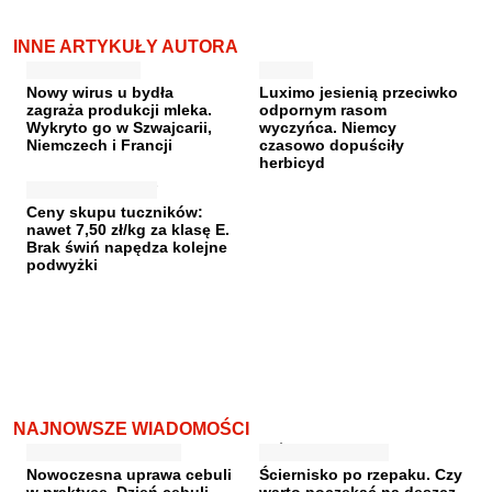
INNE ARTYKUŁY AUTORA
Nowy wirus u bydła
Luximo jesienią przeciwko
zagraża produkcji mleka.
odpornym rasom
Wykryto go w Szwajcarii,
wyczyńca. Niemcy
Niemczech i Francji
czasowo dopuściły
herbicyd
Ceny skupu tuczników:
nawet 7,50 zł/kg za klasę E.
Brak świń napędza kolejne
podwyżki
NAJNOWSZE WIADOMOŚCI
Nowoczesna uprawa cebuli
Ściernisko po rzepaku. Czy