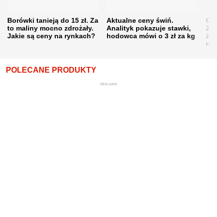
Borówki tanieją do 15 zł. Za
Aktualne ceny świń.
Cen
to maliny mocno zdrożały.
Analityk pokazuje stawki,
202
Jakie są ceny na rynkach?
hodowca mówi o 3 zł za kg
żni
nie
POLECANE PRODUKTY
REKLAMA