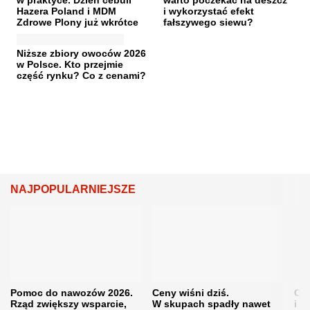
w praktyce. Dzień cebuli
warto poczekać na deszcz
Hazera Poland i MDM
i wykorzystać efekt
Zdrowe Plony już wkrótce
fałszywego siewu?
Niższe zbiory owoców 2026
w Polsce. Kto przejmie
część rynku? Co z cenami?
NAJPOPULARNIEJSZE
Pomoc do nawozów 2026.
Ceny wiśni dziś.
Cen
Rząd zwiększy wsparcie,
W skupach spadły nawet
i s