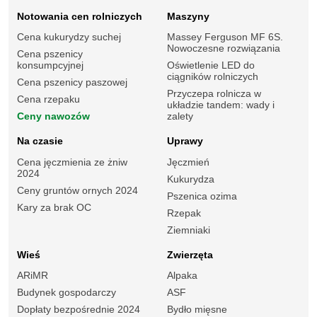
Notowania cen rolniczych
Maszyny
Cena kukurydzy suchej
Massey Ferguson MF 6S.
Nowoczesne rozwiązania
Cena pszenicy
konsumpcyjnej
Oświetlenie LED do
ciągników rolniczych
Cena pszenicy paszowej
Przyczepa rolnicza w
Cena rzepaku
układzie tandem: wady i
Ceny nawozów
zalety
Na czasie
Uprawy
Cena jęczmienia ze żniw
Jęczmień
2024
Kukurydza
Ceny gruntów ornych 2024
Pszenica ozima
Kary za brak OC
Rzepak
Ziemniaki
Wieś
Zwierzęta
ARiMR
Alpaka
Budynek gospodarczy
ASF
Dopłaty bezpośrednie 2024
Bydło mięsne