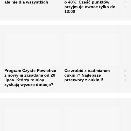
ale nie dla wszystkich
o 40%. Część punktów
naw
przyjmuje owoce tylko do
sku
13:00
Program Czyste Powietrze
Co zrobić z nadmiarem
Cen
z nowymi zasadami od 20
cukinii? Najlepsze
w h
lipca. Którzy rolnicy
przetwory z cukinii!
się
zyskają wyższe dotacje?