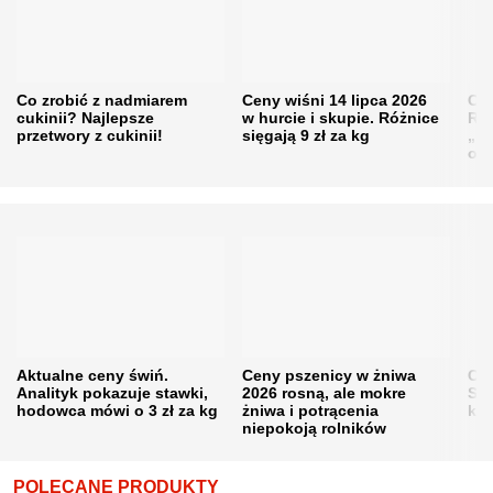
Co zrobić z nadmiarem
Ceny wiśni 14 lipca 2026
Cen
cukinii? Najlepsze
w hurcie i skupie. Różnice
Rol
przetwory z cukinii!
sięgają 9 zł za kg
„pe
obn
Aktualne ceny świń.
Ceny pszenicy w żniwa
Ce
Analityk pokazuje stawki,
2026 rosną, ale mokre
Sku
hodowca mówi o 3 zł za kg
żniwa i potrącenia
kon
niepokoją rolników
POLECANE PRODUKTY