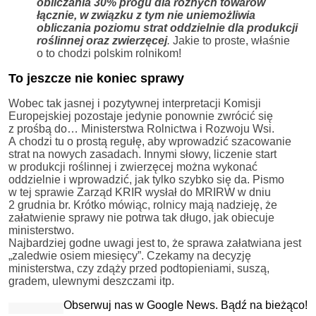
obliczania 30% progu dla różnych towarów
łącznie, w związku z tym nie uniemożliwia
obliczania poziomu strat oddzielnie dla produkcji
roślinnej oraz zwierzęcej
.
Jakie to proste, właśnie
o to chodzi polskim rolnikom!
To jeszcze nie koniec sprawy
Wobec tak jasnej i pozytywnej interpretacji Komisji
Europejskiej pozostaje jedynie ponownie zwrócić się
z prośbą do… Ministerstwa Rolnictwa i Rozwoju Wsi.
A chodzi tu o prostą regułę, aby wprowadzić szacowanie
strat na nowych zasadach. Innymi słowy, liczenie start
w produkcji roślinnej i zwierzęcej można wykonać
oddzielnie i wprowadzić, jak tylko szybko się da. Pismo
w tej sprawie Zarząd KRIR wysłał do MRIRW w dniu
2 grudnia br. Krótko mówiąc, rolnicy mają nadzieję, że
załatwienie sprawy nie potrwa tak długo, jak obiecuje
ministerstwo.
Najbardziej godne uwagi jest to, że sprawa załatwiana jest
„zaledwie osiem miesięcy”. Czekamy na decyzję
ministerstwa, czy zdąży przed podtopieniami, suszą,
gradem, ulewnymi deszczami itp.
Obserwuj nas w Google News. Bądź na bieżąco!