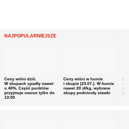
NAJPOPULARNIEJSZE
Ceny wiśni dziś.
Ceny wiśni w hurcie
Będ
W skupach spadły nawet
i skupie (23.07.). W hurcie
agr
o 40%. Część punktów
nawet 20 zł/kg, wybrane
rol
przyjmuje owoce tylko do
skupy podniosły stawki
pr
13:00