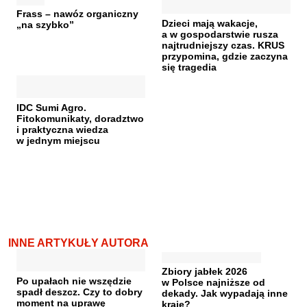
Frass – nawóz organiczny
Dzieci mają wakacje,
„na szybko”
a w gospodarstwie rusza
najtrudniejszy czas. KRUS
przypomina, gdzie zaczyna
się tragedia
IDC Sumi Agro.
Fitokomunikaty, doradztwo
i praktyczna wiedza
w jednym miejscu
INNE ARTYKUŁY AUTORA
Zbiory jabłek 2026
Po upałach nie wszędzie
w Polsce najniższe od
spadł deszcz. Czy to dobry
dekady. Jak wypadają inne
moment na uprawę
kraje?