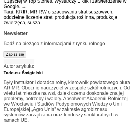
Częściej w Top Stories. Wystarczy 1 klik i zatwierdzenie w
Google.
→
Tagi:
KRIR,
MRiRW o szacowaniu strat suszowych,
oddzielne liczenie strat,
produkcja roślinna,
produkcja
zwierzęca,
susza
Newsletter
Bądź na bieżąco z informacjami z rynku rolnego
Zapisz się
Autor artykułu:
Tadeusz Śmigielski
Były instruktor i doradca rolny, kierownik powiatowego biura
ARiMR. Obecnie nauczyciel w zespole szkół rolniczych. Od
wielu lat mieszka na wsi, dzięki czemu doskonale zna jej
problemy, potrzeby i walory. Absolwent Akademii Rolniczej
we Wrocławiu i Studiów Podyplomowych Wiedzy o Unii
Europejskiej „Agro Unia” w zakresie agrobiznesu,
systemów zarządzania oraz funduszy strukturalnych w
ramach UE.