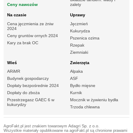
Ceny nawozów
zalety
Na czasie
Uprawy
Cena jęczmienia ze żniw
Jęczmień
2024
Kukurydza
Ceny gruntów ornych 2024
Pszenica ozima
Kary za brak OC
Rzepak
Ziemniaki
Wieś
Zwierzęta
ARiMR
Alpaka
Budynek gospodarczy
ASF
Dopłaty bezpośrednie 2024
Bydło mięsne
Dopłaty do zboża
Kurnik
Przestrzegasz GAEC 6 w
Mocznik w żywieniu bydła
kukurydzy
Trzoda chlewna
AgroFakt.pl jest znakiem towarowym
Adagri Sp. z o.o.
Wszystkie materiały opublikowane na agroFakt.pl są chronione prawami