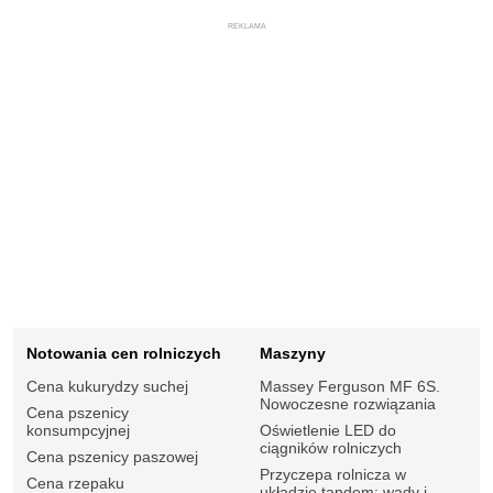
REKLAMA
Notowania cen rolniczych
Maszyny
Cena kukurydzy suchej
Massey Ferguson MF 6S.
Nowoczesne rozwiązania
Cena pszenicy
konsumpcyjnej
Oświetlenie LED do
ciągników rolniczych
Cena pszenicy paszowej
Przyczepa rolnicza w
Cena rzepaku
układzie tandem: wady i