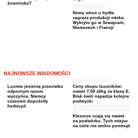
ścierniska?
Nowy wirus u bydła
zagraża produkcji mleka.
Wykryto go w Szwajcarii,
Niemczech i Francji
NAJNOWSZE WIADOMOŚCI
Luximo jesienią przeciwko
Ceny skupu tuczników:
odpornym rasom
nawet 7,50 zł/kg za klasę E.
wyczyńca. Niemcy
Brak świń napędza kolejne
czasowo dopuściły
podwyżki
herbicyd
Kleszcze czają się nawet
na podwórku. Tych miejsc
na ciele nie wolno pominąć