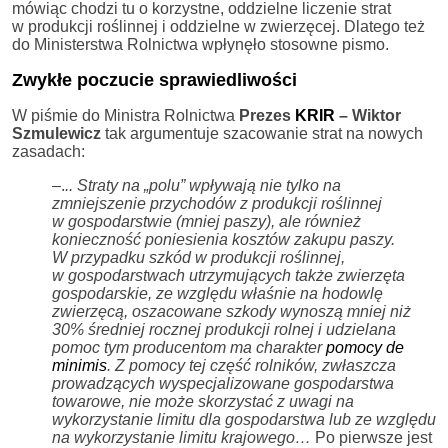
mówiąc chodzi tu o korzystne, oddzielne liczenie strat
w produkcji roślinnej i oddzielne w zwierzęcej. Dlatego też
do Ministerstwa Rolnictwa wpłynęło stosowne pismo.
Zwykłe poczucie sprawiedliwości
W piśmie do Ministra Rolnictwa
Prezes
KRIR
– Wiktor
Szmulewicz
tak argumentuje szacowanie strat na nowych
zasadach:
–.
.. Straty na „polu” wpływają nie tylko na
zmniejszenie przychodów z produkcji roślinnej
w gospodarstwie (mniej paszy), ale również
konieczność poniesienia kosztów zakupu paszy.
W przypadku szkód w produkcji roślinnej,
w gospodarstwach utrzymujących także zwierzęta
gospodarskie, ze względu właśnie na hodowlę
zwierzęcą, oszacowane szkody wynoszą mniej niż
30% średniej rocznej produkcji rolnej i udzielana
pomoc tym producentom ma charakter
pomocy de
minimis
. Z pomocy tej część rolników, zwłaszcza
prowadzących wyspecjalizowane gospodarstwa
towarowe, nie może skorzystać z uwagi na
wykorzystanie limitu dla gospodarstwa lub ze względu
na wykorzystanie limitu krajowego…
Po pierwsze jest