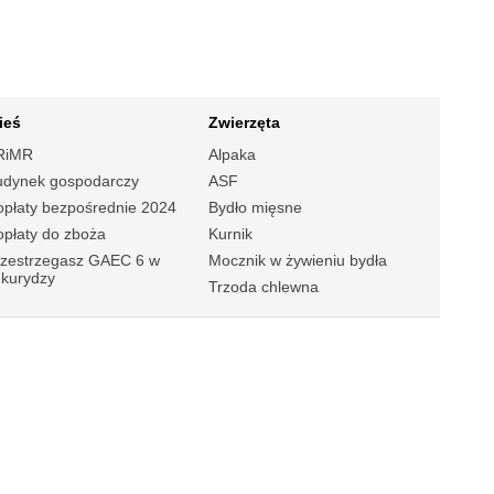
ieś
Zwierzęta
RiMR
Alpaka
udynek gospodarczy
ASF
płaty bezpośrednie 2024
Bydło mięsne
płaty do zboża
Kurnik
rzestrzegasz GAEC 6 w
Mocznik w żywieniu bydła
ukurydzy
Trzoda chlewna