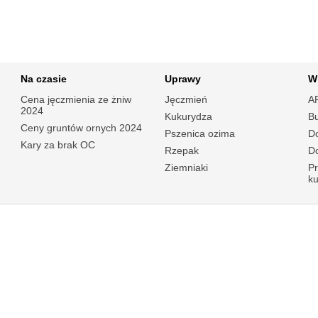
Na czasie
Uprawy
W
Cena jęczmienia ze żniw
Jęczmień
A
2024
Kukurydza
B
Ceny gruntów ornych 2024
Pszenica ozima
Do
Kary za brak OC
Rzepak
Do
Ziemniaki
P
k