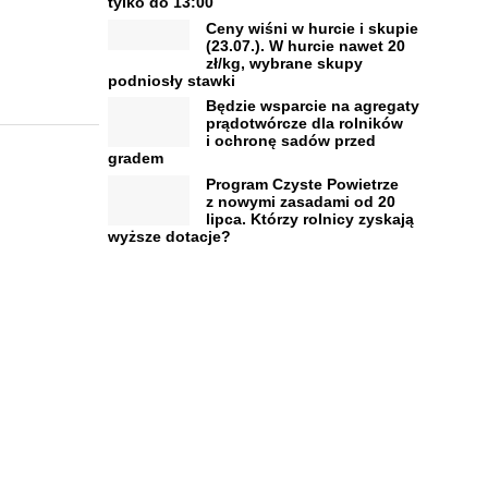
tylko do 13:00
Ceny wiśni w hurcie i skupie
(23.07.). W hurcie nawet 20
zł/kg, wybrane skupy
podniosły stawki
Będzie wsparcie na agregaty
prądotwórcze dla rolników
i ochronę sadów przed
gradem
Program Czyste Powietrze
z nowymi zasadami od 20
lipca. Którzy rolnicy zyskają
wyższe dotacje?