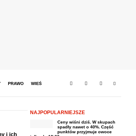
Y
PRAWO
WIEŚ
NAJPOPULARNIEJSZE
Ceny wiśni dziś. W skupach
spadły nawet o 40%. Część
punktów przyjmuje owoce
y i ich