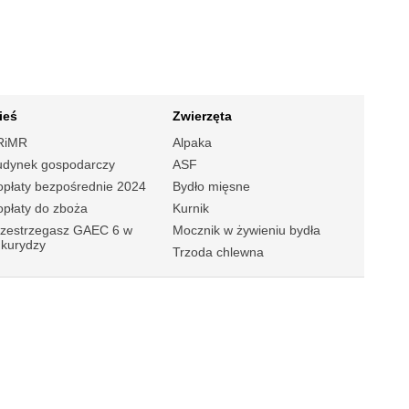
ieś
Zwierzęta
RiMR
Alpaka
udynek gospodarczy
ASF
płaty bezpośrednie 2024
Bydło mięsne
płaty do zboża
Kurnik
rzestrzegasz GAEC 6 w
Mocznik w żywieniu bydła
ukurydzy
Trzoda chlewna