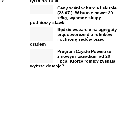
tylko do 13:00
w
Ceny wiśni w hurcie i skupie
(23.07.). W hurcie nawet 20
zł/kg, wybrane skupy
podniosły stawki
Będzie wsparcie na agregaty
prądotwórcze dla rolników
i ochronę sadów przed
gradem
Program Czyste Powietrze
z nowymi zasadami od 20
lipca. Którzy rolnicy zyskają
wyższe dotacje?