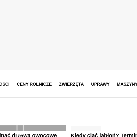
OŚCI
CENY ROLNICZE
ZWIERZĘTA
UPRAWY
MASZYN
cinać drzewa owocowe
Kiedy ciąć jabłoń? Termin