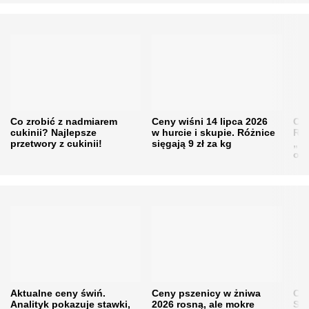
Co zrobić z nadmiarem
Ceny wiśni 14 lipca 2026
Cen
cukinii? Najlepsze
w hurcie i skupie. Różnice
Rol
przetwory z cukinii!
sięgają 9 zł za kg
„pe
obn
Aktualne ceny świń.
Ceny pszenicy w żniwa
Ce
Analityk pokazuje stawki,
2026 rosną, ale mokre
Sku