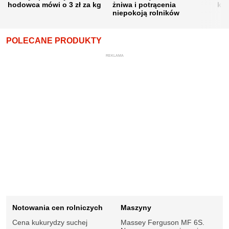
hodowca mówi o 3 zł za kg
żniwa i potrącenia
kon
niepokoją rolników
POLECANE PRODUKTY
REKLAMA
Notowania cen rolniczych
Maszyny
Cena kukurydzy suchej
Massey Ferguson MF 6S.