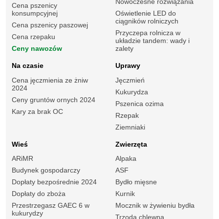
Nowoczesne rozwiązania
Cena pszenicy
konsumpcyjnej
Oświetlenie LED do
ciągników rolniczych
Cena pszenicy paszowej
Przyczepa rolnicza w
Cena rzepaku
układzie tandem: wady i
Ceny nawozów
zalety
Na czasie
Uprawy
Cena jęczmienia ze żniw
Jęczmień
2024
Kukurydza
Ceny gruntów ornych 2024
Pszenica ozima
Kary za brak OC
Rzepak
Ziemniaki
Wieś
Zwierzęta
ARiMR
Alpaka
Budynek gospodarczy
ASF
Dopłaty bezpośrednie 2024
Bydło mięsne
Dopłaty do zboża
Kurnik
Przestrzegasz GAEC 6 w
Mocznik w żywieniu bydła
kukurydzy
Trzoda chlewna