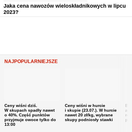
Jaka cena nawozów wieloskładnikowych w lipcu
2023?
NAJPOPULARNIEJSZE
Ceny wiśni dziś.
Ceny wiśni w hurcie
Będ
W skupach spadły nawet
i skupie (23.07.). W hurcie
agr
o 40%. Część punktów
nawet 20 zł/kg, wybrane
rol
przyjmuje owoce tylko do
skupy podniosły stawki
pr
13:00