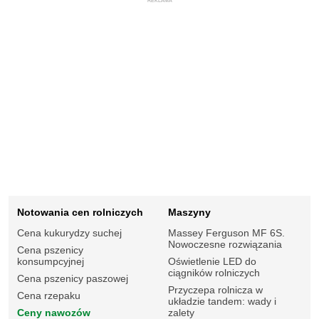
REKLAMA
Notowania cen rolniczych
Maszyny
Cena kukurydzy suchej
Massey Ferguson MF 6S.
Nowoczesne rozwiązania
Cena pszenicy
konsumpcyjnej
Oświetlenie LED do
ciągników rolniczych
Cena pszenicy paszowej
Przyczepa rolnicza w
Cena rzepaku
układzie tandem: wady i
Ceny nawozów
zalety