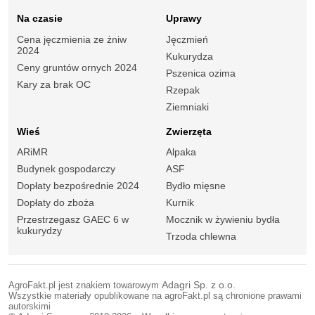
Na czasie
Uprawy
Cena jęczmienia ze żniw
Jęczmień
2024
Kukurydza
Ceny gruntów ornych 2024
Pszenica ozima
Kary za brak OC
Rzepak
Ziemniaki
Wieś
Zwierzęta
ARiMR
Alpaka
Budynek gospodarczy
ASF
Dopłaty bezpośrednie 2024
Bydło mięsne
Dopłaty do zboża
Kurnik
Przestrzegasz GAEC 6 w
Mocznik w żywieniu bydła
kukurydzy
Trzoda chlewna
AgroFakt.pl jest znakiem towarowym
Adagri Sp. z o.o.
Wszystkie materiały opublikowane na agroFakt.pl są chronione prawami
autorskimi