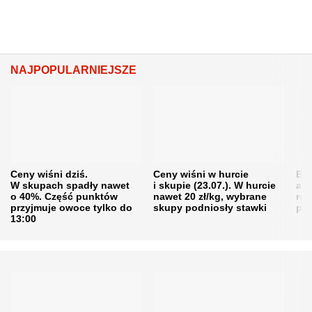
NAJPOPULARNIEJSZE
Ceny wiśni dziś.
Ceny wiśni w hurcie
Będ
W skupach spadły nawet
i skupie (23.07.). W hurcie
agr
o 40%. Część punktów
nawet 20 zł/kg, wybrane
rol
przyjmuje owoce tylko do
skupy podniosły stawki
pr
13:00