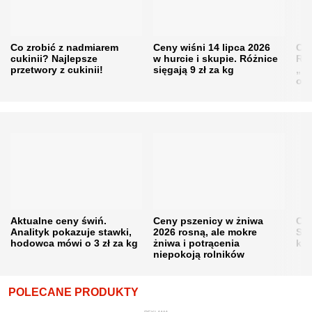
Co zrobić z nadmiarem
Ceny wiśni 14 lipca 2026
Cen
cukinii? Najlepsze
w hurcie i skupie. Różnice
Rol
przetwory z cukinii!
sięgają 9 zł za kg
„pe
obn
Aktualne ceny świń.
Ceny pszenicy w żniwa
Ce
Analityk pokazuje stawki,
2026 rosną, ale mokre
Sku
hodowca mówi o 3 zł za kg
żniwa i potrącenia
kon
niepokoją rolników
POLECANE PRODUKTY