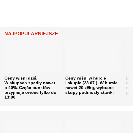
NAJPOPULARNIEJSZE
Ceny wiśni dziś.
Ceny wiśni w hurcie
Będ
W skupach spadły nawet
i skupie (23.07.). W hurcie
agr
o 40%. Część punktów
nawet 20 zł/kg, wybrane
rol
przyjmuje owoce tylko do
skupy podniosły stawki
pr
13:00