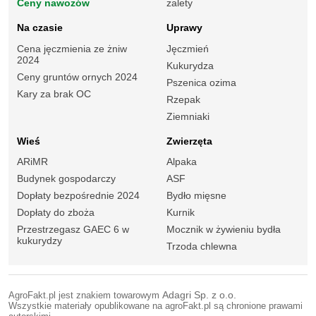
Ceny nawozów
zalety
Na czasie
Uprawy
Cena jęczmienia ze żniw
Jęczmień
2024
Kukurydza
Ceny gruntów ornych 2024
Pszenica ozima
Kary za brak OC
Rzepak
Ziemniaki
Wieś
Zwierzęta
ARiMR
Alpaka
Budynek gospodarczy
ASF
Dopłaty bezpośrednie 2024
Bydło mięsne
Dopłaty do zboża
Kurnik
Przestrzegasz GAEC 6 w
Mocznik w żywieniu bydła
kukurydzy
Trzoda chlewna
AgroFakt.pl jest znakiem towarowym
Adagri Sp. z o.o.
Wszystkie materiały opublikowane na agroFakt.pl są chronione prawami