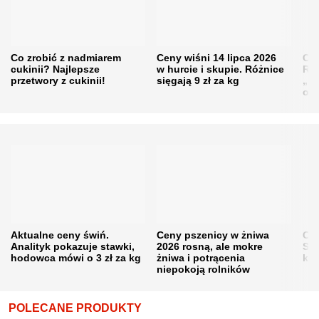
Co zrobić z nadmiarem
Ceny wiśni 14 lipca 2026
Cen
cukinii? Najlepsze
w hurcie i skupie. Różnice
Rol
przetwory z cukinii!
sięgają 9 zł za kg
„pe
obn
Aktualne ceny świń.
Ceny pszenicy w żniwa
Ce
Analityk pokazuje stawki,
2026 rosną, ale mokre
Sku
hodowca mówi o 3 zł za kg
żniwa i potrącenia
kon
niepokoją rolników
POLECANE PRODUKTY