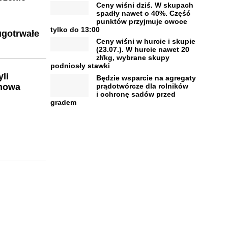
Ceny wiśni dziś. W skupach
spadły nawet o 40%. Część
punktów przyjmuje owoce
tylko do 13:00
ugotrwałe
Ceny wiśni w hurcie i skupie
(23.07.). W hurcie nawet 20
zł/kg, wybrane skupy
podniosły stawki
li
Będzie wsparcie na agregaty
prądotwórcze dla rolników
imowa
i ochronę sadów przed
gradem