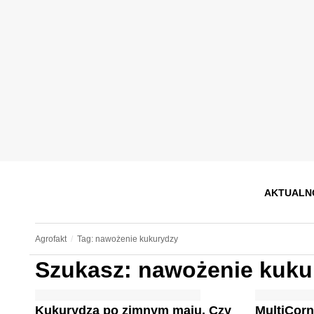
AKTUALN
Agrofakt
Tag: nawożenie kukurydzy
Szukasz: nawożenie kuku
Kukurydza po zimnym maju. Czy
MultiCorn