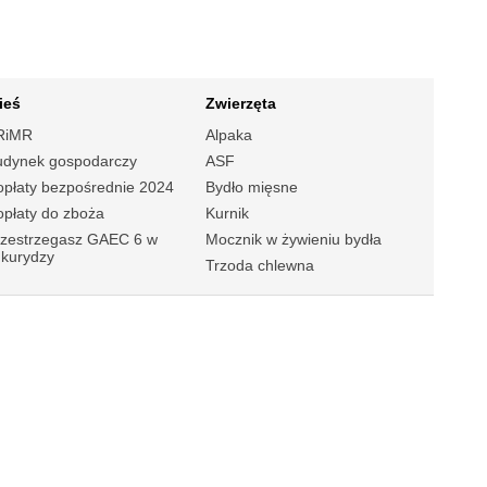
ieś
Zwierzęta
RiMR
Alpaka
udynek gospodarczy
ASF
płaty bezpośrednie 2024
Bydło mięsne
płaty do zboża
Kurnik
rzestrzegasz GAEC 6 w
Mocznik w żywieniu bydła
ukurydzy
Trzoda chlewna