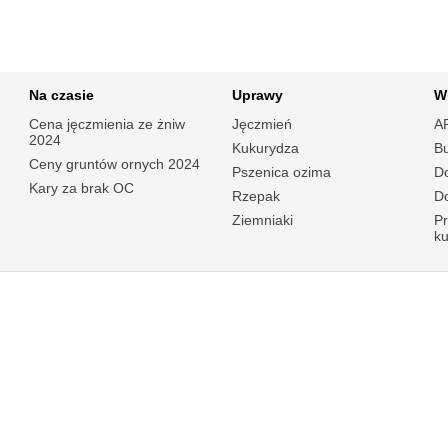
Na czasie
Uprawy
W
Cena jęczmienia ze żniw
Jęczmień
A
2024
Kukurydza
B
Ceny gruntów ornych 2024
Pszenica ozima
Do
Kary za brak OC
Rzepak
Do
Ziemniaki
P
k