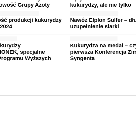
nowość Grupy Azoty
kukurydzy, ale nie tylko
ść produkcji kukurydzy
Nawóz Elplon Sulfer – dł
 2024
uzupełnienie siarki
ukurydzy
Kukurydza na medal – czy
IONEK, specjalne
pierwsza Konferencja Z
Programu Wyższych
Syngenta