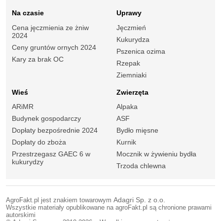
Na czasie
Uprawy
Cena jęczmienia ze żniw
Jęczmień
2024
Kukurydza
Ceny gruntów ornych 2024
Pszenica ozima
Kary za brak OC
Rzepak
Ziemniaki
Wieś
Zwierzęta
ARiMR
Alpaka
Budynek gospodarczy
ASF
Dopłaty bezpośrednie 2024
Bydło mięsne
Dopłaty do zboża
Kurnik
Przestrzegasz GAEC 6 w
Mocznik w żywieniu bydła
kukurydzy
Trzoda chlewna
AgroFakt.pl jest znakiem towarowym
Adagri Sp. z o.o.
Wszystkie materiały opublikowane na agroFakt.pl są chronione prawami
autorskimi