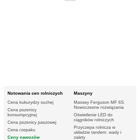
REKLAMA
Notowania cen rolniczych
Maszyny
Cena kukurydzy suchej
Massey Ferguson MF 6S.
Nowoczesne rozwiązania
Cena pszenicy
konsumpcyjnej
Oświetlenie LED do
ciągników rolniczych
Cena pszenicy paszowej
Przyczepa rolnicza w
Cena rzepaku
układzie tandem: wady i
Ceny nawozów
zalety