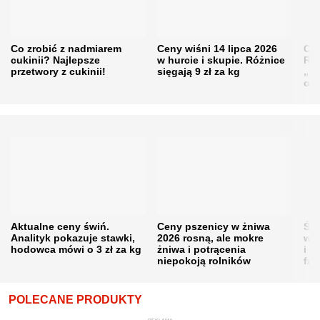
Co zrobić z nadmiarem
Ceny wiśni 14 lipca 2026
Cen
cukinii? Najlepsze
w hurcie i skupie. Różnice
Rol
przetwory z cukinii!
sięgają 9 zł za kg
„pe
obn
Aktualne ceny świń.
Ceny pszenicy w żniwa
Ści
Analityk pokazuje stawki,
2026 rosną, ale mokre
war
hodowca mówi o 3 zł za kg
żniwa i potrącenia
i w
niepokoją rolników
fał
POLECANE PRODUKTY