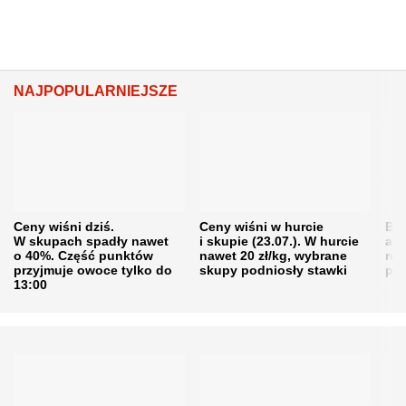
NAJPOPULARNIEJSZE
Ceny wiśni dziś.
Ceny wiśni w hurcie
Będ
W skupach spadły nawet
i skupie (23.07.). W hurcie
agr
o 40%. Część punktów
nawet 20 zł/kg, wybrane
rol
przyjmuje owoce tylko do
skupy podniosły stawki
pr
13:00