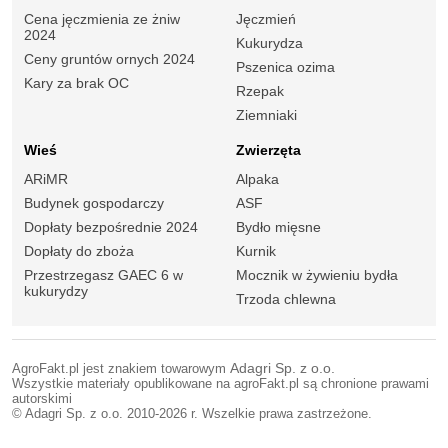
Cena jęczmienia ze żniw
Jęczmień
2024
Kukurydza
Ceny gruntów ornych 2024
Pszenica ozima
Kary za brak OC
Rzepak
Ziemniaki
Wieś
Zwierzęta
ARiMR
Alpaka
Budynek gospodarczy
ASF
Dopłaty bezpośrednie 2024
Bydło mięsne
Dopłaty do zboża
Kurnik
Przestrzegasz GAEC 6 w
Mocznik w żywieniu bydła
kukurydzy
Trzoda chlewna
AgroFakt.pl jest znakiem towarowym
Adagri Sp. z o.o.
Wszystkie materiały opublikowane na agroFakt.pl są chronione prawami
autorskimi
© Adagri Sp. z o.o. 2010-2026 r. Wszelkie prawa zastrzeżone.