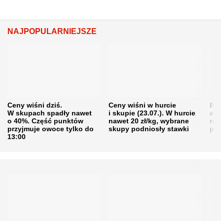
NAJPOPULARNIEJSZE
Ceny wiśni dziś.
Ceny wiśni w hurcie
Będ
W skupach spadły nawet
i skupie (23.07.). W hurcie
agr
o 40%. Część punktów
nawet 20 zł/kg, wybrane
rol
przyjmuje owoce tylko do
skupy podniosły stawki
pr
13:00