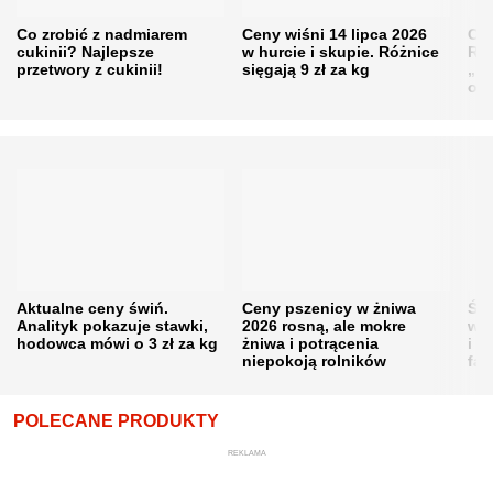
Co zrobić z nadmiarem
Ceny wiśni 14 lipca 2026
Cen
cukinii? Najlepsze
w hurcie i skupie. Różnice
Rol
przetwory z cukinii!
sięgają 9 zł za kg
„pe
obn
Aktualne ceny świń.
Ceny pszenicy w żniwa
Ści
Analityk pokazuje stawki,
2026 rosną, ale mokre
war
hodowca mówi o 3 zł za kg
żniwa i potrącenia
i w
niepokoją rolników
fał
POLECANE PRODUKTY
REKLAMA