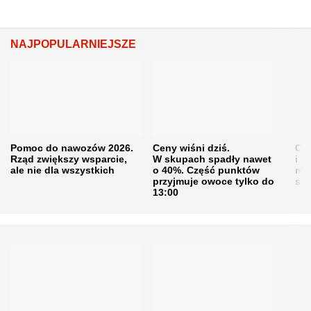
NAJPOPULARNIEJSZE
Pomoc do nawozów 2026.
Ceny wiśni dziś.
Cen
Rząd zwiększy wsparcie,
W skupach spadły nawet
i s
ale nie dla wszystkich
o 40%. Część punktów
naw
przyjmuje owoce tylko do
sku
13:00