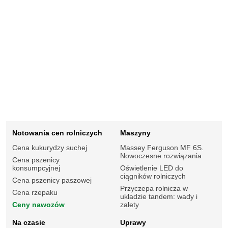
Notowania cen rolniczych
Maszyny
Cena kukurydzy suchej
Massey Ferguson MF 6S.
Nowoczesne rozwiązania
Cena pszenicy
konsumpcyjnej
Oświetlenie LED do
ciągników rolniczych
Cena pszenicy paszowej
Przyczepa rolnicza w
Cena rzepaku
układzie tandem: wady i
Ceny nawozów
zalety
Na czasie
Uprawy