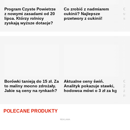
Program Czyste Powietrze
Co zrobić z nadmiarem
Cen
z nowymi zasadami od 20
cukinii? Najlepsze
w h
lipca. Którzy rolnicy
przetwory z cukinii!
się
zyskają wyższe dotacje?
Borówki tanieją do 15 zł. Za
Aktualne ceny świń.
Cen
to maliny mocno zdrożały.
Analityk pokazuje stawki,
202
Jakie są ceny na rynkach?
hodowca mówi o 3 zł za kg
żni
nie
POLECANE PRODUKTY
REKLAMA