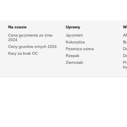
Na czasie
Uprawy
W
Cena jęczmienia ze żniw
Jęczmień
A
2024
Kukurydza
B
Ceny gruntów ornych 2024
Pszenica ozima
Do
Kary za brak OC
Rzepak
Do
Ziemniaki
P
k