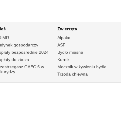
ieś
Zwierzęta
RiMR
Alpaka
udynek gospodarczy
ASF
płaty bezpośrednie 2024
Bydło mięsne
płaty do zboża
Kurnik
rzestrzegasz GAEC 6 w
Mocznik w żywieniu bydła
ukurydzy
Trzoda chlewna