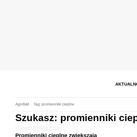
AKTUALN
Agrofakt
Tag: promienniki cieplne
Szukasz: promienniki cie
Promienniki cieplne zwiększają