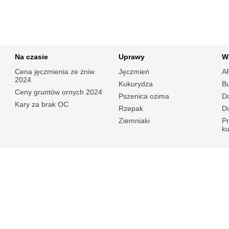
Na czasie
Uprawy
W
Cena jęczmienia ze żniw
Jęczmień
A
2024
Kukurydza
B
Ceny gruntów ornych 2024
Pszenica ozima
Do
Kary za brak OC
Rzepak
Do
Ziemniaki
P
k