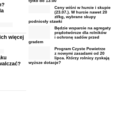
tylko do 13:00
h?
Ceny wiśni w hurcie i skupie
la
(23.07.). W hurcie nawet 20
zł/kg, wybrane skupy
podniosły stawki
Będzie wsparcie na agregaty
prądotwórcze dla rolników
ich więcej
i ochronę sadów przed
gradem
Program Czyste Powietrze
z nowymi zasadami od 20
aku
lipca. Którzy rolnicy zyskają
wyższe dotacje?
zwalczać?