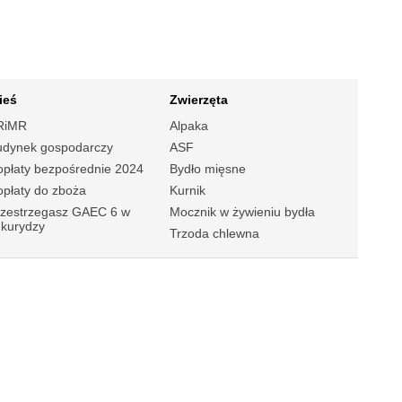
ieś
Zwierzęta
RiMR
Alpaka
udynek gospodarczy
ASF
płaty bezpośrednie 2024
Bydło mięsne
płaty do zboża
Kurnik
rzestrzegasz GAEC 6 w
Mocznik w żywieniu bydła
ukurydzy
Trzoda chlewna