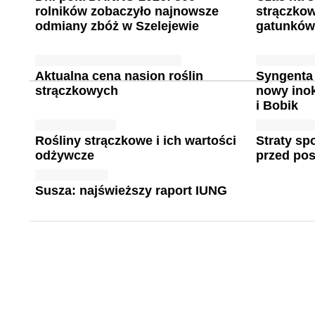
rolników zobaczyło najnowsze
strączko
odmiany zbóż w Szelejewie
gatunków
Aktualna cena nasion roślin
Syngenta
strączkowych
nowy inok
i Bobik
Rośliny strączkowe i ich wartości
Straty s
odżywcze
przed po
Susza: najświeższy raport IUNG