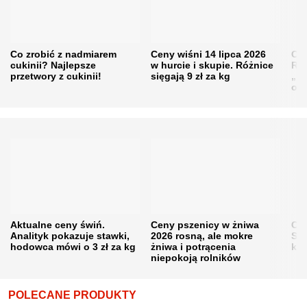
Co zrobić z nadmiarem
Ceny wiśni 14 lipca 2026
Cen
cukinii? Najlepsze
w hurcie i skupie. Różnice
Rol
przetwory z cukinii!
sięgają 9 zł za kg
„pe
obn
Aktualne ceny świń.
Ceny pszenicy w żniwa
Ce
Analityk pokazuje stawki,
2026 rosną, ale mokre
Sku
hodowca mówi o 3 zł za kg
żniwa i potrącenia
kon
niepokoją rolników
POLECANE PRODUKTY