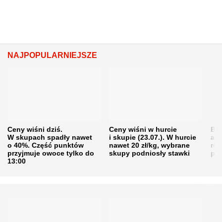
NAJPOPULARNIEJSZE
Ceny wiśni dziś.
Ceny wiśni w hurcie
Będ
W skupach spadły nawet
i skupie (23.07.). W hurcie
agr
o 40%. Część punktów
nawet 20 zł/kg, wybrane
rol
przyjmuje owoce tylko do
skupy podniosły stawki
pr
13:00