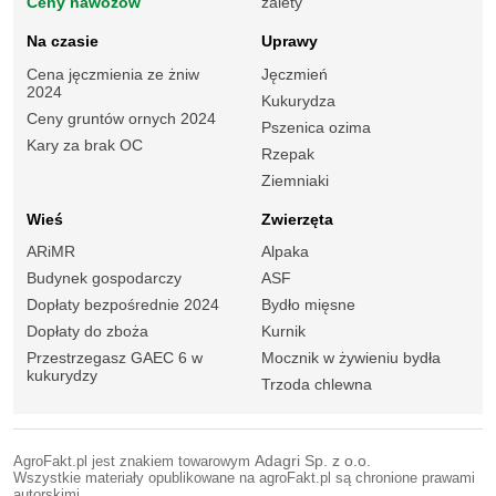
Ceny nawozów
zalety
Na czasie
Uprawy
Cena jęczmienia ze żniw
Jęczmień
2024
Kukurydza
Ceny gruntów ornych 2024
Pszenica ozima
Kary za brak OC
Rzepak
Ziemniaki
Wieś
Zwierzęta
ARiMR
Alpaka
Budynek gospodarczy
ASF
Dopłaty bezpośrednie 2024
Bydło mięsne
Dopłaty do zboża
Kurnik
Przestrzegasz GAEC 6 w
Mocznik w żywieniu bydła
kukurydzy
Trzoda chlewna
AgroFakt.pl jest znakiem towarowym
Adagri Sp. z o.o.
Wszystkie materiały opublikowane na agroFakt.pl są chronione prawami
autorskimi