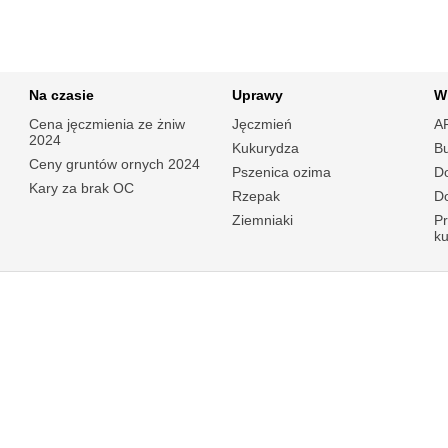
Na czasie
Uprawy
W
Cena jęczmienia ze żniw
Jęczmień
A
2024
Kukurydza
B
Ceny gruntów ornych 2024
Pszenica ozima
Do
Kary za brak OC
Rzepak
Do
Ziemniaki
P
k