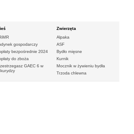
ieś
Zwierzęta
RiMR
Alpaka
udynek gospodarczy
ASF
płaty bezpośrednie 2024
Bydło mięsne
płaty do zboża
Kurnik
rzestrzegasz GAEC 6 w
Mocznik w żywieniu bydła
ukurydzy
Trzoda chlewna