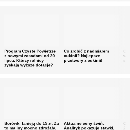
Program Czyste Powietrze
Co zrobić z nadmiarem
Cen
z nowymi zasadami od 20
cukinii? Najlepsze
w h
lipca. Którzy rolnicy
przetwory z cukinii!
się
zyskają wyższe dotacje?
Borówki tanieją do 15 zł. Za
Aktualne ceny świń.
Cen
to maliny mocno zdrożały.
Analityk pokazuje stawki,
202