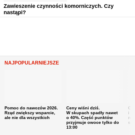
Zawieszenie czynności komorniczych. Czy
nastąpi?
NAJPOPULARNIEJSZE
Pomoc do nawozów 2026.
Ceny wiśni dziś.
Cen
Rząd zwiększy wsparcie,
W skupach spadły nawet
i s
ale nie dla wszystkich
o 40%. Część punktów
naw
przyjmuje owoce tylko do
sku
13:00