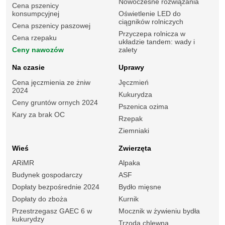
Nowoczesne rozwiązania
Cena pszenicy
konsumpcyjnej
Oświetlenie LED do
ciągników rolniczych
Cena pszenicy paszowej
Przyczepa rolnicza w
Cena rzepaku
układzie tandem: wady i
Ceny nawozów
zalety
Na czasie
Uprawy
Cena jęczmienia ze żniw
Jęczmień
2024
Kukurydza
Ceny gruntów ornych 2024
Pszenica ozima
Kary za brak OC
Rzepak
Ziemniaki
Wieś
Zwierzęta
ARiMR
Alpaka
Budynek gospodarczy
ASF
Dopłaty bezpośrednie 2024
Bydło mięsne
Dopłaty do zboża
Kurnik
Przestrzegasz GAEC 6 w
Mocznik w żywieniu bydła
kukurydzy
Trzoda chlewna