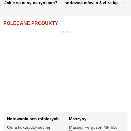
Jakie są ceny na rynkach?
hodowca mówi o 3 zł za kg
żni
nie
POLECANE PRODUKTY
REKLAMA
Notowania cen rolniczych
Maszyny
Cena kukurydzy suchej
Massey Ferguson MF 6S.