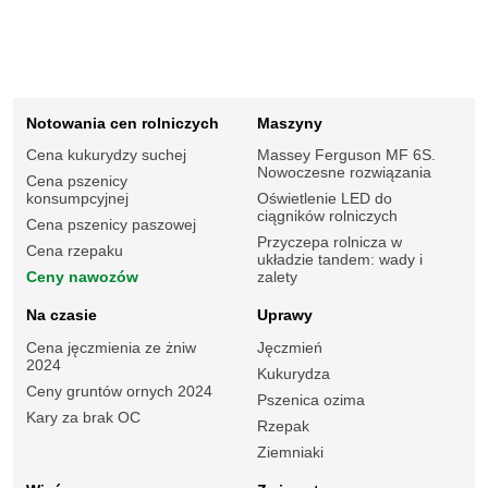
Notowania cen rolniczych
Maszyny
Cena kukurydzy suchej
Massey Ferguson MF 6S.
Nowoczesne rozwiązania
Cena pszenicy
konsumpcyjnej
Oświetlenie LED do
ciągników rolniczych
Cena pszenicy paszowej
Przyczepa rolnicza w
Cena rzepaku
układzie tandem: wady i
Ceny nawozów
zalety
Na czasie
Uprawy
Cena jęczmienia ze żniw
Jęczmień
2024
Kukurydza
Ceny gruntów ornych 2024
Pszenica ozima
Kary za brak OC
Rzepak
Ziemniaki