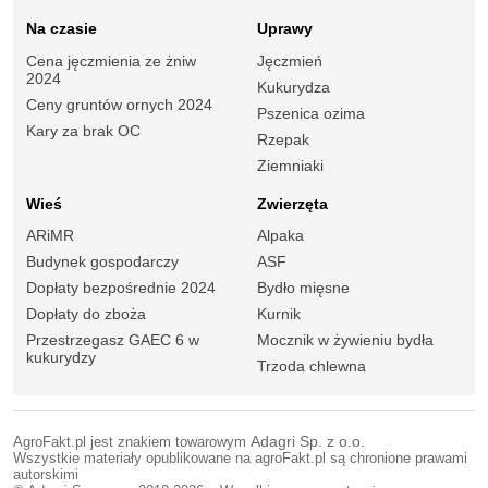
Na czasie
Uprawy
Cena jęczmienia ze żniw
Jęczmień
2024
Kukurydza
Ceny gruntów ornych 2024
Pszenica ozima
Kary za brak OC
Rzepak
Ziemniaki
Wieś
Zwierzęta
ARiMR
Alpaka
Budynek gospodarczy
ASF
Dopłaty bezpośrednie 2024
Bydło mięsne
Dopłaty do zboża
Kurnik
Przestrzegasz GAEC 6 w
Mocznik w żywieniu bydła
kukurydzy
Trzoda chlewna
AgroFakt.pl jest znakiem towarowym
Adagri Sp. z o.o.
Wszystkie materiały opublikowane na agroFakt.pl są chronione prawami
autorskimi