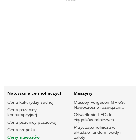
REKLAMA
Notowania cen rolniczych
Maszyny
Cena kukurydzy suchej
Massey Ferguson MF 6S.
Nowoczesne rozwiązania
Cena pszenicy
konsumpcyjnej
Oświetlenie LED do
ciągników rolniczych
Cena pszenicy paszowej
Przyczepa rolnicza w
Cena rzepaku
układzie tandem: wady i
Ceny nawozów
zalety