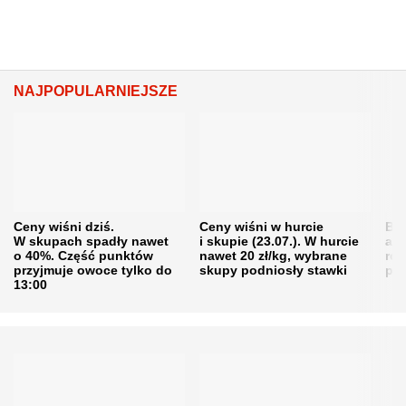
NAJPOPULARNIEJSZE
Ceny wiśni dziś.
Ceny wiśni w hurcie
Będ
W skupach spadły nawet
i skupie (23.07.). W hurcie
agr
o 40%. Część punktów
nawet 20 zł/kg, wybrane
rol
przyjmuje owoce tylko do
skupy podniosły stawki
pr
13:00