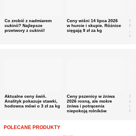
Co zrobić z nadmiarem
Ceny wiśni 14 lipca 2026
Cen
cukinii? Najlepsze
w hurcie i skupie. Różnice
Rol
przetwory z cukinii!
sięgają 9 zł za kg
„pe
obn
Aktualne ceny świń.
Ceny pszenicy w żniwa
Ści
Analityk pokazuje stawki,
2026 rosną, ale mokre
war
hodowca mówi o 3 zł za kg
żniwa i potrącenia
i w
niepokoją rolników
fał
POLECANE PRODUKTY