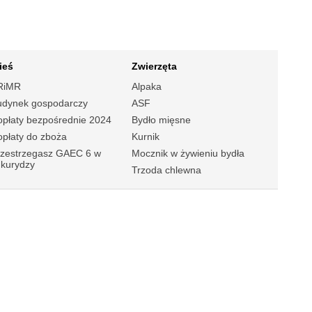
ieś
Zwierzęta
RiMR
Alpaka
udynek gospodarczy
ASF
płaty bezpośrednie 2024
Bydło mięsne
płaty do zboża
Kurnik
rzestrzegasz GAEC 6 w
Mocznik w żywieniu bydła
ukurydzy
Trzoda chlewna