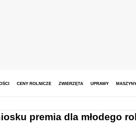
OŚCI
CENY ROLNICZE
ZWIERZĘTA
UPRAWY
MASZYN
niosku premia dla młodego ro