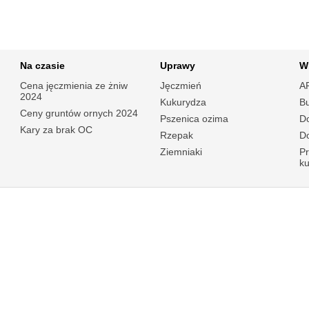
Na czasie
Uprawy
W
Cena jęczmienia ze żniw
Jęczmień
A
2024
Kukurydza
B
Ceny gruntów ornych 2024
Pszenica ozima
Do
Kary za brak OC
Rzepak
Do
Ziemniaki
P
k