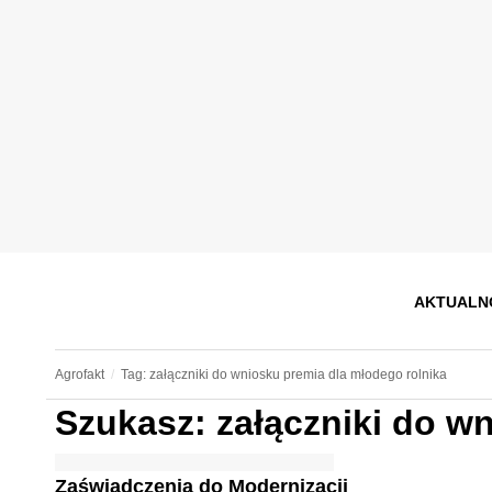
AKTUALN
Agrofakt
Tag: załączniki do wniosku premia dla młodego rolnika
Szukasz: załączniki do w
Zaświadczenia do Modernizacji