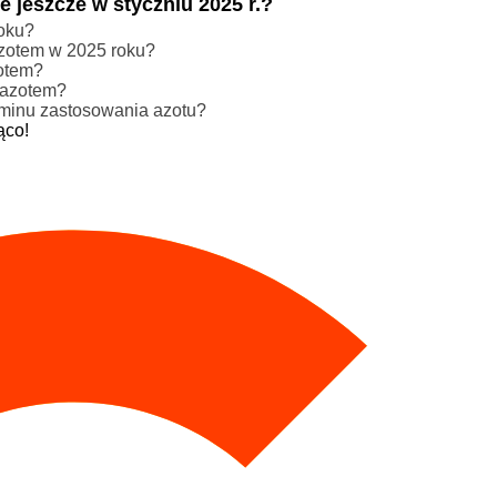
 jeszcze w styczniu 2025 r.?
roku?
zotem w 2025 roku?
zotem?
 azotem?
rminu zastosowania azotu?
ąco!