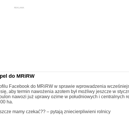
REKLAMA
apel do MRiRW
ofilu Facebook do MRiRW w sprawie wprowadzenia wcześniej
ę, aby termin nawożenia azotem był możliwy jeszcze w styczn
Nibulon nawozi już uprawy ozime w południowych i centralnych r
00 ha.
szcze mamy czekać?? – pytają zniecierpliwieni rolnicy