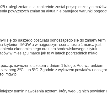
25 r. uległ zmianie, a konkretnie został przyspieszony o możli
zenia powyższych zmian są aktualnie panujące warunki pogod
hyli się do naszego postulatu odnoszącego się do zmiany term
a kryterium IMGW a w najgorszym scenariuszu 1 marca jest
dnienia ekonomicznego oraz pro środowiskowego z tytułu
adów w miesiącu marcu jak to w latach poprzednich miało
ozpocząć nawożenie azotem z dniem 1 lutego. Pod warunkiem
 przez próg 3ºC lub 5ºC. Zgodnie z wykazem powiatów udostę
teo.imgw.pl
iejszy termin nawożenia azotem, który według nich powinien ro