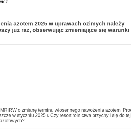
wicz
enia azotem 2025 w uprawach ozimych należy
wszy już raz, obserwując zmieniające się warunki
do MRiRW o zmianę terminu wiosennego nawożenia azotem. Pro
cze w styczniu 2025 r. Czy resort rolnictwa przychyli się do te
 azotowych?