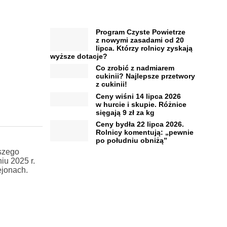
Program Czyste Powietrze
z nowymi zasadami od 20
lipca. Którzy rolnicy zyskają
wyższe dotacje?
Co zrobić z nadmiarem
cukinii? Najlepsze przetwory
z cukinii!
Ceny wiśni 14 lipca 2026
w hurcie i skupie. Różnice
sięgają 9 zł za kg
Ceny bydła 22 lipca 2026.
Rolnicy komentują: „pewnie
po południu obniżą”
szego
iu 2025 r.
ejonach.