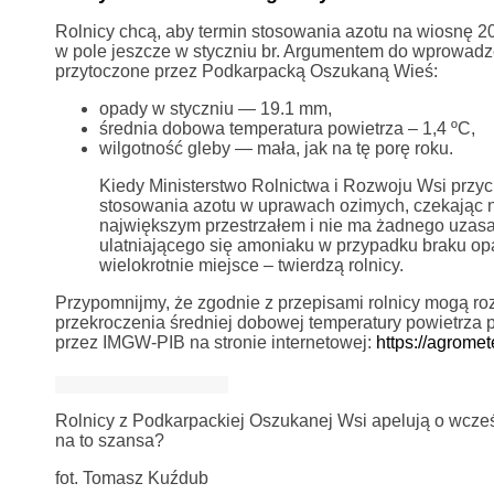
Rolnicy chcą, aby termin stosowania azotu na wiosnę 20
w pole jeszcze w styczniu br. Argumentem do wprowad
przytoczone przez Podkarpacką Oszukaną Wieś:
opady w styczniu — 19.1 mm,
średnia dobowa temperatura powietrza – 1,4 ºC,
wilgotność gleby — mała, jak na tę porę roku.
Kiedy Ministerstwo Rolnictwa i Rozwoju Wsi przyc
stosowania azotu w uprawach ozimych, czekając n
największym przestrzałem i nie ma żadnego uzasa
ulatniającego się amoniaku w przypadku braku op
wielokrotnie miejsce – twierdzą rolnicy.
Przypomnijmy, że zgodnie z przepisami rolnicy mogą r
przekroczenia średniej dobowej temperatury powietrza
przez IMGW-PIB na stronie internetowej:
https://agrome
Rolnicy z Podkarpackiej Oszukanej Wsi apelują o wcześn
na to szansa?
fot. Tomasz Kuźdub