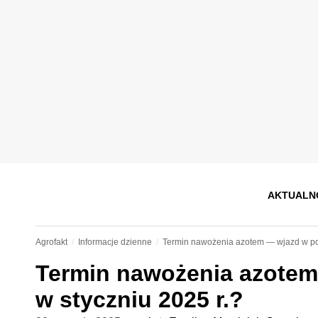
AKTUALN
Agrofakt
Informacje dzienne
Termin nawożenia azotem — wjazd w pol
Termin nawożenia azotem
w styczniu 2025 r.?