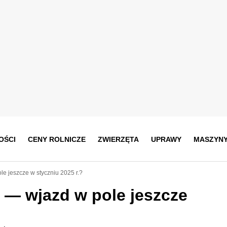
OŚCI
CENY ROLNICZE
ZWIERZĘTA
UPRAWY
MASZYN
e jeszcze w styczniu 2025 r.?
 — wjazd w pole jeszcze