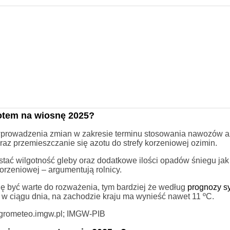
otem na wiosnę 2025?
wprowadzenia zmian w zakresie terminu stosowania nawozów a
raz przemieszczanie się azotu do strefy korzeniowej ozimin.
stać wilgotność gleby oraz dodatkowe ilości opadów śniegu jak
orzeniowej – argumentują rolnicy.
ę być warte do rozważenia, tym bardziej że według
prognozy s
w ciągu dnia, na zachodzie kraju ma wynieść nawet 11 ºC.
grometeo.imgw.pl; IMGW-PIB