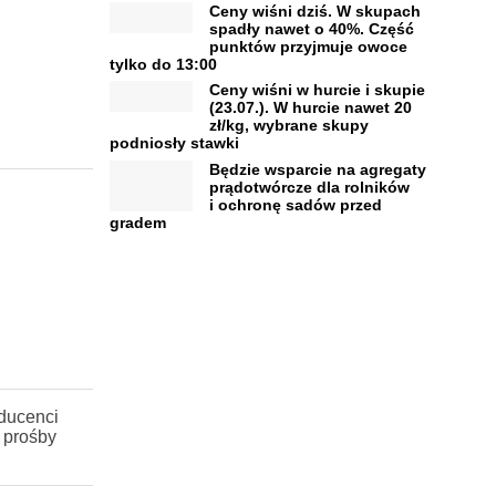
Ceny wiśni dziś. W skupach
spadły nawet o 40%. Część
punktów przyjmuje owoce
tylko do 13:00
Ceny wiśni w hurcie i skupie
(23.07.). W hurcie nawet 20
zł/kg, wybrane skupy
podniosły stawki
Będzie wsparcie na agregaty
prądotwórcze dla rolników
i ochronę sadów przed
gradem
ducenci
j prośby