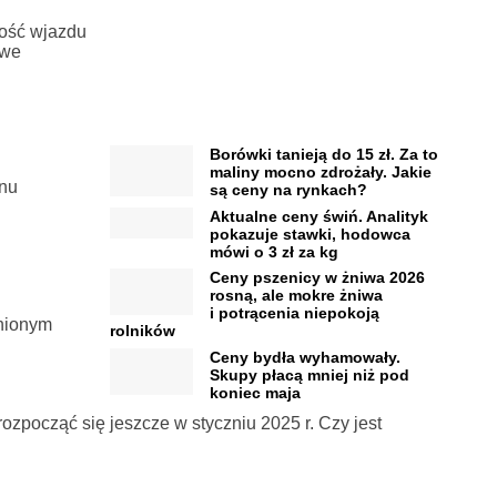
wość wjazdu
owe
Borówki tanieją do 15 zł. Za to
maliny mocno zdrożały. Jakie
inu
są ceny na rynkach?
Aktualne ceny świń. Analityk
pokazuje stawki, hodowca
mówi o 3 zł za kg
Ceny pszenicy w żniwa 2026
rosną, ale mokre żniwa
i potrącenia niepokoją
pnionym
rolników
Ceny bydła wyhamowały.
Skupy płacą mniej niż pod
koniec maja
zpocząć się jeszcze w styczniu 2025 r. Czy jest