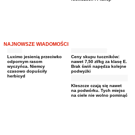
NAJNOWSZE WIADOMOŚCI
Luximo jesienią przeciwko
Ceny skupu tuczników:
odpornym rasom
nawet 7,50 zł/kg za klasę E.
wyczyńca. Niemcy
Brak świń napędza kolejne
czasowo dopuściły
podwyżki
herbicyd
Kleszcze czają się nawet
na podwórku. Tych miejsc
na ciele nie wolno pominąć