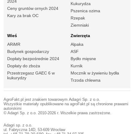
2024
Kukurydza
Ceny gruntów ornych 2024
Pszenica ozima
Kary za brak OC
Rzepak
Ziemniaki
Wieś
Zwierzęta
ARiMR
Alpaka
Budynek gospodarczy
ASF
Dopłaty bezpośrednie 2024
Bydło mięsne
Dopłaty do zboża
Kurnik
Przestrzegasz GAEC 6 w
Mocznik w żywieniu bydła
kukurydzy
Trzoda chlewna
AgroFakt.pl jest znakiem towarowym
Adagri Sp. z o.o.
Wszystkie materiały opublikowane na agroFakt.pl są chronione prawami
autorskimi
© Adagri Sp. z o.o. 2010-2026 r. Wszelkie prawa zastrzeżone.
Adagri sp. z o.o.
ul. Fabryczna 14D, 53-609 Wrocław