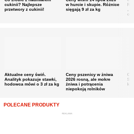
cukinii? Najlepsze
w hurcie i skupie. Różnice
Rol
przetwory z cukinii!
sięgają 9 zł za kg
„pe
obn
Aktualne ceny świń.
Ceny pszenicy w żniwa
Ce
Analityk pokazuje stawki,
2026 rosną, ale mokre
Sku
hodowca mówi o 3 zł za kg
żniwa i potrącenia
kon
niepokoją rolników
POLECANE PRODUKTY
REKLAMA