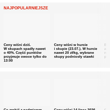
NAJPOPULARNIEJSZE
Ceny wiśni dziś.
Ceny wiśni w hurcie
Będ
W skupach spadły nawet
i skupie (23.07.). W hurcie
agr
o 40%. Część punktów
nawet 20 zł/kg, wybrane
rol
przyjmuje owoce tylko do
skupy podniosły stawki
pr
13:00
Co zrobić z nadmiarem
Ceny wiśni 14 lipca 2026
Cen