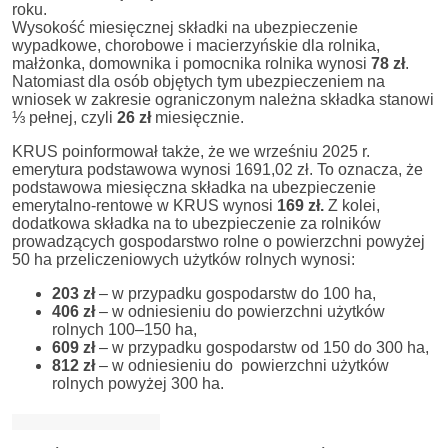
roku.
Wysokość miesięcznej składki na ubezpieczenie
wypadkowe, chorobowe i macierzyńskie dla rolnika,
małżonka, domownika i pomocnika rolnika wynosi
78 zł
.
Natomiast dla osób objętych tym ubezpieczeniem na
wniosek w zakresie ograniczonym należna składka stanowi
⅓ pełnej, czyli
26 zł
miesięcznie.
KRUS poinformował także, że we wrześniu 2025 r.
emerytura podstawowa wynosi 1691,02 zł. To oznacza, że
podstawowa miesięczna składka na ubezpieczenie
emerytalno-rentowe w KRUS wynosi
169 zł.
Z kolei,
dodatkowa składka na to ubezpieczenie za rolników
prowadzących gospodarstwo rolne o powierzchni powyżej
50 ha przeliczeniowych użytków rolnych wynosi:
203 zł
– w przypadku gospodarstw do 100 ha,
406 zł
– w odniesieniu do powierzchni użytków
rolnych 100–150 ha,
609 zł
– w przypadku gospodarstw od 150 do 300 ha,
812 zł
– w odniesieniu do powierzchni użytków
rolnych powyżej 300 ha.