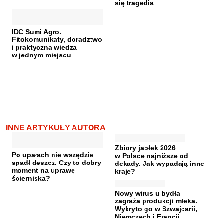
się tragedia
IDC Sumi Agro.
Fitokomunikaty, doradztwo
i praktyczna wiedza
w jednym miejscu
INNE ARTYKUŁY AUTORA
Zbiory jabłek 2026
Po upałach nie wszędzie
w Polsce najniższe od
spadł deszcz. Czy to dobry
dekady. Jak wypadają inne
moment na uprawę
kraje?
ścierniska?
Nowy wirus u bydła
zagraża produkcji mleka.
Wykryto go w Szwajcarii,
Niemczech i Francji