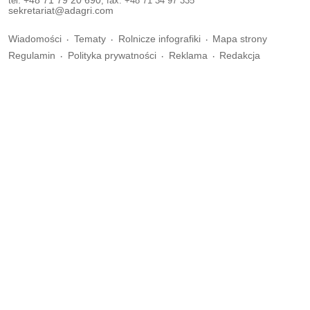
tel.
+48 71 79 20 690
, fax. +48 71 34 97 335
sekretariat@adagri.com
Wiadomości
Tematy
Rolnicze infografiki
Mapa strony
Regulamin
Polityka prywatności
Reklama
Redakcja