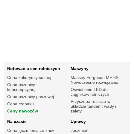
Notowania cen rolniczych
Maszyny
Cena kukurydzy suchej
Massey Ferguson MF 6S.
Nowoczesne rozwiązania
Cena pszenicy
konsumpcyjnej
Oświetlenie LED do
ciągników rolniczych
Cena pszenicy paszowej
Przyczepa rolnicza w
Cena rzepaku
układzie tandem: wady i
Ceny nawozów
zalety
Na czasie
Uprawy
Cena jęczmienia ze żniw
Jęczmień