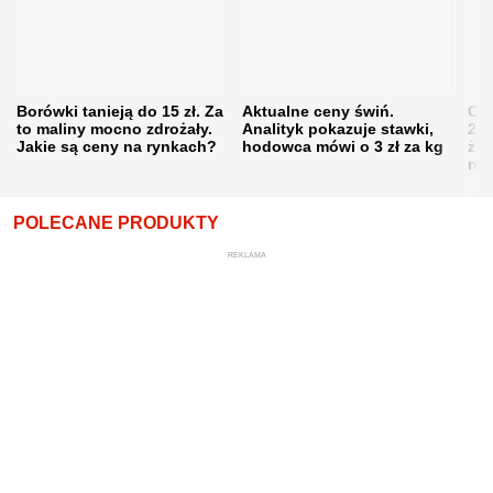
Borówki tanieją do 15 zł. Za
Aktualne ceny świń.
Cen
to maliny mocno zdrożały.
Analityk pokazuje stawki,
202
Jakie są ceny na rynkach?
hodowca mówi o 3 zł za kg
żni
nie
POLECANE PRODUKTY
REKLAMA