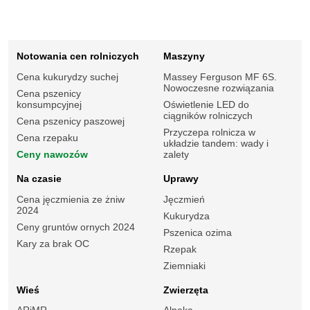
Notowania cen rolniczych
Maszyny
Cena kukurydzy suchej
Massey Ferguson MF 6S.
Nowoczesne rozwiązania
Cena pszenicy
konsumpcyjnej
Oświetlenie LED do
ciągników rolniczych
Cena pszenicy paszowej
Przyczepa rolnicza w
Cena rzepaku
układzie tandem: wady i
Ceny nawozów
zalety
Na czasie
Uprawy
Cena jęczmienia ze żniw
Jęczmień
2024
Kukurydza
Ceny gruntów ornych 2024
Pszenica ozima
Kary za brak OC
Rzepak
Ziemniaki
Wieś
Zwierzęta