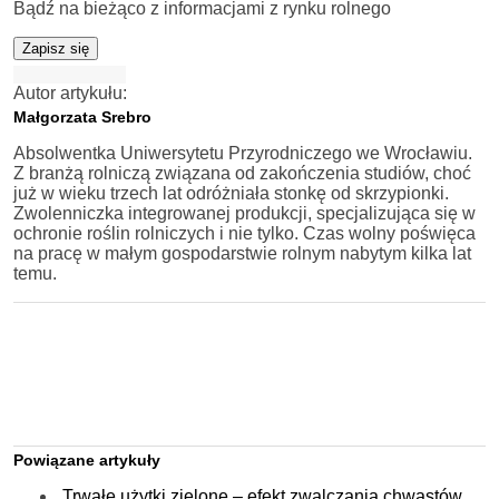
Bądź na bieżąco z informacjami z rynku rolnego
Zapisz się
Autor artykułu:
Małgorzata Srebro
Absolwentka Uniwersytetu Przyrodniczego we Wrocławiu.
Z branżą rolniczą związana od zakończenia studiów, choć
już w wieku trzech lat odróżniała stonkę od skrzypionki.
Zwolenniczka integrowanej produkcji, specjalizująca się w
ochronie roślin rolniczych i nie tylko. Czas wolny poświęca
na pracę w małym gospodarstwie rolnym nabytym kilka lat
temu.
Powiązane artykuły
Trwałe użytki zielone – efekt zwalczania chwastów