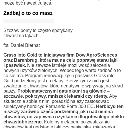
może być nawet trująca.
Zadbaj o to co masz
Szczaw polny to często spotykany
chwast na łąkach
fot. Daniel Biernat
Grass into Gold to inicjatywa firm Dow AgroSciences
oraz Barenbrug, która ma na celu poprawę stanu łąki
i pastwisk.
Nie zawsze istnieje możliwość założenia
nowych użytków zielonych. Wobec tego warto zadbać o to
co się ma. Program renowacji łąki i pastwisk Grass into
Gold podzielony jest na etapy. Pierwszym z nich jest
zwalczanie chwastów, które negatywnie wpływają na skład
paszy.
Problematycznymi gatunkami są głównie –
szczawie, pokrzywy, mniszek lekarski czy rdesty.
Aby
skutecznie sobie z nimi poradzić należy zastosować
selektywny herbicyd Fernando Forte 300 EC.
Herbicyd ten
niszczy zarówno część podziemną jak i nadziemną
chwastów, co zapewnia uzyskanie długotrwałego efektu
chwastobójczego.
Kolejnym etapem po zwalczaniu
chwastów jest podsianie łąki czy pastwiska, mieszanką