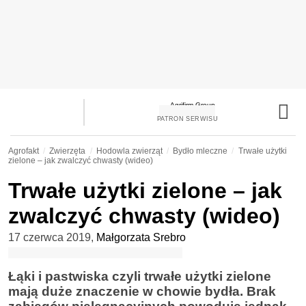
PATRON SERWISU
Agrofakt
Zwierzęta
Hodowla zwierząt
Bydło mleczne
Trwałe użytki
zielone – jak zwalczyć chwasty (wideo)
Trwałe użytki zielone – jak
zwalczyć chwasty (wideo)
17 czerwca 2019
,
Małgorzata Srebro
Łąki i pastwiska czyli trwałe użytki zielone
mają duże znaczenie w chowie bydła. Brak