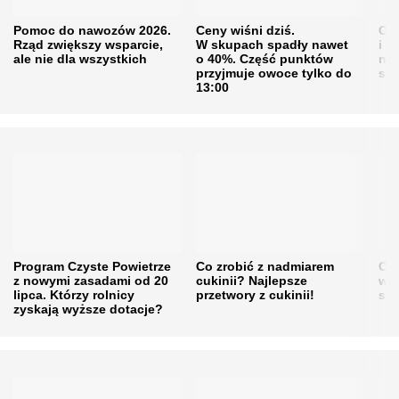
Pomoc do nawozów 2026.
Ceny wiśni dziś.
Cen
Rząd zwiększy wsparcie,
W skupach spadły nawet
i s
ale nie dla wszystkich
o 40%. Część punktów
naw
przyjmuje owoce tylko do
sku
13:00
Program Czyste Powietrze
Co zrobić z nadmiarem
Cen
z nowymi zasadami od 20
cukinii? Najlepsze
w h
lipca. Którzy rolnicy
przetwory z cukinii!
się
zyskają wyższe dotacje?