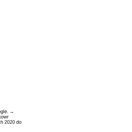
gle.
→
kowr
ch 2020 do