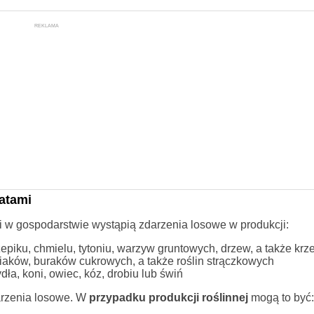
REKLAMA
łatami
li w gospodarstwie wystąpią zdarzenia losowe w produkcji:
epiku, chmielu, tytoniu, warzyw gruntowych, drzew, a także kr
iaków, buraków cukrowych, a także roślin strączkowych
a, koni, owiec, kóz, drobiu lub świń
arzenia losowe. W
przypadku produkcji roślinnej
mogą to być: