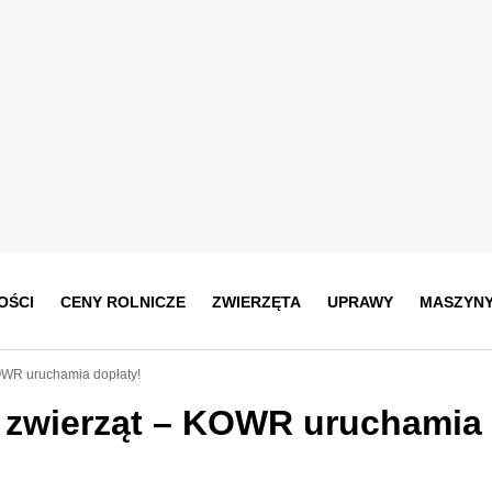
OŚCI
CENY ROLNICZE
ZWIERZĘTA
UPRAWY
MASZYN
OWR uruchamia dopłaty!
i zwierząt – KOWR uruchamia