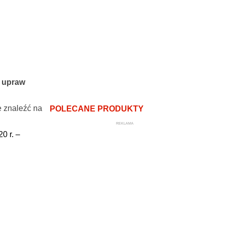
h upraw
e znaleźć na
POLECANE PRODUKTY
REKLAMA
0 r. –