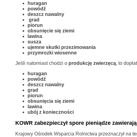
huragan
powódź
deszcz nawalny
grad
piorun
obsunięcie się ziemi
lawina
susza
ujemne skutki przezimowania
przymrozki wiosenne
Jeśli natomiast chodzi o
produkcję zwierzęcą
, to dopł
huragan
powódź
deszcz nawalny
grad
piorun
obsunięcia się ziemi
lawina
ubój z konieczności
KOWR zabezpieczył spore pieniądze zawieraj
Krajowy Ośrodek Wsparcia Rolnictwa przeznaczył na te