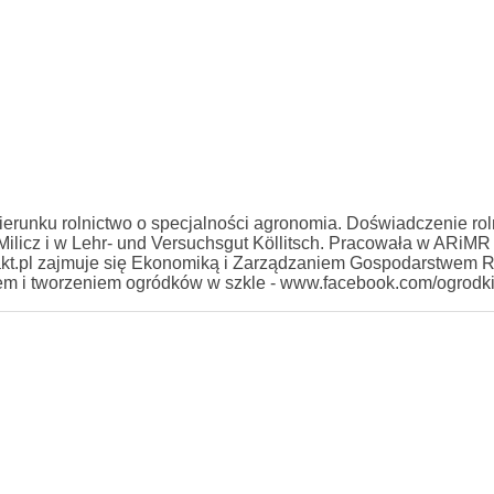
erunku rolnictwo o specjalności agronomia. Doświadczenie rol
licz i w Lehr- und Versuchsgut Köllitsch. Pracowała w ARiMR
kt.pl zajmuje się Ekonomiką i Zarządzaniem Gospodarstwem 
iem i tworzeniem ogródków w szkle - www.facebook.com/ogrodk