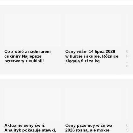
Co zrobić z nadmiarem
Ceny wiśni 14 lipca 2026
Cen
cukinii? Najlepsze
w hurcie i skupie. Różnice
Rol
przetwory z cukinii!
sięgają 9 zł za kg
„pe
obn
Aktualne ceny świń.
Ceny pszenicy w żniwa
Ce
Analityk pokazuje stawki,
2026 rosną, ale mokre
Sku