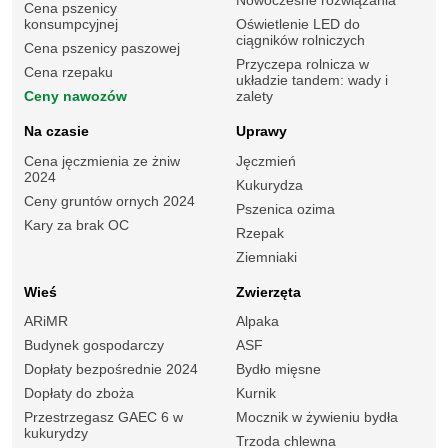
Nowoczesne rozwiązania
Cena pszenicy
konsumpcyjnej
Oświetlenie LED do
ciągników rolniczych
Cena pszenicy paszowej
Przyczepa rolnicza w
Cena rzepaku
układzie tandem: wady i
Ceny nawozów
zalety
Na czasie
Uprawy
Cena jęczmienia ze żniw
Jęczmień
2024
Kukurydza
Ceny gruntów ornych 2024
Pszenica ozima
Kary za brak OC
Rzepak
Ziemniaki
Wieś
Zwierzęta
ARiMR
Alpaka
Budynek gospodarczy
ASF
Dopłaty bezpośrednie 2024
Bydło mięsne
Dopłaty do zboża
Kurnik
Przestrzegasz GAEC 6 w
Mocznik w żywieniu bydła
kukurydzy
Trzoda chlewna