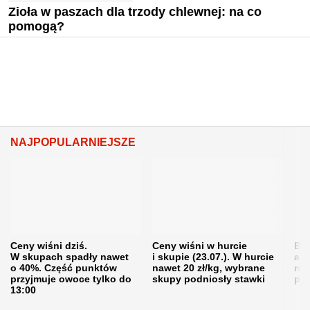
Zioła w paszach dla trzody chlewnej: na co
pomogą?
NAJPOPULARNIEJSZE
Ceny wiśni dziś.
Ceny wiśni w hurcie
Będ
W skupach spadły nawet
i skupie (23.07.). W hurcie
agr
o 40%. Część punktów
nawet 20 zł/kg, wybrane
rol
przyjmuje owoce tylko do
skupy podniosły stawki
pr
13:00