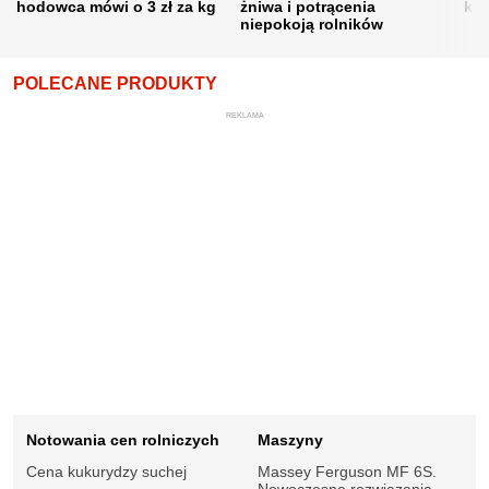
hodowca mówi o 3 zł za kg
żniwa i potrącenia
kon
niepokoją rolników
POLECANE PRODUKTY
REKLAMA
Notowania cen rolniczych
Maszyny
Cena kukurydzy suchej
Massey Ferguson MF 6S.