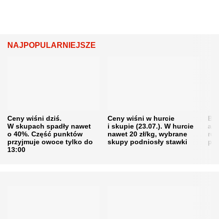
NAJPOPULARNIEJSZE
Ceny wiśni dziś.
Ceny wiśni w hurcie
Będ
W skupach spadły nawet
i skupie (23.07.). W hurcie
agr
o 40%. Część punktów
nawet 20 zł/kg, wybrane
rol
przyjmuje owoce tylko do
skupy podniosły stawki
pr
13:00