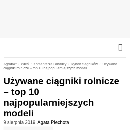
Agrofakt
Wieś
Komentarze i analizy
Rynek ciągników
Używane
ciągniki rolnicze – top 10 najpopularniejszych modeli
Używane ciągniki rolnicze
– top 10
najpopularniejszych
modeli
9 sierpnia 2019
,
Agata Piechota