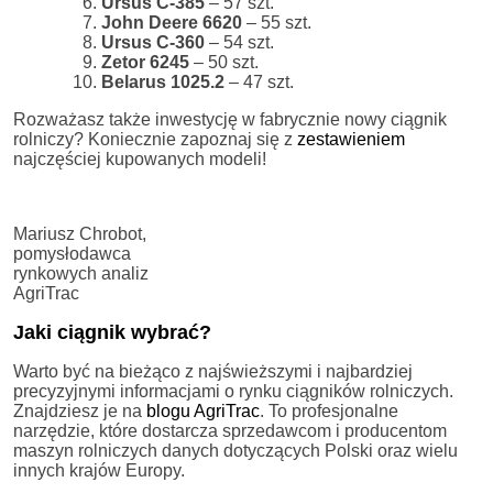
Ursus C-385
– 57 szt.
John Deere 6620
– 55 szt.
Ursus C-360
– 54 szt.
Zetor 6245
– 50 szt.
Belarus 1025.2
– 47 szt.
Rozważasz także inwestycję w fabrycznie nowy ciągnik
rolniczy? Koniecznie zapoznaj się z
zestawieniem
najczęściej kupowanych modeli!
Mariusz Chrobot,
pomysłodawca
rynkowych analiz
AgriTrac
Jaki ciągnik wybrać?
Warto być na bieżąco z najświeższymi i najbardziej
precyzyjnymi informacjami o rynku ciągników rolniczych.
Znajdziesz je na
blogu AgriTrac
. To profesjonalne
narzędzie, które dostarcza sprzedawcom i producentom
maszyn rolniczych danych dotyczących Polski oraz wielu
innych krajów Europy.