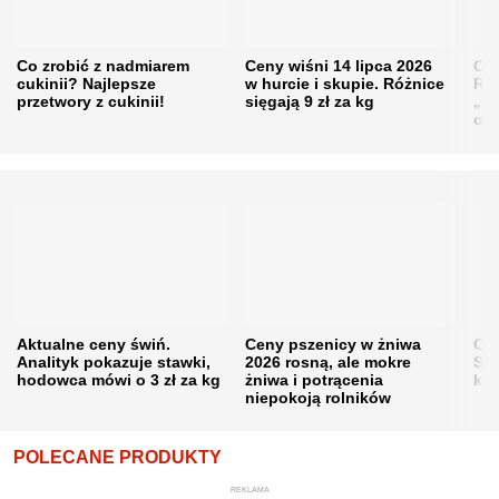
Co zrobić z nadmiarem
Ceny wiśni 14 lipca 2026
Cen
cukinii? Najlepsze
w hurcie i skupie. Różnice
Rol
przetwory z cukinii!
sięgają 9 zł za kg
„pe
obn
Aktualne ceny świń.
Ceny pszenicy w żniwa
Ce
Analityk pokazuje stawki,
2026 rosną, ale mokre
Sku
hodowca mówi o 3 zł za kg
żniwa i potrącenia
kon
niepokoją rolników
POLECANE PRODUKTY
REKLAMA