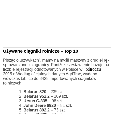
Używane ciągniki rolnicze – top 10
Pisząc o „używkach”, mamy na myśli maszyny z drugiej ręki
sprowadzone z zagranicy. Poniższe zestawienie bazuje na
liczbie rejestracji odnotowanych w Polsce w
I półroczu
2019 r.
Według oficjalnych danych AgriTrac, wydano
wówczas tablice do 8428 importowanych ciągników
rolniczych.
Belarus 820
– 235 szt.
Belarus 952.2
– 109 szt.
Ursus C-335
– 98 szt.
John Deere 6920
– 81 szt.
Belarus 892.2
– 73 szt.