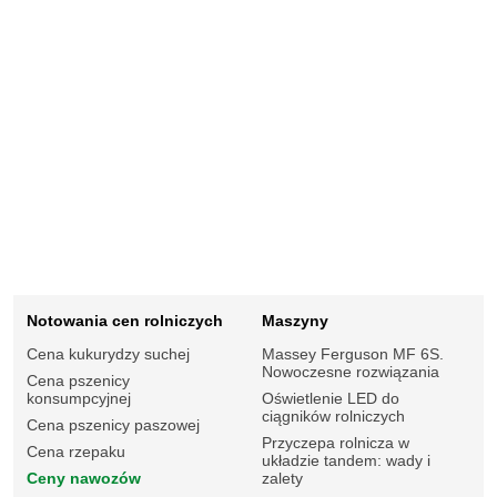
Notowania cen rolniczych
Maszyny
Cena kukurydzy suchej
Massey Ferguson MF 6S.
Nowoczesne rozwiązania
Cena pszenicy
konsumpcyjnej
Oświetlenie LED do
ciągników rolniczych
Cena pszenicy paszowej
Przyczepa rolnicza w
Cena rzepaku
układzie tandem: wady i
Ceny nawozów
zalety