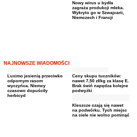
Nowy wirus u bydła
zagraża produkcji mleka.
Wykryto go w Szwajcarii,
Niemczech i Francji
NAJNOWSZE WIADOMOŚCI
Luximo jesienią przeciwko
Ceny skupu tuczników:
odpornym rasom
nawet 7,50 zł/kg za klasę E.
wyczyńca. Niemcy
Brak świń napędza kolejne
czasowo dopuściły
podwyżki
herbicyd
Kleszcze czają się nawet
na podwórku. Tych miejsc
na ciele nie wolno pominąć