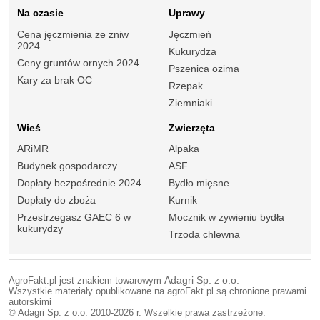
Na czasie
Uprawy
Cena jęczmienia ze żniw
Jęczmień
2024
Kukurydza
Ceny gruntów ornych 2024
Pszenica ozima
Kary za brak OC
Rzepak
Ziemniaki
Wieś
Zwierzęta
ARiMR
Alpaka
Budynek gospodarczy
ASF
Dopłaty bezpośrednie 2024
Bydło mięsne
Dopłaty do zboża
Kurnik
Przestrzegasz GAEC 6 w
Mocznik w żywieniu bydła
kukurydzy
Trzoda chlewna
AgroFakt.pl jest znakiem towarowym
Adagri Sp. z o.o.
Wszystkie materiały opublikowane na agroFakt.pl są chronione prawami
autorskimi
© Adagri Sp. z o.o. 2010-2026 r. Wszelkie prawa zastrzeżone.