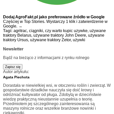
Dodaj AgroFakt.pl jako preferowane źródło w Google
Częściej w Top Stories. Wystarczy 1 klik i zatwierdzenie w
Google.
→
Tagi:
agritrac,
ciągniki,
czy warto kupic uzywke,
używane
traktory Belarus,
używane traktory John Deere,
używane
traktory Ursus,
używane traktory Zetor,
używki
Newsletter
Bądź na bieżąco z informacjami z rynku rolnego
Zapisz się
Autor artykułu:
Agata Piechota
Dorastała w niewielkiej wsi, w otoczeniu roślin i zwierząt. W
gospodarstwie dziadków nauczyła się doić krowy i
odróżniać kultywator od pługa. Zdobytą w dzieciństwie
wiedzę praktyczną nieustannie uzupełnia o teorię.
Przedmiotem jej szczególnego zainteresowania są
maszyny rolnicze oraz wszelkie branżowe nowinki i
ciekawostki.