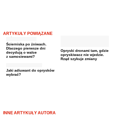
ARTYKUŁY POWIĄZANE
Ścierniska po żniwach.
Dlaczego pierwsze dni
Opryski dronami tam, gdzie
decydują o walce
opryskiwacz nie wjedzie.
z samosiewami?
Rząd szykuje zmiany
Jaki adiuwant do oprysków
wybrać?
INNE ARTYKUŁY AUTORA