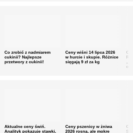
Co zrobić z nadmiarem
Ceny wiśni 14 lipca 2026
Cen
cukinii? Najlepsze
w hurcie i skupie. Różnice
Rol
przetwory z cukinii!
sięgają 9 zł za kg
„pe
obn
Aktualne ceny świń.
Ceny pszenicy w żniwa
Ce
Analityk pokazuje stawki,
2026 rosną, ale mokre
Sku