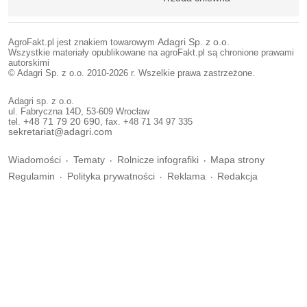
AgroFakt.pl jest znakiem towarowym
Adagri Sp. z o.o.
Wszystkie materiały opublikowane na agroFakt.pl są chronione prawami
autorskimi
© Adagri Sp. z o.o. 2010-2026 r. Wszelkie prawa zastrzeżone.
Adagri sp. z o.o.
ul. Fabryczna 14D, 53-609 Wrocław
tel.
+48 71 79 20 690
, fax. +48 71 34 97 335
sekretariat@adagri.com
Wiadomości
Tematy
Rolnicze infografiki
Mapa strony
Regulamin
Polityka prywatności
Reklama
Redakcja