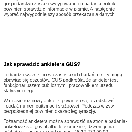
gospodarstwo zostało wytypowane do badania, rolnik
powinien sprawdzić informacje w piśmie. A następnie
wybrać najwygodniejszy sposób przekazania danych.
Jak sprawdzić ankietera GUS?
To bardzo ważne, bo w czasie takich badań rolnicy mogą
obawiać się oszustów. GUS podkreśla, że ankieter jest
funkcjonariuszem publicznym i pracownikiem urzędu
statystycznego.
W czasie rozmowy ankieter powinien się przedstawić
i podać numer legitymacji służbowej. Podczas wizyty
bezpośredniej powinien okazać legitymację.
Tożsamość ankietera można sprawdzić na stronie badania-
ankietowe.stat.gov.pl albo telefonicznie, dzwoniąc na
infolinię statystyczną pod numer +48 22 279 99 99.