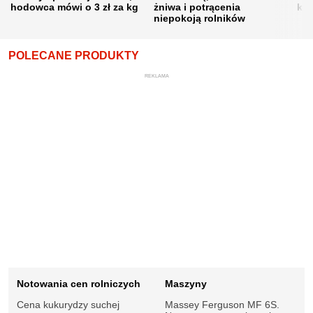
hodowca mówi o 3 zł za kg
żniwa i potrącenia
kon
niepokoją rolników
POLECANE PRODUKTY
REKLAMA
Notowania cen rolniczych
Maszyny
Cena kukurydzy suchej
Massey Ferguson MF 6S.