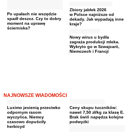
Zbiory jabłek 2026
Po upałach nie wszędzie
w Polsce najniższe od
spadł deszcz. Czy to dobry
dekady. Jak wypadają inne
moment na uprawę
kraje?
ścierniska?
Nowy wirus u bydła
zagraża produkcji mleka.
Wykryto go w Szwajcarii,
Niemczech i Francji
NAJNOWSZE WIADOMOŚCI
Luximo jesienią przeciwko
Ceny skupu tuczników:
odpornym rasom
nawet 7,50 zł/kg za klasę E.
wyczyńca. Niemcy
Brak świń napędza kolejne
czasowo dopuściły
podwyżki
herbicyd