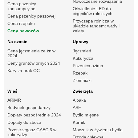
Nowoczesne rozwiązania
Cena pszenicy
konsumpcyjnej
Oświetlenie LED do
ciągników rolniczych
Cena pszenicy paszowej
Przyczepa rolnicza w
Cena rzepaku
układzie tandem: wady i
Ceny nawozów
zalety
Na czasie
Uprawy
Cena jęczmienia ze żniw
Jęczmień
2024
Kukurydza
Ceny gruntów ornych 2024
Pszenica ozima
Kary za brak OC
Rzepak
Ziemniaki
Wieś
Zwierzęta
ARiMR
Alpaka
Budynek gospodarczy
ASF
Dopłaty bezpośrednie 2024
Bydło mięsne
Dopłaty do zboża
Kurnik
Przestrzegasz GAEC 6 w
Mocznik w żywieniu bydła
kukurydzy
Trzoda chlewna