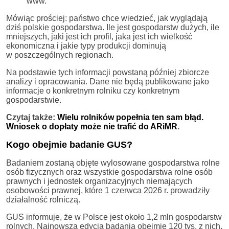
www.
Mówiąc prościej: państwo chce wiedzieć, jak wyglądają
dziś polskie gospodarstwa. Ile jest gospodarstw dużych, ile
mniejszych, jaki jest ich profil, jaka jest ich wielkość
ekonomiczna i jakie typy produkcji dominują
w poszczególnych regionach.
Na podstawie tych informacji powstaną później zbiorcze
analizy i opracowania. Dane nie będą publikowane jako
informacje o konkretnym rolniku czy konkretnym
gospodarstwie.
Czytaj także:
Wielu rolników popełnia ten sam błąd.
Wniosek o dopłaty może nie trafić do ARiMR
.
Kogo obejmie badanie GUS?
Badaniem zostaną objęte wylosowane gospodarstwa rolne
osób fizycznych oraz wszystkie gospodarstwa rolne osób
prawnych i jednostek organizacyjnych niemających
osobowości prawnej, które 1 czerwca 2026 r. prowadziły
działalność rolniczą.
GUS informuje, że w Polsce jest około 1,2 mln gospodarstw
rolnych. Najnowsza edycja badania obejmie 120 tys. z nich.