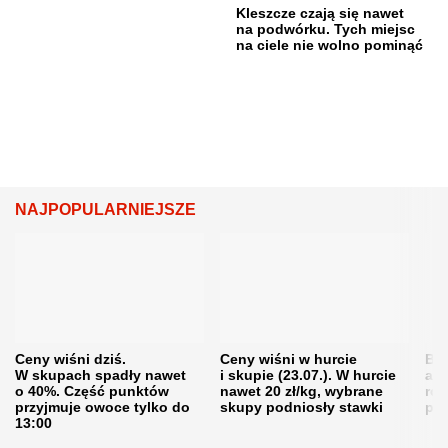
Kleszcze czają się nawet
na podwórku. Tych miejsc
na ciele nie wolno pominąć
NAJPOPULARNIEJSZE
Ceny wiśni dziś.
Ceny wiśni w hurcie
Będ
W skupach spadły nawet
i skupie (23.07.). W hurcie
agr
o 40%. Część punktów
nawet 20 zł/kg, wybrane
rol
przyjmuje owoce tylko do
skupy podniosły stawki
pr
13:00