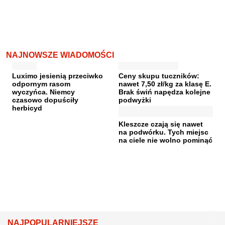
NAJNOWSZE WIADOMOŚCI
Luximo jesienią przeciwko
Ceny skupu tuczników:
odpornym rasom
nawet 7,50 zł/kg za klasę E.
wyczyńca. Niemcy
Brak świń napędza kolejne
czasowo dopuściły
podwyżki
herbicyd
Kleszcze czają się nawet
na podwórku. Tych miejsc
na ciele nie wolno pominąć
NAJPOPULARNIEJSZE