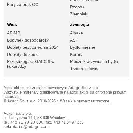
Kary za brak OC
Rzepak
Ziemniaki
Wieś
Zwierzęta
ARiMR
Alpaka
Budynek gospodarczy
ASF
Dopłaty bezpośrednie 2024
Bydło mięsne
Dopłaty do zboża
Kurnik
Przestrzegasz GAEC 6 w
Mocznik w żywieniu bydła
kukurydzy
Trzoda chlewna
AgroFakt.pl jest znakiem towarowym
Adagri Sp. z o.o.
Wszystkie materiały opublikowane na agroFakt.pl są chronione prawami
autorskimi
© Adagri Sp. z o.o. 2010-2026 r. Wszelkie prawa zastrzeżone.
Adagri sp. z o.o.
ul. Fabryczna 14D, 53-609 Wrocław
tel.
+48 71 79 20 690
, fax. +48 71 34 97 335
sekretariat@adagri.com