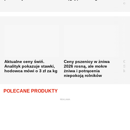
obn
Aktualne ceny świń.
Ceny pszenicy w żniwa
Ce
Analityk pokazuje stawki,
2026 rosną, ale mokre
Sku
hodowca mówi o 3 zł za kg
żniwa i potrącenia
kon
niepokoją rolników
POLECANE PRODUKTY
REKLAMA