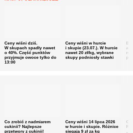
Ceny wiśni dziś.
Ceny wiśni w hurcie
Będ
W skupach spadły nawet
i skupie (23.07.). W hurcie
agr
o 40%. Część punktów
nawet 20 zł/kg, wybrane
rol
przyjmuje owoce tylko do
skupy podniosły stawki
pr
13:00
Co zrobić z nadmiarem
Ceny wiśni 14 lipca 2026
Cen
cukinii? Najlepsze
w hurcie i skupie. Różnice
Rol
przetwory z cukinii!
sięgają 9 zł za kg
„pe