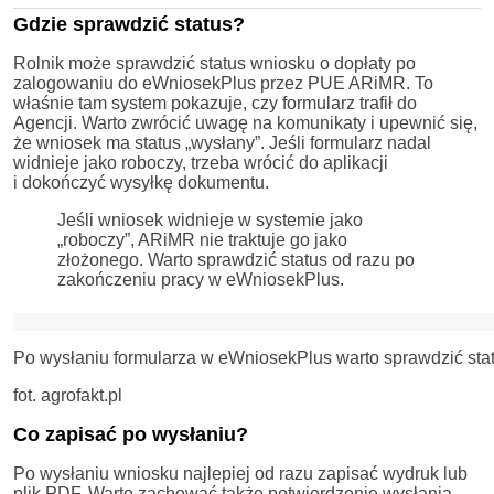
Gdzie sprawdzić status?
Rolnik może sprawdzić status wniosku o dopłaty po
zalogowaniu do eWniosekPlus przez PUE ARiMR. To
właśnie tam system pokazuje, czy formularz trafił do
Agencji. Warto zwrócić uwagę na komunikaty i upewnić się,
że wniosek ma status „wysłany”. Jeśli formularz nadal
widnieje jako roboczy, trzeba wrócić do aplikacji
i dokończyć wysyłkę dokumentu.
Jeśli wniosek widnieje w systemie jako
„roboczy”, ARiMR nie traktuje go jako
złożonego. Warto sprawdzić status od razu po
zakończeniu pracy w eWniosekPlus.
Po wysłaniu formularza w eWniosekPlus warto sprawdzić sta
fot. agrofakt.pl
Co zapisać po wysłaniu?
Po wysłaniu wniosku najlepiej od razu zapisać wydruk lub
plik PDF. Warto zachować także potwierdzenie wysłania,