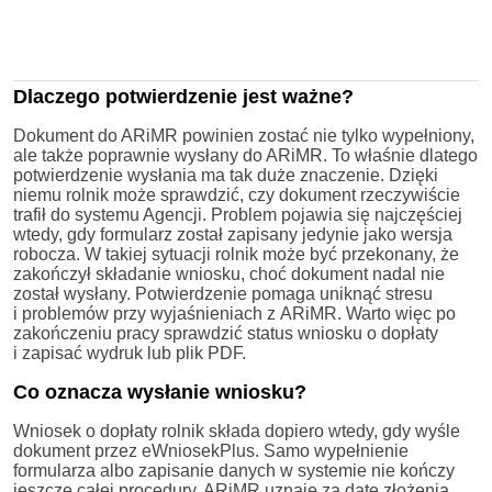
Dlaczego potwierdzenie jest ważne?
Dokument do ARiMR powinien zostać nie tylko wypełniony,
ale także poprawnie wysłany do ARiMR. To właśnie dlatego
potwierdzenie wysłania ma tak duże znaczenie. Dzięki
niemu rolnik może sprawdzić, czy dokument rzeczywiście
trafił do systemu Agencji. Problem pojawia się najczęściej
wtedy, gdy formularz został zapisany jedynie jako wersja
robocza. W takiej sytuacji rolnik może być przekonany, że
zakończył składanie wniosku, choć dokument nadal nie
został wysłany. Potwierdzenie pomaga uniknąć stresu
i problemów przy wyjaśnieniach z ARiMR. Warto więc po
zakończeniu pracy sprawdzić status wniosku o dopłaty
i zapisać wydruk lub plik PDF.
Co oznacza wysłanie wniosku?
Wniosek o dopłaty rolnik składa dopiero wtedy, gdy wyśle
dokument przez eWniosekPlus. Samo wypełnienie
formularza albo zapisanie danych w systemie nie kończy
jeszcze całej procedury. ARiMR uznaje za datę złożenia