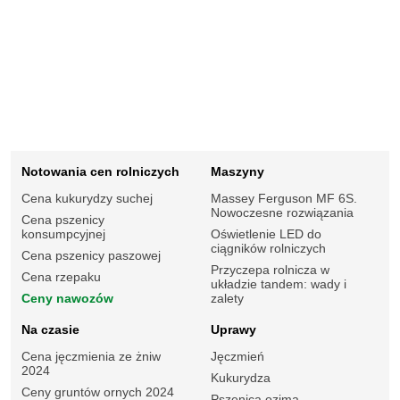
Notowania cen rolniczych
Maszyny
Cena kukurydzy suchej
Massey Ferguson MF 6S.
Nowoczesne rozwiązania
Cena pszenicy
konsumpcyjnej
Oświetlenie LED do
ciągników rolniczych
Cena pszenicy paszowej
Przyczepa rolnicza w
Cena rzepaku
układzie tandem: wady i
Ceny nawozów
zalety
Na czasie
Uprawy
Cena jęczmienia ze żniw
Jęczmień
2024
Kukurydza
Ceny gruntów ornych 2024
Pszenica ozima