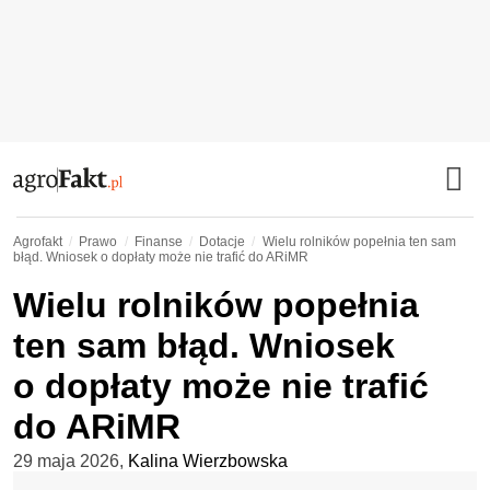
Agrofakt
Prawo
Finanse
Dotacje
Wielu rolników popełnia ten sam
błąd. Wniosek o dopłaty może nie trafić do ARiMR
Wielu rolników popełnia
ten sam błąd. Wniosek
o dopłaty może nie trafić
do ARiMR
29 maja 2026
,
Kalina Wierzbowska