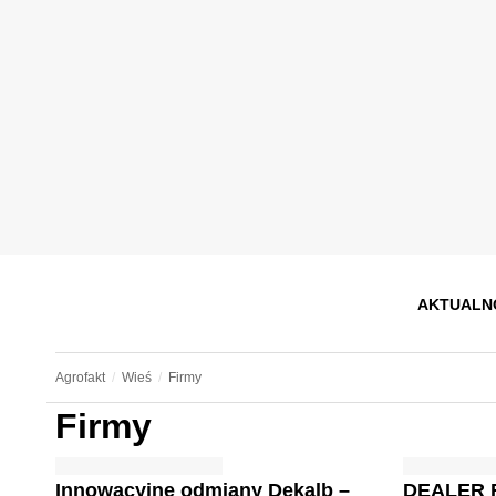
AKTUALN
Agrofakt
Wieś
Firmy
Firmy
Innowacyjne odmiany Dekalb –
DEALER 