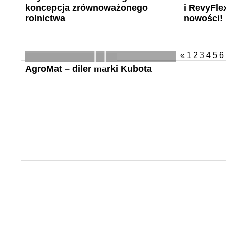
koncepcja zrównoważonego
i RevyFle
rolnictwa
nowości!
«
1
2
3
4
5
6
AgroMat – diler marki Kubota