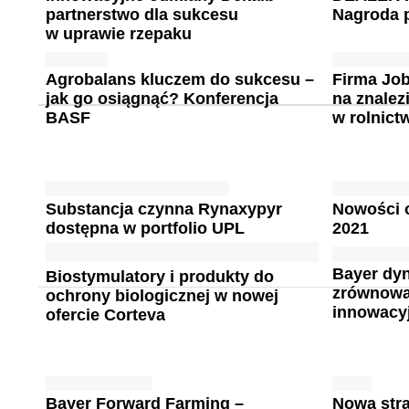
partnerstwo dla sukcesu
Nagroda 
w uprawie rzepaku
Agrobalans kluczem do sukcesu –
Firma Job
jak go osiągnąć? Konferencja
na znalez
BASF
w rolnict
Substancja czynna Rynaxypyr
Nowości 
dostępna w portfolio UPL
2021
Bayer dyn
Biostymulatory i produkty do
zrównowa
ochrony biologicznej w nowej
innowacy
ofercie Corteva
Bayer Forward Farming –
Nowa stra