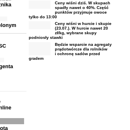
Ceny wiśni dziś. W skupach
znika
spadły nawet o 40%. Część
punktów przyjmuje owoce
tylko do 13:00
Ceny wiśni w hurcie i skupie
ielonym
(23.07.). W hurcie nawet 20
zł/kg, wybrane skupy
podniosły stawki
Będzie wsparcie na agregaty
 SC
prądotwórcze dla rolników
i ochronę sadów przed
gradem
genta
e
nline
ota