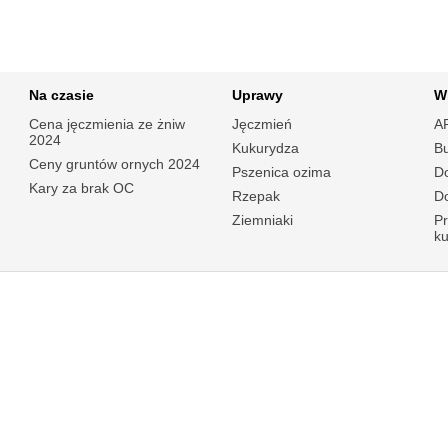
Na czasie
Uprawy
W
Cena jęczmienia ze żniw
Jęczmień
A
2024
Kukurydza
B
Ceny gruntów ornych 2024
Pszenica ozima
Do
Kary za brak OC
Rzepak
Do
Ziemniaki
P
k