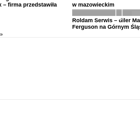
x – firma przedstawiła
w mazowieckim
Roldam Serwis – diler M
Ferguson na Górnym Ślą
»