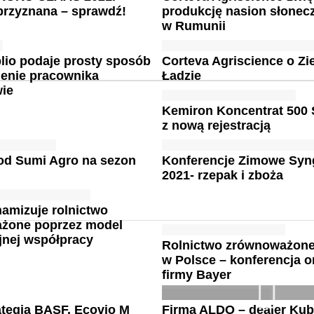
przyznana – sprawdź!
produkcję nasion słonec
w Rumunii
lio podaje prosty sposób
Corteva Agriscience o Z
ienie pracownika
Ładzie
wie
Kemiron Koncentrat 500
z nową rejestracją
od Sumi Agro na sezon
Konferencje Zimowe Syn
2021- rzepak i zboża
amizuje rolnictwo
żone poprzez model
jnej współpracy
Rolnictwo zrównoważon
w Polsce – konferencja o
firmy Bayer
tegia BASF. Ecovio M
Firma ALDO – dealer Kub