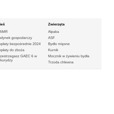
ieś
Zwierzęta
RiMR
Alpaka
udynek gospodarczy
ASF
płaty bezpośrednie 2024
Bydło mięsne
płaty do zboża
Kurnik
rzestrzegasz GAEC 6 w
Mocznik w żywieniu bydła
ukurydzy
Trzoda chlewna