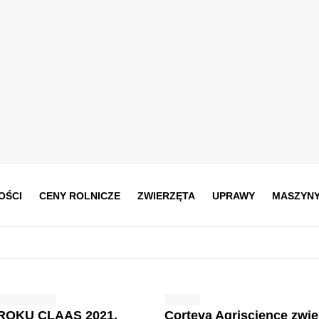
OŚCI
CENY ROLNICZE
ZWIERZĘTA
UPRAWY
MASZYN
ROKU CLAAS 2021.
Corteva Agriscience zwi