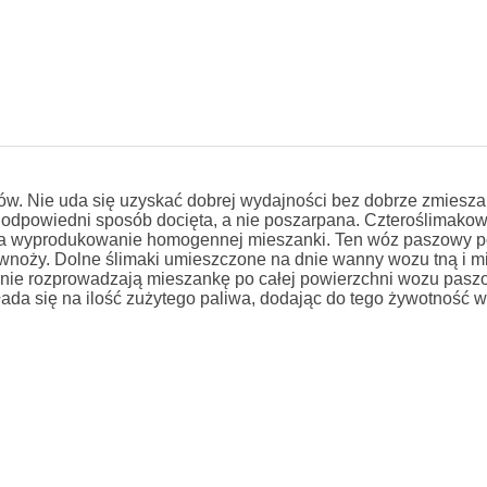
ów. Nie uda się uzyskać dobrej wydajności bez dobrze zmiesza
odpowiedni sposób docięta, a nie poszarpana. Czteroślimako
a wyprodukowanie homogennej mieszanki. Ten wóz paszowy po
wnoży. Dolne ślimaki umieszczone na dnie wanny wozu tną i m
rnie rozprowadzają mieszankę po całej powierzchni wozu pas
ada się na ilość zużytego paliwa, dodając do tego żywotność w