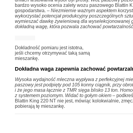
bardzo wysoko ocenia zalety wozu paszowego Blattin K
gospodarstwa. –
Niezmiernie ważnym aspektem korzyst
wykorzystać potencjał produkcyjny poszczególnych szt
wymieszać dawkę żywieniową dla wyselekcjonowanej gru
dokładną wagę, która pozwala zachować powtarzalność m
Dokładność pomiaru jest istotna,
jeśli chcemy otrzymywać taką samą
mieszankę.
Dokładna waga zapewnia zachować powtarzal
Wysoka wydajność mleczna wypływa z perfekcyjnej mies
paszowy jest podpięty pod 105 konny ciągnik, przy obr
i że jego masa łącznie z TMR sięga blisko 13 ton. Ho
z systemem poziomym. Widać to gołym okiem
– podkreś
Blattin King 220 NT nie jest, mówiąc kolokwialnie, zmę
pobierają tę mieszankę.