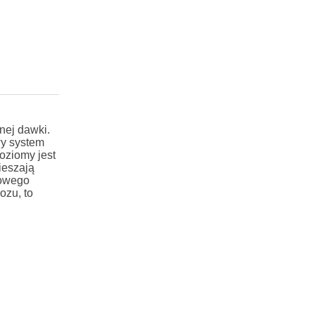
nej dawki.
wy system
ziomy jest
ieszają
zowego
ozu, to