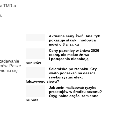
nia TMR-u
.
Aktualne ceny świń. Analityk
pokazuje stawki, hodowca
mówi o 3 zł za kg
Ceny pszenicy w żniwa 2026
rosną, ale mokre żniwa
i potrącenia niepokoją
 zadawanie
rolników
krów. Pasze
Ściernisko po rzepaku. Czy
wienia się
warto poczekać na deszcz
i wykorzystać efekt
fałszywego siewu?
Jak zminimalizować ryzyko
przestojów w środku sezonu?
Oryginalne części zamienne
Kubota