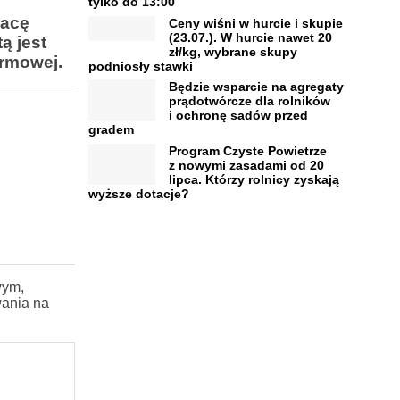
tylko do 13:00
racę
Ceny wiśni w hurcie i skupie
(23.07.). W hurcie nawet 20
ą jest
zł/kg, wybrane skupy
armowej.
podniosły stawki
Będzie wsparcie na agregaty
prądotwórcze dla rolników
i ochronę sadów przed
gradem
Program Czyste Powietrze
z nowymi zasadami od 20
lipca. Którzy rolnicy zyskają
wyższe dotacje?
wym,
wania na