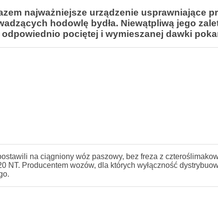
azem najważniejsze urządzenie usprawniające p
dzących hodowlę bydła. Niewątpliwą jego zalet
 odpowiednio pociętej i wymieszanej dawki pok
stawili na ciągniony wóz paszowy, bez freza z czteroślimako
20 NT. Producentem wozów, dla których wyłączność dystrybuo
go.