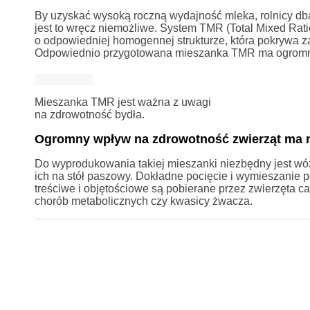
By uzyskać wysoką roczną wydajność mleka, rolnicy db
jest to wręcz niemożliwe. System TMR (Total Mixed Ra
o odpowiedniej homogennej strukturze, która pokrywa 
Odpowiednio przygotowana mieszanka TMR ma ogromny
Mieszanka TMR jest ważna z uwagi
na zdrowotność bydła.
Ogromny wpływ na zdrowotność zwierząt ma
Do wyprodukowania takiej mieszanki niezbędny jest wóz
ich na stół paszowy. Dokładne pocięcie i wymieszanie
treściwe i objętościowe są pobierane przez zwierzęta c
chorób metabolicznych czy kwasicy żwacza.