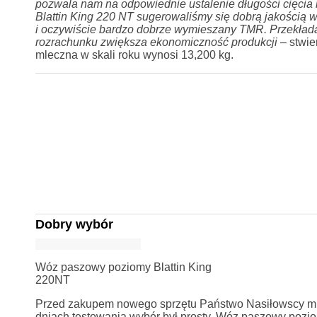
pozwala nam na odpowiednie ustalenie długości cięcia 
Blattin King 220 NT sugerowaliśmy się dobrą jakością 
i oczywiście bardzo dobrze wymieszany TMR. Przekład
rozrachunku zwiększa ekonomiczność produkcji
– stwie
mleczna w skali roku wynosi 13,200 kg.
Dobry wybór
Wóz paszowy poziomy Blattin King
220NT
Przed zakupem nowego sprzętu Państwo Nasiłowscy mie
dniach testowania wybór był prosty. Wóz paszowy pozio