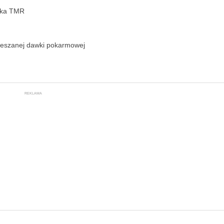
nka TMR
eszanej dawki pokarmowej
REKLAMA