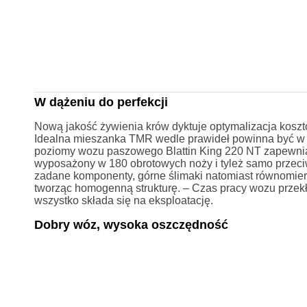
W dążeniu do perfekcji
Nową jakość żywienia krów dyktuje optymalizacja koszt
Idealna mieszanka TMR wedle prawideł powinna być w 
poziomy wozu paszowego Blattin King 220 NT zapewni
wyposażony w 180 obrotowych noży i tyleż samo przeci
zadane komponenty, górne ślimaki natomiast równomie
tworząc homogenną strukturę. – Czas pracy wozu przekł
wszystko składa się na eksploatację.
Dobry wóz, wysoka oszczędność