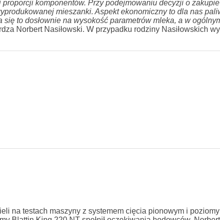
i proporcji komponentów. Przy podejmowaniu decyzji o zakupi
wyprodukowanej mieszanki. Aspekt ekonomiczny to dla nas pali
a się to dosłownie na wysokość parametrów mleka, a w ogólny
rdza Norbert Nasiłowski. W przypadku rodziny Nasiłowskich w
li na testach maszyny z systemem cięcia pionowym i poziomym
my Blattin King 220 NT spełnił oczekiwania hodowców. Norbert