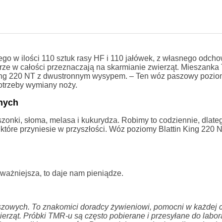
o w ilości 110 sztuk rasy HF i 110 jałówek, z własnego odcho
ze w całości przeznaczają na skarmianie zwierząt. Mieszanka
King 220 NT z dwustronnym wysypem. – Ten wóz paszowy poziom
potrzeby wymiany noży.
chych
zonki, słoma, melasa i kukurydza. Robimy to codziennie, dlat
które przyniesie w przyszłości. Wóz poziomy Blattin King 220 N
ważniejsza, to daje nam pieniądze.
szowych. To znakomici doradcy żywieniowi, pomocni w każdej c
ząt. Próbki TMR-u są często pobierane i przesyłane do labora