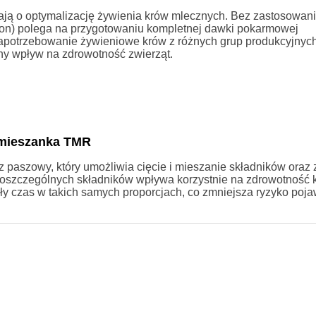
ają o optymalizację żywienia krów mlecznych. Bez zastosowa
tion) polega na przygotowaniu kompletnej dawki pokarmowej
zapotrzebowanie żywieniowe krów z różnych grup produkcyjnych
 wpływ na zdrowotność zwierząt.
 mieszanka TMR
 paszowy, który umożliwia cięcie i mieszanie składników oraz
 poszczególnych składników wpływa korzystnie na zdrowotność 
ały czas w takich samych proporcjach, co zmniejsza ryzyko poja