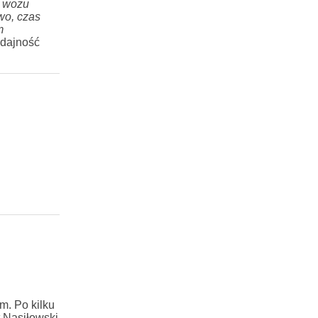
e wozu
wo, czas
m
ydajność
. Po kilku
 Nasiłowski