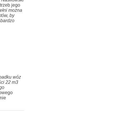
trzeb jego
ełni można
tów, by
 bardzo
ypadku wóz
ści 22 m3
go
zowego
nie