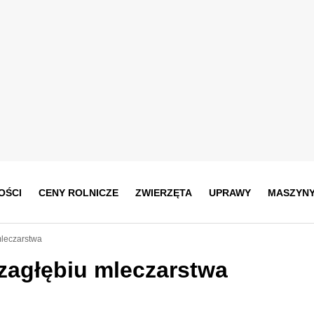
OŚCI
CENY ROLNICZE
ZWIERZĘTA
UPRAWY
MASZYN
leczarstwa
agłębiu mleczarstwa