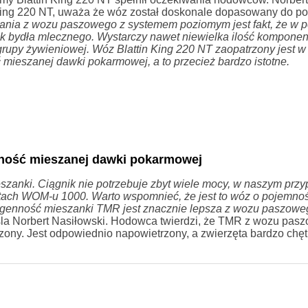
ing 220 NT, uważa że wóz został doskonale dopasowany do po
ania z wozu paszowego z systemem poziomym jest fakt, że w p
uk bydła mlecznego. Wystarczy nawet niewielka ilość komponen
py żywieniowej. Wóz Blattin King 220 NT zaopatrzony jest w
ieszanej dawki pokarmowej, a to przecież bardzo istotne.
ność mieszanej dawki pokarmowej
zanki. Ciągnik nie potrzebuje zbyt wiele mocy, w naszym prz
otach WOM-u 1000. Warto wspomnieć, że jest to wóz o pojemno
mogenność mieszanki TMR jest znacznie lepsza z wozu paszowe
la Norbert Nasiłowski. Hodowca twierdzi, że TMR z wozu pas
czony. Jest odpowiednio napowietrzony, a zwierzęta bardzo chęt