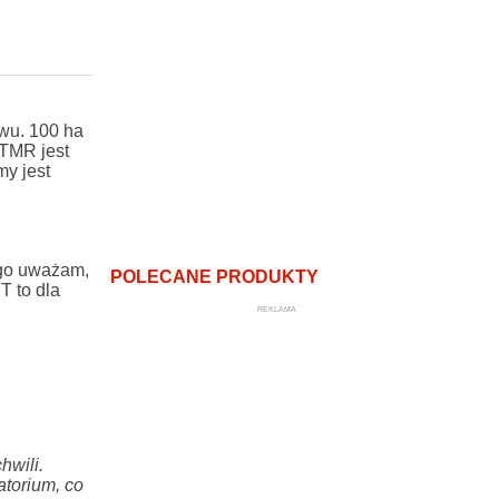
wu. 100 ha
 TMR jest
y jest
ego uważam,
POLECANE PRODUKTY
T to dla
REKLAMA
hwili.
torium, co