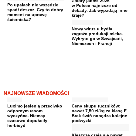
Zbiory jabłek 2026
Po upałach nie wszędzie
w Polsce najniższe od
spadł deszcz. Czy to dobry
dekady. Jak wypadają inne
moment na uprawę
kraje?
ścierniska?
Nowy wirus u bydła
zagraża produkcji mleka.
Wykryto go w Szwajcarii,
Niemczech i Francji
NAJNOWSZE WIADOMOŚCI
Luximo jesienią przeciwko
Ceny skupu tuczników:
odpornym rasom
nawet 7,50 zł/kg za klasę E.
wyczyńca. Niemcy
Brak świń napędza kolejne
czasowo dopuściły
podwyżki
herbicyd
Kleszcze czają się nawet