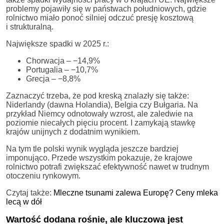
problemy pojawiły się w państwach południowych, gdzie
rolnictwo miało ponoć silniej odczuć presję kosztową
i strukturalną.
Największe spadki w 2025 r.:
Chorwacja – −14,9%
Portugalia – −10,7%
Grecja – −8,8%
Zaznaczyć trzeba, że pod kreską znalazły się także:
Niderlandy (dawna Holandia), Belgia czy Bułgaria. Na
przykład Niemcy odnotowały wzrost, ale zaledwie na
poziomie niecałych pięciu procent. I zamykają stawkę
krajów unijnych z dodatnim wynikiem.
Na tym tle polski wynik wygląda jeszcze bardziej
imponująco. Przede wszystkim pokazuje, że krajowe
rolnictwo potrafi zwiększać efektywność nawet w trudnym
otoczeniu rynkowym.
Czytaj także:
Mleczne tsunami zalewa Europę? Ceny mleka
lecą w dół
Wartość dodana rośnie, ale kluczowa jest