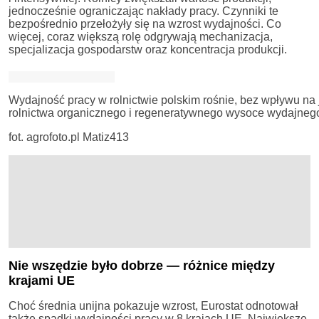
jednocześnie ograniczając nakłady pracy. Czynniki te
bezpośrednio przełożyły się na wzrost wydajności. Co
więcej, coraz większą rolę odgrywają mechanizacja,
specjalizacja gospodarstw oraz koncentracja produkcji.
Wydajność pracy w rolnictwie polskim rośnie, bez wpływu n
rolnictwa organicznego i regeneratywnego wysoce wydajneg
fot. agrofoto.pl Matiz413
Nie wszędzie było dobrze — różnice między
krajami UE
Choć średnia unijna pokazuje wzrost, Eurostat odnotował
także spadki wydajności pracy w 8 krajach UE. Największe