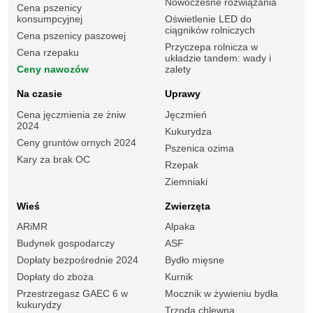
Nowoczesne rozwiązania
Cena pszenicy
konsumpcyjnej
Oświetlenie LED do
ciągników rolniczych
Cena pszenicy paszowej
Przyczepa rolnicza w
Cena rzepaku
układzie tandem: wady i
Ceny nawozów
zalety
Na czasie
Uprawy
Cena jęczmienia ze żniw
Jęczmień
2024
Kukurydza
Ceny gruntów ornych 2024
Pszenica ozima
Kary za brak OC
Rzepak
Ziemniaki
Wieś
Zwierzęta
ARiMR
Alpaka
Budynek gospodarczy
ASF
Dopłaty bezpośrednie 2024
Bydło mięsne
Dopłaty do zboża
Kurnik
Przestrzegasz GAEC 6 w
Mocznik w żywieniu bydła
kukurydzy
Trzoda chlewna