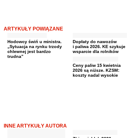
ARTYKUŁY POWIĄZANE
Hodowcy świń u ministra.
Dopłaty do nawozów
„Sytuacja na rynku trzody
i paliwa 2026. KE szykuje
chlewnej jest bardzo
wsparcie dla rolników
trudna”
Ceny paliw 15 kwietnia
2026 są niższe. KZSM:
koszty nadal wysokie
INNE ARTYKUŁY AUTORA