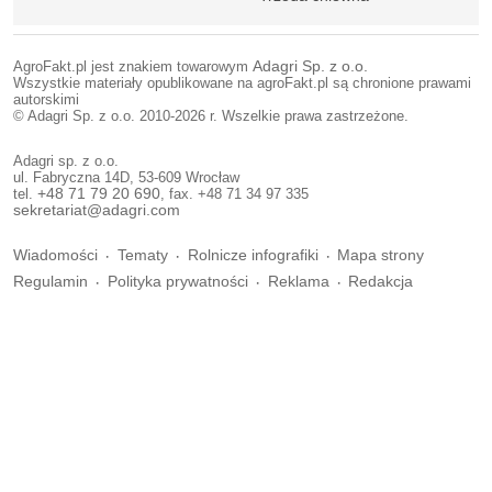
AgroFakt.pl jest znakiem towarowym
Adagri Sp. z o.o.
Wszystkie materiały opublikowane na agroFakt.pl są chronione prawami
autorskimi
© Adagri Sp. z o.o. 2010-2026 r. Wszelkie prawa zastrzeżone.
Adagri sp. z o.o.
ul. Fabryczna 14D, 53-609 Wrocław
tel.
+48 71 79 20 690
, fax. +48 71 34 97 335
sekretariat@adagri.com
Wiadomości
Tematy
Rolnicze infografiki
Mapa strony
Regulamin
Polityka prywatności
Reklama
Redakcja