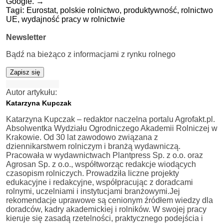
Google.
→
Tagi:
Eurostat,
polskie rolnictwo,
produktywność,
rolnictwo
UE,
wydajność pracy w rolnictwie
Newsletter
Bądź na bieżąco z informacjami z rynku rolnego
Zapisz się
Autor artykułu:
Katarzyna Kupczak
Katarzyna Kupczak – redaktor naczelna portalu Agrofakt.pl.
Absolwentka Wydziału Ogrodniczego Akademii Rolniczej w
Krakowie. Od 30 lat zawodowo związana z
dziennikarstwem rolniczym i branżą wydawniczą.
Pracowała w wydawnictwach Plantpress Sp. z o.o. oraz
Agrosan Sp. z o.o., współtworząc redakcje wiodących
czasopism rolniczych. Prowadziła liczne projekty
edukacyjne i redakcyjne, współpracując z doradcami
rolnymi, uczelniami i instytucjami branżowymi.Jej
rekomendacje uprawowe są cenionym źródłem wiedzy dla
doradców, kadry akademickiej i rolników. W swojej pracy
kieruje się zasadą rzetelności, praktycznego podejścia i