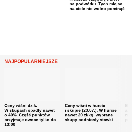
na podwórku. Tych miejsc
na ciele nie wolno pominąć
NAJPOPULARNIEJSZE
Ceny wiśni dziś.
Ceny wiśni w hurcie
Będ
W skupach spadły nawet
i skupie (23.07.). W hurcie
agr
o 40%. Część punktów
nawet 20 zł/kg, wybrane
rol
przyjmuje owoce tylko do
skupy podniosły stawki
pr
13:00