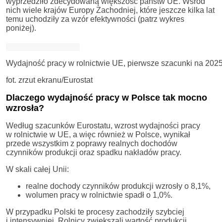
wyprzedziło zdecydowaną większość państw UE. Wśród
nich wiele krajów Europy Zachodniej, które jeszcze kilka lat
temu uchodziły za wzór efektywności (patrz wykres
poniżej).
Wydajność pracy w rolnictwie UE, pierwsze szacunki na 2025 
fot. zrzut ekranu/Eurostat
Dlaczego wydajność pracy w Polsce tak mocno
wzrosła?
Według szacunków Eurostatu, wzrost wydajności pracy
w rolnictwie w UE, a więc również w Polsce, wynikał
przede wszystkim z poprawy realnych dochodów
czynników produkcji oraz spadku nakładów pracy.
W skali całej Unii:
realne dochody czynników produkcji wzrosły o 8,1%,
wolumen pracy w rolnictwie spadł o 1,0%.
W przypadku Polski te procesy zachodziły szybciej
i intensywniej. Rolnicy zwiększali wartość produkcji,