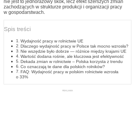
nie jest to jednorazowy skok, lecz efekt szerszych zmian
zachodzących w strukturze produkcji i organizacji pracy
w gospodarstwach.
Spis treści
Wydajność pracy w rolnictwie UE
Dlaczego wydajność pracy w Polsce tak mocno wzrosła?
Nie wszędzie było dobrze — różnice między krajami UE
Wartość dodana rośnie, ale kluczowa jest efektywność
Dekada zmian w rolnictwie – Polska korzysta z trendu
Co oznaczają te dane dla polskich rolników?
FAQ: Wydajność pracy w polskim rolnictwie wzrosła
o 33%
REKLAMA