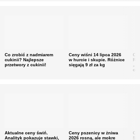
Co zrobić z nadmiarem
Ceny wiśni 14 lipca 2026
Cen
cukinii? Najlepsze
w hurcie i skupie. Różnice
Rol
przetwory z cukinii!
sięgają 9 zł za kg
„pe
obn
Aktualne ceny świń.
Ceny pszenicy w żniwa
Ce
Analityk pokazuje stawki,
2026 rosną, ale mokre
Sku