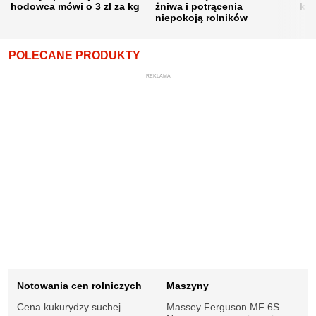
hodowca mówi o 3 zł za kg
żniwa i potrącenia
kon
niepokoją rolników
POLECANE PRODUKTY
REKLAMA
Notowania cen rolniczych
Maszyny
Cena kukurydzy suchej
Massey Ferguson MF 6S.