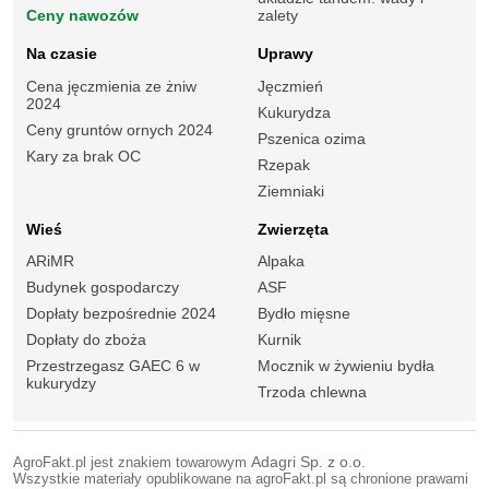
Ceny nawozów
zalety
Na czasie
Uprawy
Cena jęczmienia ze żniw
Jęczmień
2024
Kukurydza
Ceny gruntów ornych 2024
Pszenica ozima
Kary za brak OC
Rzepak
Ziemniaki
Wieś
Zwierzęta
ARiMR
Alpaka
Budynek gospodarczy
ASF
Dopłaty bezpośrednie 2024
Bydło mięsne
Dopłaty do zboża
Kurnik
Przestrzegasz GAEC 6 w
Mocznik w żywieniu bydła
kukurydzy
Trzoda chlewna
AgroFakt.pl jest znakiem towarowym
Adagri Sp. z o.o.
Wszystkie materiały opublikowane na agroFakt.pl są chronione prawami