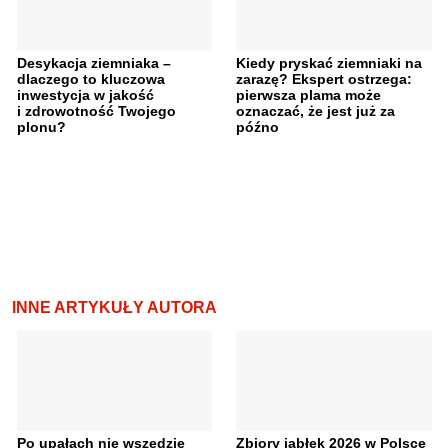
Desykacja ziemniaka –
Kiedy pryskać ziemniaki na
dlaczego to kluczowa
zarazę? Ekspert ostrzega:
inwestycja w jakość
pierwsza plama może
i zdrowotność Twojego
oznaczać, że jest już za
plonu?
późno
INNE ARTYKUŁY AUTORA
Po upałach nie wszędzie
Zbiory jabłek 2026 w Polsce