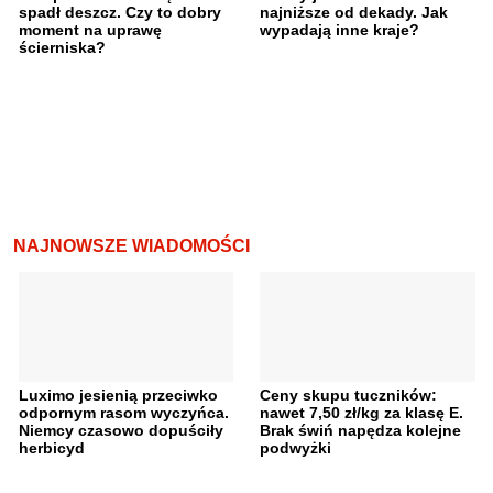
spadł deszcz. Czy to dobry
najniższe od dekady. Jak
moment na uprawę
wypadają inne kraje?
ścierniska?
NAJNOWSZE WIADOMOŚCI
Luximo jesienią przeciwko
Ceny skupu tuczników:
odpornym rasom wyczyńca.
nawet 7,50 zł/kg za klasę E.
Niemcy czasowo dopuściły
Brak świń napędza kolejne
herbicyd
podwyżki