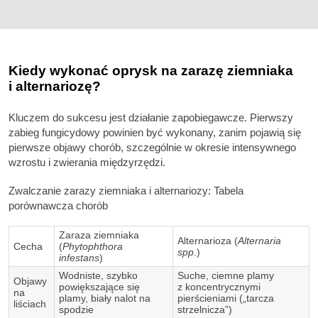
Kiedy wykonać oprysk na zarazę ziemniaka
i alternariozę?
Kluczem do sukcesu jest działanie zapobiegawcze. Pierwszy
zabieg fungicydowy powinien być wykonany, zanim pojawią się
pierwsze objawy chorób, szczególnie w okresie intensywnego
wzrostu i zwierania międzyrzędzi.
Zwalczanie zarazy ziemniaka i alternariozy: Tabela
porównawcza chorób
Zaraza ziemniaka
Alternarioza (
Alternaria
Cecha
(
Phytophthora
spp
.)
infestans
)
Wodniste, szybko
Suche, ciemne plamy
Objawy
powiększające się
z koncentrycznymi
na
plamy, biały nalot na
pierścieniami („tarcza
liściach
spodzie
strzelnicza”)