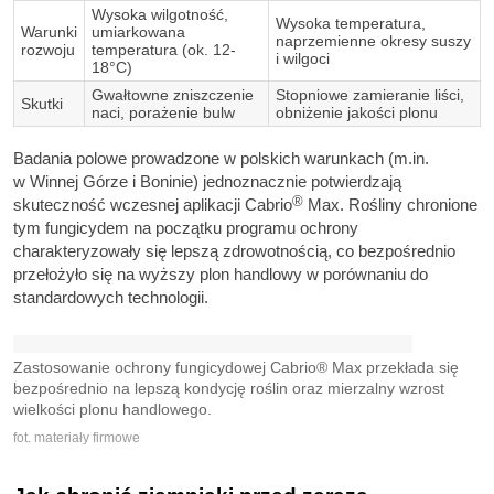
Wysoka wilgotność,
Wysoka temperatura,
Warunki
umiarkowana
naprzemienne okresy suszy
rozwoju
temperatura (ok. 12-
i wilgoci
18°C)
Gwałtowne zniszczenie
Stopniowe zamieranie liści,
Skutki
naci, porażenie bulw
obniżenie jakości plonu
Badania polowe prowadzone w polskich warunkach (m.in.
w Winnej Górze i Boninie) jednoznacznie potwierdzają
®
skuteczność wczesnej aplikacji Cabrio
Max. Rośliny chronione
tym fungicydem na początku programu ochrony
charakteryzowały się lepszą zdrowotnością, co bezpośrednio
przełożyło się na wyższy plon handlowy w porównaniu do
standardowych technologii.
Zastosowanie ochrony fungicydowej Cabrio® Max przekłada się
bezpośrednio na lepszą kondycję roślin oraz mierzalny wzrost
wielkości plonu handlowego.
fot. materiały firmowe