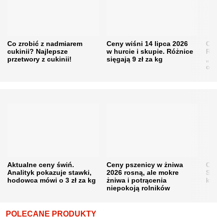
Co zrobić z nadmiarem
Ceny wiśni 14 lipca 2026
Cen
cukinii? Najlepsze
w hurcie i skupie. Różnice
Rol
przetwory z cukinii!
sięgają 9 zł za kg
„pe
obn
Aktualne ceny świń.
Ceny pszenicy w żniwa
Ce
Analityk pokazuje stawki,
2026 rosną, ale mokre
Sku
hodowca mówi o 3 zł za kg
żniwa i potrącenia
kon
niepokoją rolników
POLECANE PRODUKTY