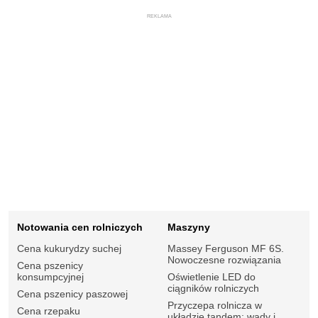
REKLAMA
Notowania cen rolniczych
Maszyny
Cena kukurydzy suchej
Massey Ferguson MF 6S.
Nowoczesne rozwiązania
Cena pszenicy
konsumpcyjnej
Oświetlenie LED do
ciągników rolniczych
Cena pszenicy paszowej
Przyczepa rolnicza w
Cena rzepaku
układzie tandem: wady i