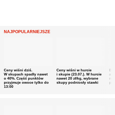
NAJPOPULARNIEJSZE
Ceny wiśni dziś.
Ceny wiśni w hurcie
Będ
W skupach spadły nawet
i skupie (23.07.). W hurcie
agr
o 40%. Część punktów
nawet 20 zł/kg, wybrane
rol
przyjmuje owoce tylko do
skupy podniosły stawki
pr
13:00