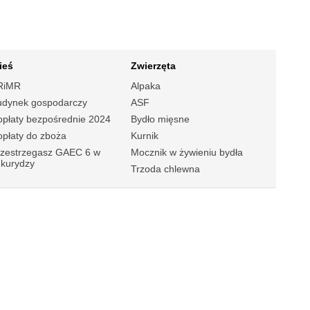
ieś
Zwierzęta
RiMR
Alpaka
udynek gospodarczy
ASF
płaty bezpośrednie 2024
Bydło mięsne
płaty do zboża
Kurnik
rzestrzegasz GAEC 6 w
Mocznik w żywieniu bydła
ukurydzy
Trzoda chlewna