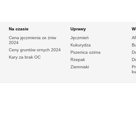
Na czasie
Uprawy
W
Cena jęczmienia ze żniw
Jęczmień
A
2024
Kukurydza
B
Ceny gruntów ornych 2024
Pszenica ozima
Do
Kary za brak OC
Rzepak
Do
Ziemniaki
P
k