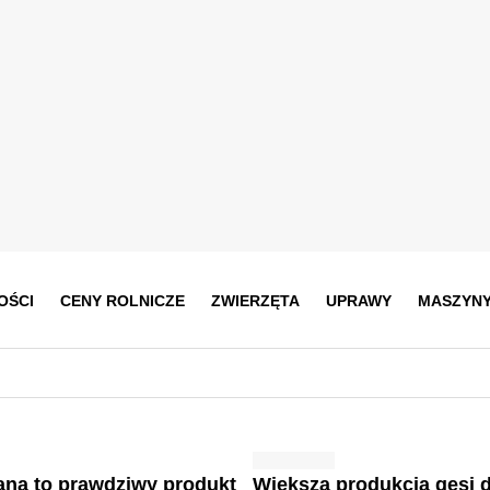
OŚCI
CENY ROLNICZE
ZWIERZĘTA
UPRAWY
MASZYN
ana to prawdziwy produkt
Większa produkcja gęsi d