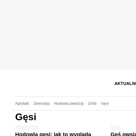
AKTUALN
Agrofakt
Zwierzęta
Hodowla zwierząt
Drób
Gęsi
Gęsi
Hodowla gęsi: jak to wygląda
Gęś owsi