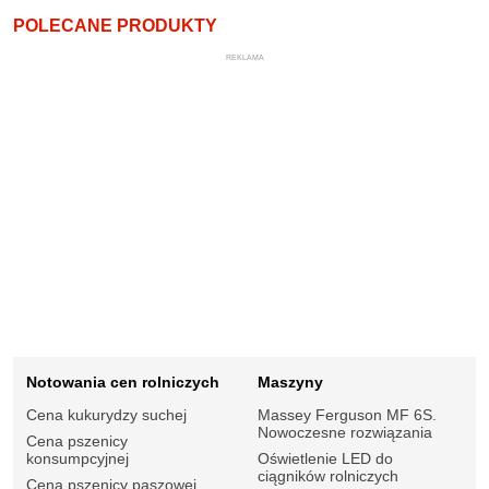
POLECANE PRODUKTY
REKLAMA
Notowania cen rolniczych
Maszyny
Cena kukurydzy suchej
Massey Ferguson MF 6S.
Nowoczesne rozwiązania
Cena pszenicy
konsumpcyjnej
Oświetlenie LED do
ciągników rolniczych
Cena pszenicy paszowej