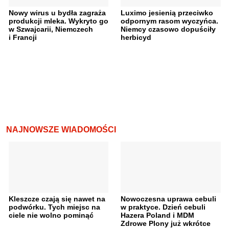
Nowy wirus u bydła zagraża
Luximo jesienią przeciwko
produkcji mleka. Wykryto go
odpornym rasom wyczyńca.
w Szwajcarii, Niemczech
Niemcy czasowo dopuściły
i Francji
herbicyd
NAJNOWSZE WIADOMOŚCI
Kleszcze czają się nawet na
Nowoczesna uprawa cebuli
podwórku. Tych miejsc na
w praktyce. Dzień cebuli
ciele nie wolno pominąć
Hazera Poland i MDM
Zdrowe Plony już wkrótce