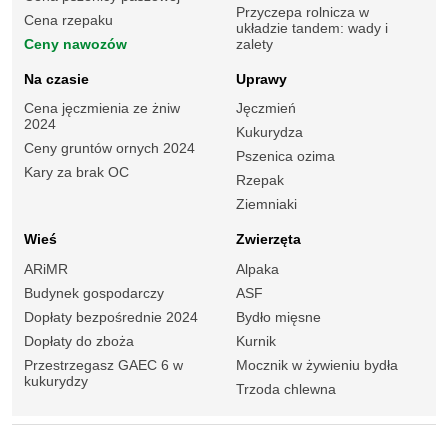
Przyczepa rolnicza w
Cena rzepaku
układzie tandem: wady i
Ceny nawozów
zalety
Na czasie
Uprawy
Cena jęczmienia ze żniw
Jęczmień
2024
Kukurydza
Ceny gruntów ornych 2024
Pszenica ozima
Kary za brak OC
Rzepak
Ziemniaki
Wieś
Zwierzęta
ARiMR
Alpaka
Budynek gospodarczy
ASF
Dopłaty bezpośrednie 2024
Bydło mięsne
Dopłaty do zboża
Kurnik
Przestrzegasz GAEC 6 w
Mocznik w żywieniu bydła
kukurydzy
Trzoda chlewna