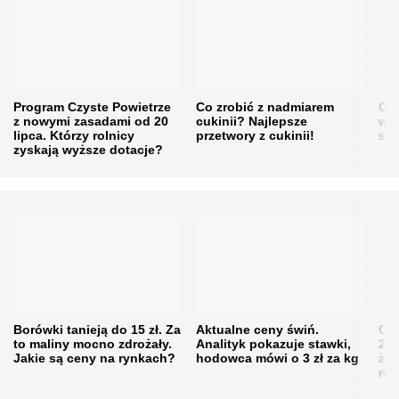
Program Czyste Powietrze
Co zrobić z nadmiarem
Cen
z nowymi zasadami od 20
cukinii? Najlepsze
w h
lipca. Którzy rolnicy
przetwory z cukinii!
się
zyskają wyższe dotacje?
Borówki tanieją do 15 zł. Za
Aktualne ceny świń.
Cen
to maliny mocno zdrożały.
Analityk pokazuje stawki,
202
Jakie są ceny na rynkach?
hodowca mówi o 3 zł za kg
żni
nie