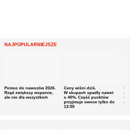
NAJPOPULARNIEJSZE
Pomoc do nawozów 2026.
Ceny wiśni dziś.
Cen
Rząd zwiększy wsparcie,
W skupach spadły nawet
i s
ale nie dla wszystkich
o 40%. Część punktów
naw
przyjmuje owoce tylko do
sku
13:00