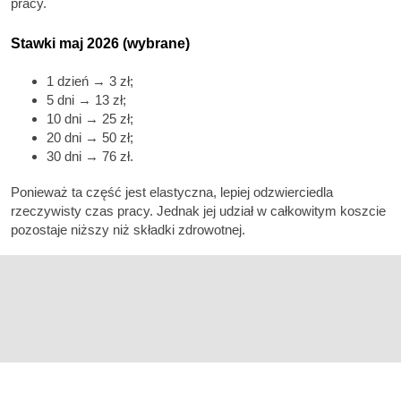
pracy.
Stawki maj 2026 (wybrane)
1 dzień → 3 zł;
5 dni → 13 zł;
10 dni → 25 zł;
20 dni → 50 zł;
30 dni → 76 zł.
Ponieważ ta część jest elastyczna, lepiej odzwierciedla
rzeczywisty czas pracy. Jednak jej udział w całkowitym koszcie
pozostaje niższy niż składki zdrowotnej.